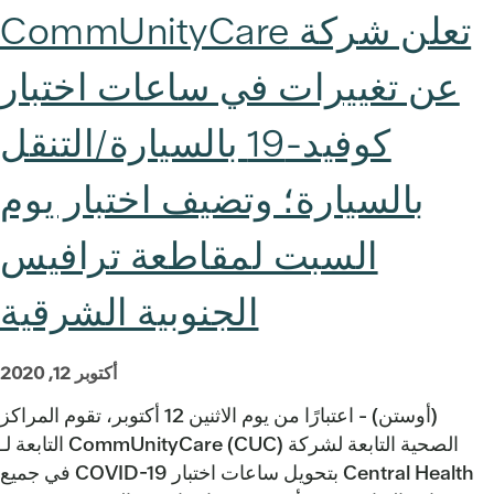
تعلن شركة CommUnityCare
عن تغييرات في ساعات اختبار
كوفيد-19 بالسيارة/التنقل
بالسيارة؛ وتضيف اختبار يوم
السبت لمقاطعة ترافيس
الجنوبية الشرقية
أكتوبر 12, 2020
(أوستن) - اعتبارًا من يوم الاثنين 12 أكتوبر، تقوم المراكز
الصحية التابعة لشركة CommUnityCare (CUC) التابعة لـ
Central Health بتحويل ساعات اختبار COVID-19 في جميع