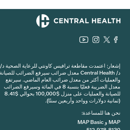
إشعار: اعتمدت مقاطعة ترافيس كاونتي للرعاية الصحية د/
د/ Central Health معدل ضرائب سيرفع الضرائب للصيانة
والعمليات أكثر من معدل ضرائب العام الماضي. سيرتفع
معدل الضريبة فعليًا بنسبة 8 في المائة وسيرفع الضرائب
للصيانة والعمليات على منزل $100,000 بحوالي $8.41
(ثمانية دولارات وواحد وأربعين سنتًا).
نحن هنا للمساعدة:
MAP و MAP Basic
512.978.8130