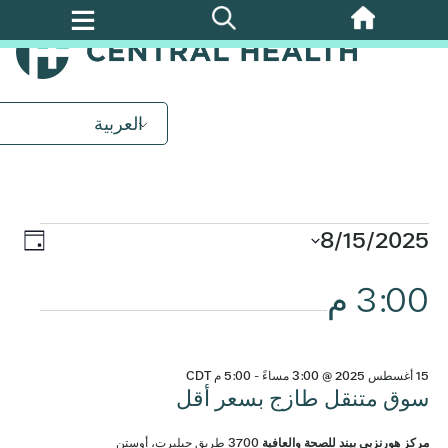
تخطي
إلى
المحتوى
الرئيسي
الفعاليات
العربية
ل
أغسطس
الح
8/15/2025
التن
اليوم
15,
ews
اختر
3:00 م
في
التاريخ.
tion
2025
الم
15 أغسطس 2025 @ 3:00 مساءً
-
5:00 م
CDT
سوق متنقل طازج بسعر أقل
مركز هورنزبي بيند للصحة والعافية
3700 طريق جيلبرت، أوستن