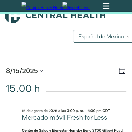
Ir
al
contenido
principal
Eventos
Español de México
por
agosto
Na
8/15/2025
Na
Día
15,
de
Seleccionar
15.00 h
de
fecha.
vis
2025
de
vis
Ev
15 de agosto de 2025 a las 3:00 p. m.
-
5:00 pm
CDT
Mercado móvil Fresh for Less
Centro de Salud y Bienestar Hornsby Bend
3700 Gilbert Road,