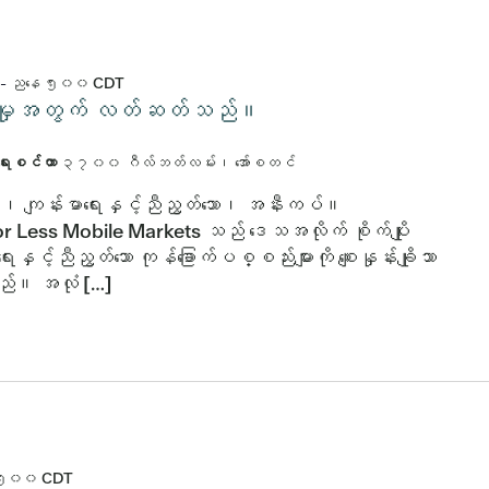
-
ညနေ ၅း၀၀
CDT
်းပါးမှုအတွက် လတ်ဆတ်သည်။
ာရေးစင်တာ
၃၇၀၀ ဂီလ်ဘတ်လမ်း၊ အော်စတင်
ိသော၊ ကျန်းမာရေးနှင့်ညီညွတ်သော၊ အနီးကပ်။
r Less Mobile Markets သည် ဒေသအလိုက် စိုက်ပျိုး
ေးနှင့်ညီညွတ်သော ကုန်ခြောက်ပစ္စည်းများကို စျေးနှုန်းချိုသာ
သည်။ အလုံ […]
၅း၀၀
CDT