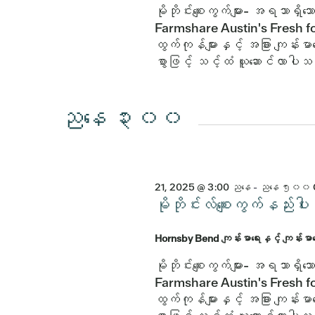
မိုဘိုင်းစျေးကွက်များ- အရသာရှ
Farmshare Austin's Fresh fo
ထွက်ကုန်များနှင့် အခြား ကျန်းမာရ
စွာဖြင့် သင့်ထံ ယူဆောင်လာပါ
ညနေ ၃း၀၀
21, 2025 @ 3:00 ညနေ
-
ညနေ ၅း၀၀
မိုဘိုင်းလ်စျေးကွက်နည
Hornsby Bend ကျန်းမာရေးနှင့် ကျန်းမ
မိုဘိုင်းစျေးကွက်များ- အရသာရှ
Farmshare Austin's Fresh fo
ထွက်ကုန်များနှင့် အခြား ကျန်းမာရ