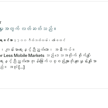
T
်းပါးမှုအတွက် လတ်ဆတ်သည်။
ာရေးစင်တာ
၃၇၀၀ ဂီလ်ဘတ်လမ်း၊ အော်စတင်
ိသော၊ ကျန်းမာရေးနှင့်ညီညွတ်သော၊ အနီးကပ်။
r Less Mobile Markets သည် ဒေသအလိုက် စိုက်ပျိုး
ေးနှင့်ညီညွတ်သော ကုန်ခြောက်ပစ္စည်းများကို စျေးနှုန်းချိုသာ
သည်။ အလုံ […]