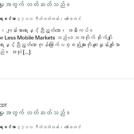
်းပါးမှုအတွက် လတ်ဆတ်သည်။
ာရေးစင်တာ
၃၇၀၀ ဂီလ်ဘတ်လမ်း၊ အော်စတင်
ိသော၊ ကျန်းမာရေးနှင့်ညီညွတ်သော၊ အနီးကပ်။
r Less Mobile Markets သည် ဒေသအလိုက် စိုက်ပျိုး
ေးနှင့်ညီညွတ်သော ကုန်ခြောက်ပစ္စည်းများကို စျေးနှုန်းချိုသာ
သည်။ အလုံ […]
CDT
်းပါးမှုအတွက် လတ်ဆတ်သည်။
ာရေးစင်တာ
၃၇၀၀ ဂီလ်ဘတ်လမ်း၊ အော်စတင်