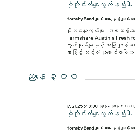
မိုဘိုင်းလ်စျေးကွက်နည
Hornsby Bend ကျန်းမာရေးနှင့် ကျန်းမ
မိုဘိုင်းစျေးကွက်များ- အရသာရှ
Farmshare Austin's Fresh fo
ထွက်ကုန်များနှင့် အခြား ကျန်းမာရ
စွာဖြင့် သင့်ထံ ယူဆောင်လာပါ
ညနေ ၃း၀၀
17, 2025 @ 3:00 ညနေ
-
ညနေ ၅း၀၀
မိုဘိုင်းလ်စျေးကွက်နည
Hornsby Bend ကျန်းမာရေးနှင့် ကျန်းမ