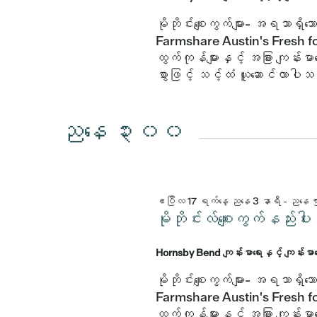
မိုဘိုင်းစျေးကွက်များ- အရသာရှ
Farmshare Austin's Fresh fo
ထွက်ကုန်များနှင့် အခြား ကျန်းမာရ
စွာဖြင့် သင့်ထံ ယူဆောင်လာပါ
ညနေ ၃း၀၀
ဧပြီလ 17 ရက်နေ့ ညနေ 3 နာရီ
-
ညနေ 
မိုဘိုင်းလ်စျေးကွက်နည
Hornsby Bend ကျန်းမာရေးနှင့် ကျန်းမ
မိုဘိုင်းစျေးကွက်များ- အရသာရှ
Farmshare Austin's Fresh fo
ထွက်ကုန်များနှင့် အခြား ကျန်းမာရ