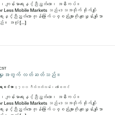
ိသော၊ ကျန်းမာရေးနှင့်ညီညွတ်သော၊ အနီးကပ်။
r Less Mobile Markets သည် ဒေသအလိုက် စိုက်ပျိုး
ေးနှင့်ညီညွတ်သော ကုန်ခြောက်ပစ္စည်းများကို စျေးနှုန်းချိုသာ
သည်။ အလုံ […]
CST
်းပါးမှုအတွက် လတ်ဆတ်သည်။
ာရေးစင်တာ
၃၇၀၀ ဂီလ်ဘတ်လမ်း၊ အော်စတင်
ိသော၊ ကျန်းမာရေးနှင့်ညီညွတ်သော၊ အနီးကပ်။
r Less Mobile Markets သည် ဒေသအလိုက် စိုက်ပျိုး
ေးနှင့်ညီညွတ်သော ကုန်ခြောက်ပစ္စည်းများကို စျေးနှုန်းချိုသာ