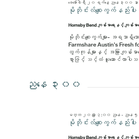
ဖေဖော်ဝါရီ ၂၀ ရက်နေ့ ညနေ ၃း၀၀ နာ
မိုဘိုင်းလ်စျေးကွက်နည
Hornsby Bend ကျန်းမာရေးနှင့် ကျန်းမ
မိုဘိုင်းစျေးကွက်များ- အရသာရှ
Farmshare Austin's Fresh fo
ထွက်ကုန်များနှင့် အခြား ကျန်းမာရ
စွာဖြင့် သင့်ထံ ယူဆောင်လာပါ
ညနေ ၃း၀၀
မတ္တ ၂၀ @ ၃:၀၀ ညနေ
-
ညနေ ၅
မိုဘိုင်းလ်စျေးကွက်နည
Hornsby Bend ကျန်းမာရေးနှင့် ကျန်းမ