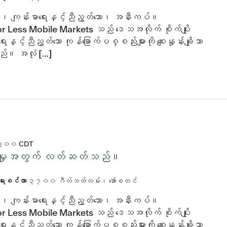
ိသော၊ ကျန်းမာရေးနှင့်ညီညွတ်သော၊ အနီးကပ်။
r Less Mobile Markets သည် ဒေသအလိုက် စိုက်ပျိုး
ေးနှင့်ညီညွတ်သော ကုန်ခြောက်ပစ္စည်းများကို စျေးနှုန်းချိုသာ
သည်။ အလုံ […]
၅း၀၀
CDT
်းပါးမှုအတွက် လတ်ဆတ်သည်။
ာရေးစင်တာ
၃၇၀၀ ဂီလ်ဘတ်လမ်း၊ အော်စတင်
ိသော၊ ကျန်းမာရေးနှင့်ညီညွတ်သော၊ အနီးကပ်။
r Less Mobile Markets သည် ဒေသအလိုက် စိုက်ပျိုး
ေးနှင့်ညီညွတ်သော ကုန်ခြောက်ပစ္စည်းများကို စျေးနှုန်းချိုသာ