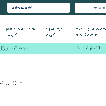
ဗမာစာ
MAP အဖွဲ့ဝင်များ
ပံ့ပိုးပေးသူများ
ဘုတ်အဖွဲ့ မန်နေဂျာမ
အတွက်
အတွက်
အစည်းအဝေးများ
ကြှနျုပျတို့အကွောငျး
ပါဝင်လိုက်ပါ။
၂၀၂၅