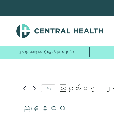
အဓိက
အကြောင်းအရာ
သို့
ကျော်သွား
ပါ။
ဩဂုတ်
ကျန်းမာရေးစောင့်ရှောက်မှုရယူပါ။
15,
2025
အတွက်
ဩဂုတ် ၁၅၊ 
ဒီနေ့
ရက်စွဲ
အဲ့
ကို
ညနေ ၃း၀၀
ရွေး