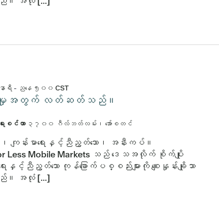
သည်။ အလုံ […]
နာရီ
-
ညနေ ၅း၀၀
CST
်းပါးမှုအတွက် လတ်ဆတ်သည်။
ာရေးစင်တာ
၃၇၀၀ ဂီလ်ဘတ်လမ်း၊ အော်စတင်
ိသော၊ ကျန်းမာရေးနှင့်ညီညွတ်သော၊ အနီးကပ်။
r Less Mobile Markets သည် ဒေသအလိုက် စိုက်ပျိုး
ေးနှင့်ညီညွတ်သော ကုန်ခြောက်ပစ္စည်းများကို စျေးနှုန်းချိုသာ
သည်။ အလုံ […]