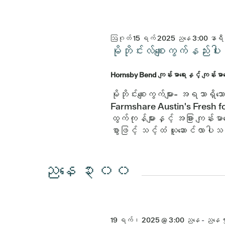
ဒါနဲ့
ပါ။
ဩဂုတ် 15 ရက် 2025 ညနေ 3:00 နာရီ
မိုဘိုင်းလ်စျေးကွက်နည
Hornsby Bend ကျန်းမာရေးနှင့် ကျန်းမ
မိုဘိုင်းစျေးကွက်များ- အရသာရှ
Farmshare Austin's Fresh fo
ထွက်ကုန်များနှင့် အခြား ကျန်းမာရ
စွာဖြင့် သင့်ထံ ယူဆောင်လာပါ
ညနေ ၃း၀၀
19 ရက်၊ 2025 @ 3:00 ညနေ
-
ညနေ 