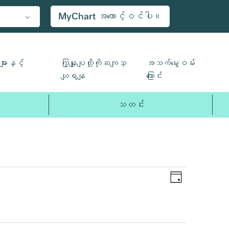
MyChart အကောင့်ဝင်ပါ။
ျားနှင့်
ကြှနျုပျတို့ကိုဆကျသှ
အသက်မွေးဝမ်း
ယျရနျ
ကြောင်း
သတင်း
ပွဲ
Views
နေ့
Views
Navigat
Navigatio