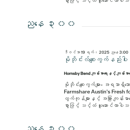
စွာဖြင့် သင့်ထံ ယူဆောင်လာပါ
ညနေ ၃း၀၀
ဒီဇင်ဘာ 19 ရက်၊ 2025 ညနေ 3:00 
မိုဘိုင်းလ်စျေးကွက်နည
Hornsby Bend ကျန်းမာရေးနှင့် ကျန်းမ
မိုဘိုင်းစျေးကွက်များ- အရသာရှ
Farmshare Austin's Fresh fo
ထွက်ကုန်များနှင့် အခြား ကျန်းမာရ
စွာဖြင့် သင့်ထံ ယူဆောင်လာပါ
ညနေ ၃း၀၀