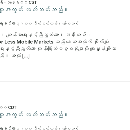
ရီ
-
ညနေ ၅း၀၀
CST
်းပါးမှုအတွက် လတ်ဆတ်သည်။
ာရေးစင်တာ
၃၇၀၀ ဂီလ်ဘတ်လမ်း၊ အော်စတင်
ိသော၊ ကျန်းမာရေးနှင့်ညီညွတ်သော၊ အနီးကပ်။
r Less Mobile Markets သည် ဒေသအလိုက် စိုက်ပျိုး
ေးနှင့်ညီညွတ်သော ကုန်ခြောက်ပစ္စည်းများကို စျေးနှုန်းချိုသာ
သည်။ အလုံ […]
း၀၀
CDT
်းပါးမှုအတွက် လတ်ဆတ်သည်။
ာရေးစင်တာ
၃၇၀၀ ဂီလ်ဘတ်လမ်း၊ အော်စတင်