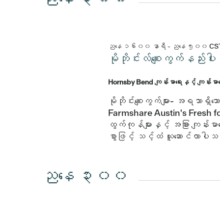
ညနေ ၁၆း၀၀ နာရီ
-
ညနေ ၅း၀၀
CS
မိုဘိုင်းလ်စျေးကွက်နည
Hornsby Bend ကျန်းမာရေးနှင့် ကျန်းမ
မိုဘိုင်းစျေးကွက်များ- အရသာရှ
Farmshare Austin's Fresh fo
ထွက်ကုန်များနှင့် အခြား ကျန်းမာရ
စွာဖြင့် သင့်ထံ ယူဆောင်လာပါ
ညနေ ၃း၀၀