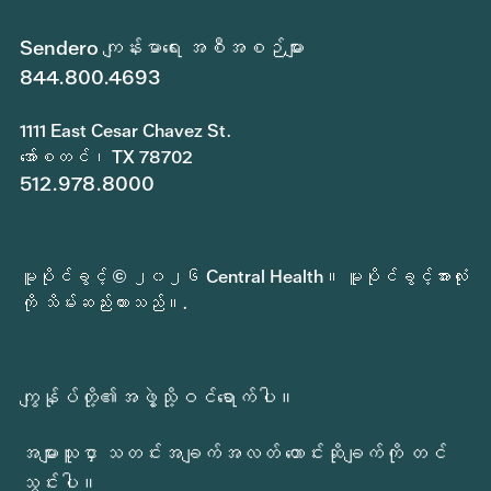
Sendero ကျန်းမာရေး အစီအစဉ်များ
844.800.4693
1111 East Cesar Chavez St.
အော်စတင်၊ TX 78702
512.978.8000
မူပိုင်ခွင့် © ၂၀၂၆ Central Health။ မူပိုင်ခွင့်အားလုံး
ကို သိမ်းဆည်းထားသည်။.
ကျွန်ုပ်တို့၏အဖွဲ့သို့ဝင်ရောက်ပါ။
အများသူငှာ သတင်းအချက်အလတ် တောင်းဆိုချက်ကို တင်
သွင်းပါ။