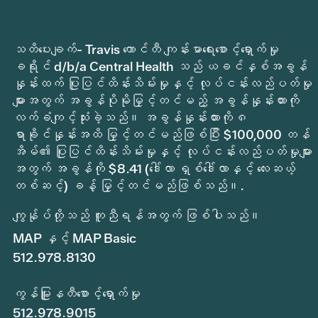
သတိပေးချက်- Travis ကောင်တီ ကျန်းမာရေးစောင့်ရှောက်မှု
ခရိုင် d/b/a Central Health သည် ယခင်နှစ်အခွန်
နှုန်းထက် ပြုပြင်ထိန်းသိမ်းမှုနှင့် လုပ်ငန်းလည်ပတ်မှု
များအတွက် အခွန်ပိုမိုမြှင့်တင်မည့် အခွန်နှုန်းထားကို
လက်ခံကျင့်သုံးခဲ့သည်။ အခွန်နှုန်းထားကို ၈
ရာခိုင်နှုန်းအထိ မြှင့်တင်မည်ဖြစ်ပြီး $100,000 တန်
အိမ်၏ ပြုပြင်ထိန်းသိမ်းမှုနှင့် လုပ်ငန်းလည်ပတ်မှုများ
အတွက် အခွန်ကို $8.41 (ဒေါ်လာ ရှစ်ဒေါ်လာနှင့် လေးဆယ့်
တစ်ဆင့်) ခန့် မြှင့်တင်မည်ဖြစ်သည်။.
ကျွန်ုပ်တို့သည် ကူညီရန်အတွက် ဖြစ်ပါသည်။
MAP နှင့် MAP Basic
512.978.8130
ကွန်မြူနတီစောင့်ရှောက်မှု
512.978.9015