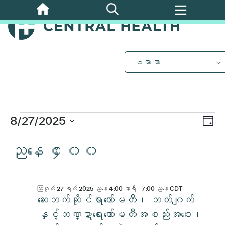
အဓိက
အကြောင်းအရာ
ဩဂုတ်
သို့
ကျော်သွား
ပါ။
27,
ဗမာစာ
2025
အတွက်
ပွဲ
8/27/2025
Vi
နေ့
Vi
ရက်စွဲ
အဲ့
ညနေ ၄း၀၀
Nav
ကို
Nav
ရွေး
ပါ။
ဒါနဲ့
ဩဂုတ် 27 ရက် 2025 ညနေ 4:00 နာရီ
-
7:00 ညနေ
CDT
ဆေးဘက်ဆိုင်ရာကော်မတီ၊ ဘတ်ဂျက်
နှင့်ဘဏ္ဍာရေးကော်မတီအစည်းအဝေး၊