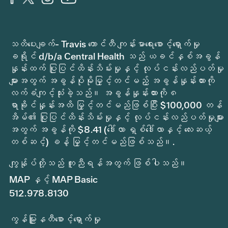
သတိပေးချက်- Travis ကောင်တီ ကျန်းမာရေးစောင့်ရှောက်မှု
ခရိုင် d/b/a Central Health သည် ယခင်နှစ်အခွန်
နှုန်းထက် ပြုပြင်ထိန်းသိမ်းမှုနှင့် လုပ်ငန်းလည်ပတ်မှု
များအတွက် အခွန်ပိုမိုမြှင့်တင်မည့် အခွန်နှုန်းထားကို
လက်ခံကျင့်သုံးခဲ့သည်။ အခွန်နှုန်းထားကို ၈
ရာခိုင်နှုန်းအထိ မြှင့်တင်မည်ဖြစ်ပြီး $100,000 တန်
အိမ်၏ ပြုပြင်ထိန်းသိမ်းမှုနှင့် လုပ်ငန်းလည်ပတ်မှုများ
အတွက် အခွန်ကို $8.41 (ဒေါ်လာ ရှစ်ဒေါ်လာနှင့် လေးဆယ့်
တစ်ဆင့်) ခန့် မြှင့်တင်မည်ဖြစ်သည်။.
ကျွန်ုပ်တို့သည် ကူညီရန်အတွက် ဖြစ်ပါသည်။
MAP နှင့် MAP Basic
512.978.8130
ကွန်မြူနတီစောင့်ရှောက်မှု