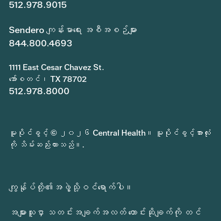
512.978.9015
Sendero ကျန်းမာရေး အစီအစဉ်များ
844.800.4693
1111 East Cesar Chavez St.
အော်စတင်၊ TX 78702
512.978.8000
မူပိုင်ခွင့် © ၂၀၂၆ Central Health။ မူပိုင်ခွင့်အားလုံး
ကို သိမ်းဆည်းထားသည်။.
ကျွန်ုပ်တို့၏အဖွဲ့သို့ဝင်ရောက်ပါ။
အများသူငှာ သတင်းအချက်အလတ် တောင်းဆိုချက်ကို တင်