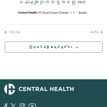
မန်နေဂျာဘုတ်အဖွဲ့အစည်းအဝေး
Central Health
1111 East Cesar Chavez လမ်း၊ Austin
အရင်နေ့
နောက်နေ့
ပြက္ခဒိန်သို့ စာရင်းသွင်းပါ။