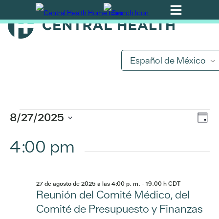
Ir
al
contenido
principal
Eventos
Español de México
por
agosto
Na
8/27/2025
Na
Día
27,
de
Seleccionar
4:00 pm
de
fecha.
vis
2025
de
vis
Ev
27 de agosto de 2025 a las 4:00 p. m.
-
19.00 h
CDT
Reunión del Comité Médico, del
Comité de Presupuesto y Finanzas