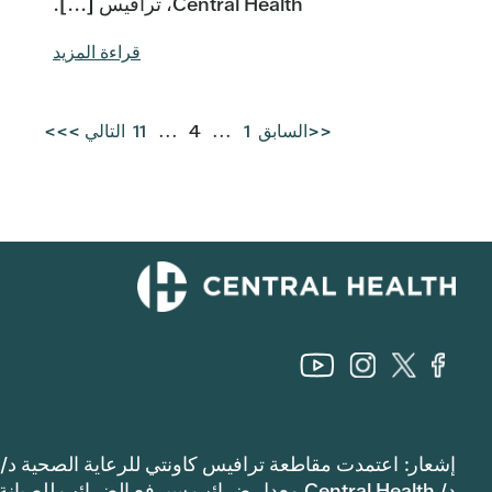
Central Health، ترافيس [...].
قراءة المزيد
<<السابق
1
...
4
...
11
التالي >>>
إشعار: اعتمدت مقاطعة ترافيس كاونتي للرعاية الصحية د/
د/ Central Health معدل ضرائب سيرفع الضرائب للصيانة