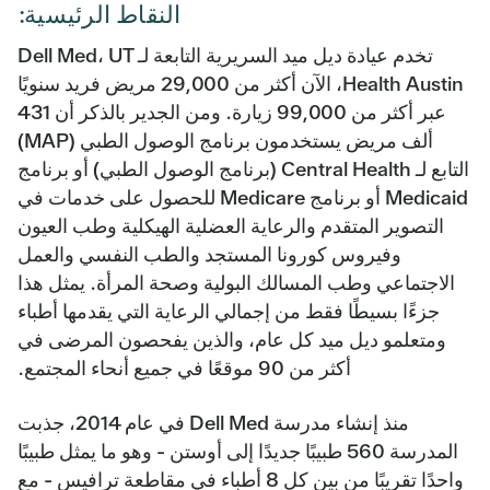
النقاط الرئيسية:
تخدم عيادة ديل ميد السريرية التابعة لـ Dell Med، UT
Health Austin، الآن أكثر من 29,000 مريض فريد سنويًا
عبر أكثر من 99,000 زيارة. ومن الجدير بالذكر أن 431
ألف مريض يستخدمون برنامج الوصول الطبي (MAP)
التابع لـ Central Health (برنامج الوصول الطبي) أو برنامج
Medicaid أو برنامج Medicare للحصول على خدمات في
التصوير المتقدم والرعاية العضلية الهيكلية وطب العيون
وفيروس كورونا المستجد والطب النفسي والعمل
الاجتماعي وطب المسالك البولية وصحة المرأة. يمثل هذا
جزءًا بسيطًا فقط من إجمالي الرعاية التي يقدمها أطباء
ومتعلمو ديل ميد كل عام، والذين يفحصون المرضى في
أكثر من 90 موقعًا في جميع أنحاء المجتمع.
منذ إنشاء مدرسة Dell Med في عام 2014، جذبت
المدرسة 560 طبيبًا جديدًا إلى أوستن - وهو ما يمثل طبيبًا
واحدًا تقريبًا من بين كل 8 أطباء في مقاطعة ترافيس - مع