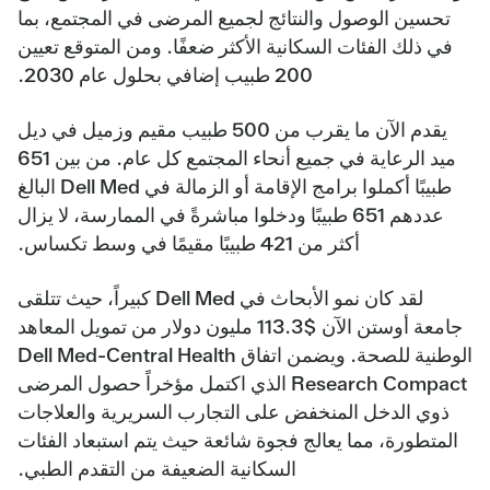
تحسين الوصول والنتائج لجميع المرضى في المجتمع، بما
في ذلك الفئات السكانية الأكثر ضعفًا. ومن المتوقع تعيين
200 طبيب إضافي بحلول عام 2030.
يقدم الآن ما يقرب من 500 طبيب مقيم وزميل في ديل
ميد الرعاية في جميع أنحاء المجتمع كل عام. من بين 651
طبيبًا أكملوا برامج الإقامة أو الزمالة في Dell Med البالغ
عددهم 651 طبيبًا ودخلوا مباشرةً في الممارسة، لا يزال
أكثر من 421 طبيبًا مقيمًا في وسط تكساس.
لقد كان نمو الأبحاث في Dell Med كبيراً، حيث تتلقى
جامعة أوستن الآن $113.3 مليون دولار من تمويل المعاهد
الوطنية للصحة. ويضمن اتفاق Dell Med-Central Health
Research Compact الذي اكتمل مؤخراً حصول المرضى
ذوي الدخل المنخفض على التجارب السريرية والعلاجات
المتطورة، مما يعالج فجوة شائعة حيث يتم استبعاد الفئات
السكانية الضعيفة من التقدم الطبي.