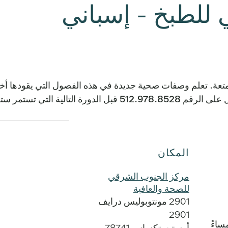
للطبخ - إسباني
التي تستمر ستة أسابيع.
المكان
مركز الجنوب الشرقي
للصحة والعافية
2901 مونتوبوليس درايف
2901
أوستن
,
تكساس
78741