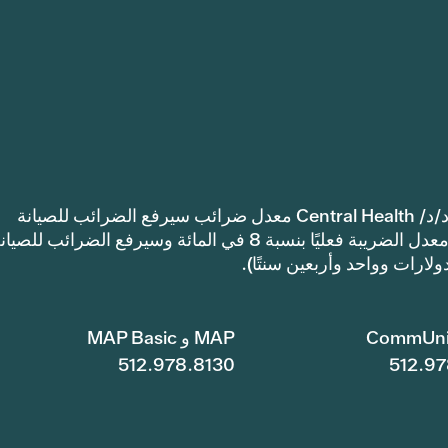
إشعار: اعتمدت مقاطعة ترافيس كاونتي للرعاية الصحية د/د/ Central Health معدل ضرائب سيرفع الضرائب للصيانة
والعمليات أكثر من معدل ضرائب العام الماضي. سيرتفع معدل الضريبة فعليًا بنسبة 8 في المائة وسيرفع الضرائب للصي
CommUni
MAP و MAP Basic
512.978.8130
512.97