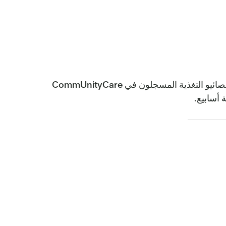
هذا برنامج مدته ستة أسابيع لتحسين صحتك بطريقة ممتعة. تعلم وصفات صحية جديدة في هذه الفصول التي يقودها أخصائيو التغذية المسجلون في CommUnityCare