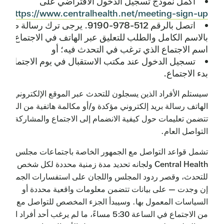
أكمل نموذج تسجيل الدخول الافتراضي على
;
https://www.centralhealth.net/meeting-sign-up/
اتصل بالرقم 512-978-9190. يرجى ترك رسالة صوتي
بالاسم الكامل والطلب للتعليق عبر الهاتف في الاجتماع؛ مع
اسم الاجتماع الذي ترغب في التحدث فيه؛ أو
تسجيل الدخول عند مكتب الاستقبال في يوم الاجتماع، ق
بدء الاجتماع.
سيستلم الأفراد الذين يسجلون للتحدث عبر الموقع الإلكتروني أو
الهاتف رسالة بريد إلكتروني مؤكدة و/أو مكالمة هاتفية من الموظ
تتضمن تعليمات حول كيفية الانضمام إلى الاجتماع والمشاركة في
التواصل العام.
تشمل قواعد التواصل مع الجمهور الخاصة باجتماعات مجلس إدارة
Central Health ولجانه تحديد مدة زمنية محددة لكل شخص
للتحدث، وقصر ردود المجلس واللجان على استفسارات الجمهور 
إن وجدت — على بيانات تتضمن معلومات واقعية محددة أو
السياسات المعمول بها. وسيبدأ الجزء المخصص للتواصل مع الجم
من الاجتماع في الساعة 5:30 مساءً، ما لم يرغب أحد أفراد الج