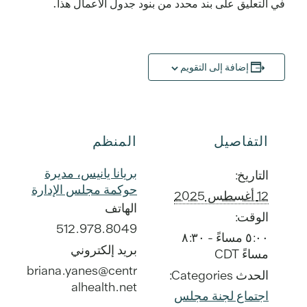
في التعليق على بند محدد من بنود جدول الأعمال هذا.
إضافة إلى التقويم
التفاصيل
المنظم
بريانا يانيس، مديرة
التاريخ:
حوكمة مجلس الإدارة
12 أغسطس 2025
الهاتف
الوقت:
512.978.8049
٥:٠٠ مساءً - ٨:٣٠
بريد إلكتروني
مساءً
CDT
briana.yanes@centr
الحدث Categories:
alhealth.net
اجتماع لجنة مجلس