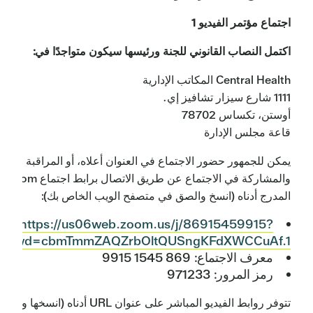
اجتماع مؤتمر الفيديو 1
اكتمل النصاب القانوني للجنة ورئيسها سيكون متواجدًا في:
Central Health المكاتب الإدارية
1111 شارع سيزار تشافيز إي.
أوستن، تكساس 78702
قاعة مجلس الإدارة
يمكن للجمهور حضور الاجتماع في العنوان أعلاه، أو المراقبة
والمشاركة في الاجتماع عن طريق الاتصال برابط اجتماع Zoom
المدرج أدناه (انسخ والصق في متصفح الويب الخاص بك):
https://us06web.zoom.us/j/86915459915?
pwd=cbmTmmZAQZrbOltQUSngKFdXWCCuAf.1
معرف الاجتماع: 869 1545 9915
رمز المرور: 971233
تتوفر روابط الفيديو المباشر على عنوان URL أدناه (انسخها وا