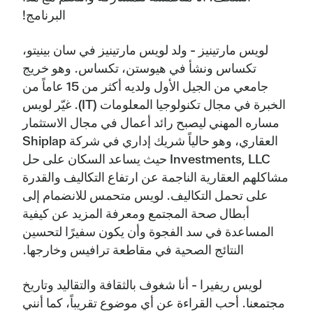
البرنامج!
لويس مارتينيز - ولد لويس مارتينيز في سان بينيتو،
تكساس ونشأ في هيوستن، تكساس. وهو خريج
جامعي من الجيل الأول ولديه أكثر من 15 عاماً من
الخبرة في مجال تكنولوجيا المعلومات (IT). غيّر لويس
مساره المهني ليصبح رائد أعمال في مجال الاستثمار
العقاري، وهو حالياً شريك إداري في شركة Shiplap
Investments, LLC حيث يساعد السكان على حل
مشاكلهم العقارية الناجمة عن ارتفاع التكاليف والقدرة
على تحمل التكاليف. لويس متحمس للانضمام إلى
أبطال صحة المجتمع ومعرفة المزيد عن كيفية
المساعدة في سد الفجوة وأن يكون سفيرًا لتحسين
النتائج الصحية في مقاطعة ترافيس وخارجها.
لويس ريفيرا - أنا شغوف بالثقافة والتقاليد وتاريخ
مجتمعنا. أحب القراءة عن أي موضوع تقريباً، كما أنني