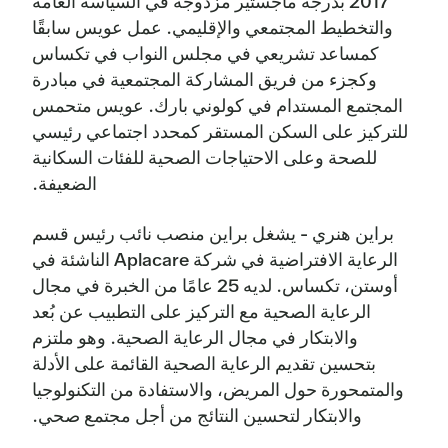
2017 بدرجة ماجستير مزدوجة في السياسة العامة
والتخطيط المجتمعي والإقليمي. عمل عويس سابقًا
كمساعد تشريعي في مجلس النواب في تكساس
وكجزء من فريق المشاركة المجتمعية في مبادرة
المجتمع المستدام في كولوني بارك. عويس متحمس
للتركيز على السكن المستقر كمحدد اجتماعي رئيسي
للصحة وعلى الاحتياجات الصحية للفئات السكانية
الضعيفة.
براين هنري - يشغل براين منصب نائب رئيس قسم
الرعاية الافتراضية في شركة Aplacare الناشئة في
أوستن، تكساس. لديه 25 عامًا من الخبرة في مجال
الرعاية الصحية مع التركيز على التطبيب عن بُعد
والابتكار في مجال الرعاية الصحية. وهو ملتزم
بتحسين تقديم الرعاية الصحية القائمة على الأدلة
والمتمحورة حول المريض، والاستفادة من التكنولوجيا
والابتكار لتحسين النتائج من أجل مجتمع صحي.