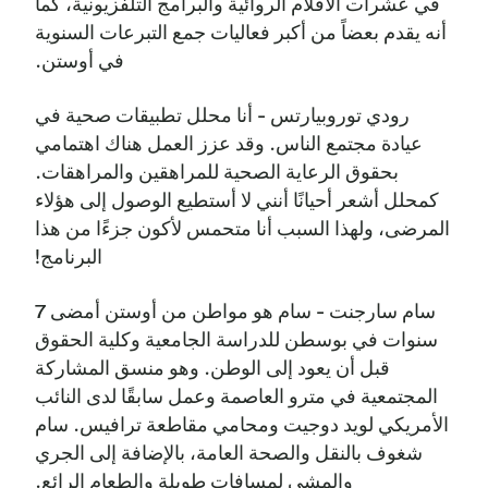
في عشرات الأفلام الروائية والبرامج التلفزيونية، كما
أنه يقدم بعضاً من أكبر فعاليات جمع التبرعات السنوية
في أوستن.
رودي توروبيارتس - أنا محلل تطبيقات صحية في
عيادة مجتمع الناس. وقد عزز العمل هناك اهتمامي
بحقوق الرعاية الصحية للمراهقين والمراهقات.
كمحلل أشعر أحيانًا أنني لا أستطيع الوصول إلى هؤلاء
المرضى، ولهذا السبب أنا متحمس لأكون جزءًا من هذا
البرنامج!
سام سارجنت - سام هو مواطن من أوستن أمضى 7
سنوات في بوسطن للدراسة الجامعية وكلية الحقوق
قبل أن يعود إلى الوطن. وهو منسق المشاركة
المجتمعية في مترو العاصمة وعمل سابقًا لدى النائب
الأمريكي لويد دوجيت ومحامي مقاطعة ترافيس. سام
شغوف بالنقل والصحة العامة، بالإضافة إلى الجري
والمشي لمسافات طويلة والطعام الرائع.