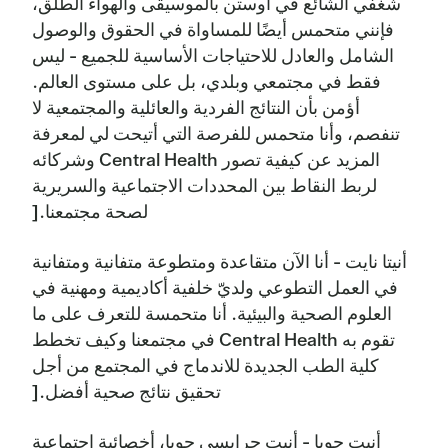
شغفي الشائع في أوستن بالموسيقى والهواء الطلق،
فإنني متحمس أيضًا للمساواة في الحقوق والوصول
الشامل والعادل للاحتياجات الأساسية للجميع - ليس
فقط في مجتمعي وبلدي، بل على مستوى العالم.
أؤمن بأن النتائج الفردية والعائلية والمجتمعية لا
تنفصم، وأنا متحمس للفرصة التي أتيحت لي لمعرفة
المزيد عن كيفية تصور Central Health وشركائه
لربط النقاط بين المحددات الاجتماعية والسريرية
لصحة مجتمعنا.[
أنيتا نايت - أنا الآن متقاعدة ومتطوعة متفانية ومتفانية
في العمل التطوعي ولديّ خلفية أكاديمية ومهنية في
العلوم الصحية والبيئية. أنا متحمسة للتعرف على ما
تقوم به Central Health في مجتمعنا وكيف تخطط
كلية الطب الجديدة للاندماج في المجتمع من أجل
تحقيق نتائج صحية أفضل.[
أنيت جوبا - أنيت جرايسي جوبا، أخصائية اجتماعية