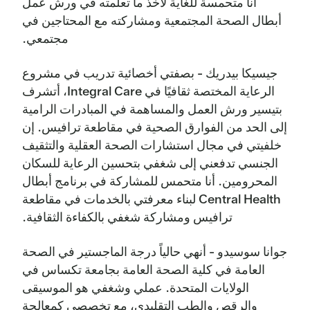
أنا متحمسة للغاية لأخذ ما تعلمته في ورش عمل
أبطال الصحة المجتمعية ومشاركته مع المحتاجين في
مجتمعي.
جيسيكا بيدريك - بصفتي أخصائية تدريب في مشروع
الرعاية المختصة ثقافيًا في Integral Care، أتشرف
بتيسير ورش العمل والمساهمة في المبادرات الرامية
إلى الحد من الفوارق الصحية في مقاطعة ترافيس. إن
خلفيتي في مجال استشارات الصحة العقلية والتثقيف
الجنسي تدفعني إلى شغفي بتحسين الرعاية للسكان
المحرومين. أنا متحمس للمشاركة في برنامج أبطال
Central Health لبناء معرفتي بالخدمات في مقاطعة
ترافيس ومشاركة شغفي بالكفاءة الثقافية.
جوانا سوسيدو - أنهي حالياً درجة الماجستير في الصحة
العامة في كلية الصحة العامة بجامعة تكساس في
الولايات المتحدة. عملي وشغفي هو الموسيقى
والرقص والطب التقليدي، مع تخصصي كمعالجة