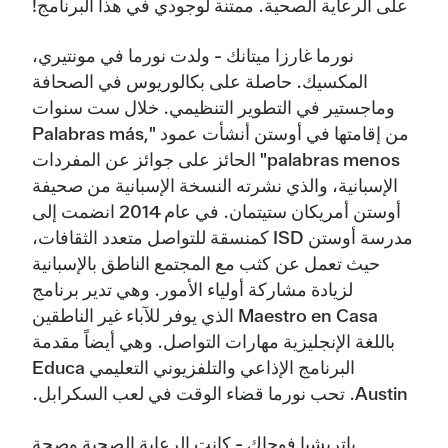
على الرعاية الصحية. ممتنة لوجودي في هذا البرنامج!
نورما غارزا ميتانك - ولدت نورما في مونتيري،
المكسيك. حاصلة على بكالوريوس في الصحافة
وماجستير في التطوير التنظيمي. خلال ست سنوات
من إقامتها في أوستن أنشأت عمود "Palabras más,
palabras menos" الحائز على جوائز عن المفردات
الإسبانية، والذي نشرته النسخة الإسبانية من صحيفة
أوستن أمريكان ستيتمان. في عام 2014 انضمت إلى
مدرسة أوستن ISD كمنسقة للتواصل متعدد الثقافات،
حيث تعمل عن كثب مع المجتمع الناطق بالإسبانية
لزيادة مشاركة أولياء الأمور. وهي تدير برنامج
Maestro en Casa الذي يوفر للآباء غير الناطقين
باللغة الإنجليزية مهارات التواصل. وهي أيضاً مقدمة
البرنامج الإذاعي والتلفزيوني التعليمي Educa
Austin. تحب نورما قضاء الوقت في لعب السكرابل.
باتريشيا فوجاك - كانت الرعاية الصحية وصحة