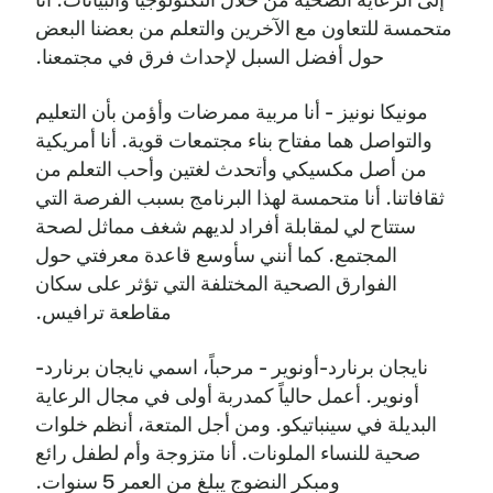
متحمسة للتعاون مع الآخرين والتعلم من بعضنا البعض
حول أفضل السبل لإحداث فرق في مجتمعنا.
مونيكا نونيز - أنا مربية ممرضات وأؤمن بأن التعليم
والتواصل هما مفتاح بناء مجتمعات قوية. أنا أمريكية
من أصل مكسيكي وأتحدث لغتين وأحب التعلم من
ثقافاتنا. أنا متحمسة لهذا البرنامج بسبب الفرصة التي
ستتاح لي لمقابلة أفراد لديهم شغف مماثل لصحة
المجتمع. كما أنني سأوسع قاعدة معرفتي حول
الفوارق الصحية المختلفة التي تؤثر على سكان
مقاطعة ترافيس.
نايجان برنارد-أونوير - مرحباً، اسمي نايجان برنارد-
أونوير. أعمل حالياً كمدربة أولى في مجال الرعاية
البديلة في سينباتيكو. ومن أجل المتعة، أنظم خلوات
صحية للنساء الملونات. أنا متزوجة وأم لطفل رائع
ومبكر النضوج يبلغ من العمر 5 سنوات.