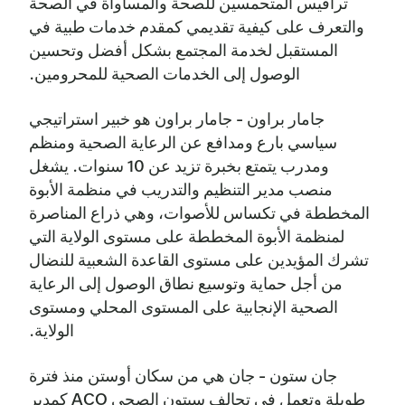
ترافيس المتحمسين للصحة والمساواة في الصحة
والتعرف على كيفية تقديمي كمقدم خدمات طبية في
المستقبل لخدمة المجتمع بشكل أفضل وتحسين
الوصول إلى الخدمات الصحية للمحرومين.
جامار براون - جامار براون هو خبير استراتيجي
سياسي بارع ومدافع عن الرعاية الصحية ومنظم
ومدرب يتمتع بخبرة تزيد عن 10 سنوات. يشغل
منصب مدير التنظيم والتدريب في منظمة الأبوة
المخططة في تكساس للأصوات، وهي ذراع المناصرة
لمنظمة الأبوة المخططة على مستوى الولاية التي
تشرك المؤيدين على مستوى القاعدة الشعبية للنضال
من أجل حماية وتوسيع نطاق الوصول إلى الرعاية
الصحية الإنجابية على المستوى المحلي ومستوى
الولاية.
جان ستون - جان هي من سكان أوستن منذ فترة
طويلة وتعمل في تحالف سيتون الصحي ACO كمدير