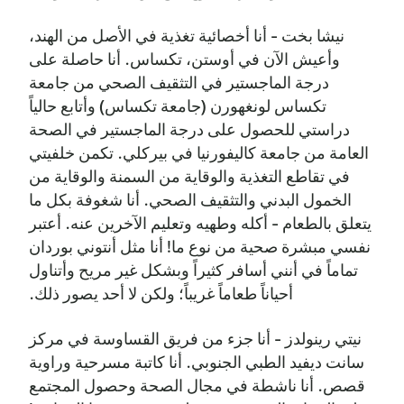
نيشا بخت - أنا أخصائية تغذية في الأصل من الهند،
وأعيش الآن في أوستن، تكساس. أنا حاصلة على
درجة الماجستير في التثقيف الصحي من جامعة
تكساس لونغهورن (جامعة تكساس) وأتابع حالياً
دراستي للحصول على درجة الماجستير في الصحة
العامة من جامعة كاليفورنيا في بيركلي. تكمن خلفيتي
في تقاطع التغذية والوقاية من السمنة والوقاية من
الخمول البدني والتثقيف الصحي. أنا شغوفة بكل ما
يتعلق بالطعام - أكله وطهيه وتعليم الآخرين عنه. أعتبر
نفسي مبشرة صحية من نوع ما! أنا مثل أنتوني بوردان
تماماً في أنني أسافر كثيراً وبشكل غير مريح وأتناول
أحياناً طعاماً غريباً؛ ولكن لا أحد يصور ذلك.
نيتي رينولدز - أنا جزء من فريق القساوسة في مركز
سانت ديفيد الطبي الجنوبي. أنا كاتبة مسرحية وراوية
قصص. أنا ناشطة في مجال الصحة وحصول المجتمع