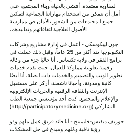
لمفاوية معتمدة. أنتشي بالحياة وبناء المجتمع، على
أمل أن نتمكن من استخدام مهاراتنا الجماعية لتمكين
جميع المجتمعات من الشعور بالأمان في ممارسة
الأصول العلاجية لثقافاتهم وتقاليدهم.
جون ليبكوسكي - أعمل في إدارة مشاريع وشركات
التكنولوجيا منذ أكثر من 25 عاماً، وقبل ذلك عملت في
برامج الفقر في ولاية تكساس. أنا حاليًا جزء من وكالة
رقمية تعاونية مملوكة للعمال، حيث نقدم خدمات
تطوير الويب والتصميم والخدمات ذات الصلة. أنا أيضًا
كاتبة ومدونة، وأحيانًا ناشطة، أركز على مستقبل
الإنترنت والثقافة الرقمية والحريات الإلكترونية
والإعلام والمجتمع. كنت أحد مؤسسي جمعية الطب
التشاركي (http://participatorymedicine.org)
جوزيف ديفيس-فليمينج - أنا قائد فريق عمل ملهم وذو
رؤية ثاقبة ومُلهم ومبدع في حل المشكلات