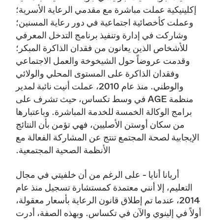
إكلينيكية عملت مباشرة مع مقدمي الرعاية الأسرية؛
وعملت كأخصائية اجتماعية في دور رعاية المسنين؛
وشاركت في إدارة وتنفيذ برنامج التدخل المعرفي
للأشخاص الذين يعانون من فقدان الذاكرة المبكر؛
وقدمت عروضاً حول الشيخوخة والعمل الاجتماعي
وفقدان الذاكرة على المستوى المحلي والولائي
والوطني. منذ عام 2010، عملت أنيت نائبة لمدير
منظمة AGE في وسط تكساس، حيث تشرف على
برامج الوكالة الخمسة للخدمة المباشرة. وباعتبارها
من سكان أوستن الأصليين، فهي تؤمن بأن النتائج
الإيجابية لصحة المجتمع تنتج عن المشاركة الفعالة مع
الأنظمة الصحية المجتمعية.
أريانا أنايا - على الرغم من أن خلفيتي في مجال
التعليم، إلا أنني معتمدة كمستشارة تسجيل منذ عام
2014، عندما تم إطلاق قانون الرعاية بأسعار معقولة،
أولاً في إلينوي والآن في تكساس. وبهذه الصفة، أدرت