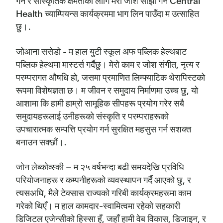
गर्न र सांस्कृतिक क्षमताको लागि मेरो जोश साझा गर्न Central
Health च्याम्पियन्स कार्यक्रममा भाग लिन पाउँदा म उत्साहित
छु।.
जोआना ससेडो - म हाल युटी स्कूल अफ पब्लिक हेल्थबाट
पब्लिक हेल्थमा मास्टर्स गर्दैछु। मेरो काम र जोश संगीत, नृत्य र
परम्परागत औषधि हो, जसमा प्रमाणित लिम्फ्याटिक थेरापिस्टको
रूपमा विशेषज्ञता छ। म जीवन र समुदाय निर्माणमा उच्च छु, यो
आशामा कि हामी हाम्रो सामूहिक सीपहरू प्रयोग गरेर सबै
समुदायहरूलाई उनीहरूको संस्कृति र परम्पराहरूको
उपचारात्मक सम्पत्ति प्रयोग गर्न सुरक्षित महसुस गर्न सशक्त
बनाउन सक्छौं।.
जोन लेब्कोव्स्की – म २५ वर्षभन्दा बढी समयदेखि प्रविधि
परियोजनाहरू र कम्पनीहरूको व्यवस्थापन गर्दै आएको छु, र
त्यसअघि, मैले टेक्सास राज्यको गरिबी कार्यक्रमहरूमा काम
गरेको थिएँ। म हाल कामदार-स्वामित्वमा रहेको सहकारी
डिजिटल एजेन्सीको हिस्सा हुँ, जहाँ हामी वेब विकास, डिजाइन, र