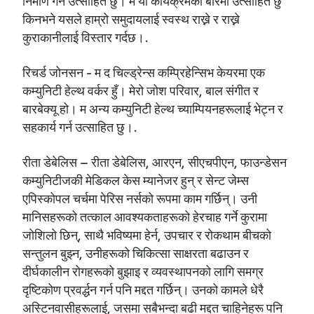
निर्माण गर्न उत्साहित छु। म यो कार्यक्रमको बारेमा उत्साहित छु
किनभने यसले हाम्रो समुदायलाई स्वस्थ राख्ने र राख्ने
कुराकानीलाई विस्तार गर्दछ।.
रिचर्ड जोनसन - म द चिल्ड्रेन्स कम्प्रिहेन्सिभ केयरमा एक
कम्युनिटी हेल्थ वर्कर हुँ। मेरो जोश परिवार, बाल संगीत र
बारबेक्यू हो। म अन्य कम्युनिटी हेल्थ च्याम्पियनहरूलाई भेट्न र
सहकार्य गर्न उत्साहित छु।.
रीता डेबेलिस – रीता डेबेलिस, आरएन, सीएचपीएन, फाउन्डेसन
कम्युनिटीजकी मेडिकल केस म्यानेजर हुन् र सेन्ट जेम्स
एपिस्कोपल चर्चमा पेरिस नर्सको रूपमा काम गर्छिन्। उनी
मानिसहरूको तत्काल आवश्यकताहरूको हेरचाह गर्ने कुरामा
जोशिलो छिन्, साथै भविष्यमा हेर्न, उपचार र रोकथाम बीचको
सन्तुलन बुझ्न, उनीहरूको चिकित्सा साक्षरता बढाउन र
दीर्घकालीन रोगहरूको बुझाइ र व्यवस्थापनको लागि समग्र
दृष्टिकोण प्रवर्द्धन गर्न पनि मद्दत गर्छिन्। उनको कामले धेरै
अस्टिनवासीहरूलाई, जसमा सबैभन्दा बढी मद्दत चाहिनेहरू पनि