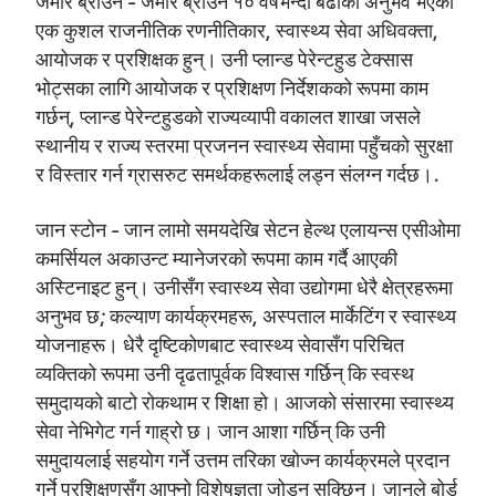
जमार ब्राउन - जमार ब्राउन १० वर्षभन्दा बढीको अनुभव भएका
एक कुशल राजनीतिक रणनीतिकार, स्वास्थ्य सेवा अधिवक्ता,
आयोजक र प्रशिक्षक हुन्। उनी प्लान्ड पेरेन्टहुड टेक्सास
भोट्सका लागि आयोजक र प्रशिक्षण निर्देशकको रूपमा काम
गर्छन्, प्लान्ड पेरेन्टहुडको राज्यव्यापी वकालत शाखा जसले
स्थानीय र राज्य स्तरमा प्रजनन स्वास्थ्य सेवामा पहुँचको सुरक्षा
र विस्तार गर्न ग्रासरुट समर्थकहरूलाई लड्न संलग्न गर्दछ।.
जान स्टोन - जान लामो समयदेखि सेटन हेल्थ एलायन्स एसीओमा
कमर्सियल अकाउन्ट म्यानेजरको रूपमा काम गर्दै आएकी
अस्टिनाइट हुन्। उनीसँग स्वास्थ्य सेवा उद्योगमा धेरै क्षेत्रहरूमा
अनुभव छ; कल्याण कार्यक्रमहरू, अस्पताल मार्केटिंग र स्वास्थ्य
योजनाहरू। धेरै दृष्टिकोणबाट स्वास्थ्य सेवासँग परिचित
व्यक्तिको रूपमा उनी दृढतापूर्वक विश्वास गर्छिन् कि स्वस्थ
समुदायको बाटो रोकथाम र शिक्षा हो। आजको संसारमा स्वास्थ्य
सेवा नेभिगेट गर्न गाह्रो छ। जान आशा गर्छिन् कि उनी
समुदायलाई सहयोग गर्ने उत्तम तरिका खोज्न कार्यक्रमले प्रदान
गर्ने प्रशिक्षणसँग आफ्नो विशेषज्ञता जोड्न सक्छिन्। जानले बोर्ड