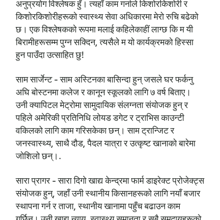
अनुप्रयोग विश्लेषक हुँ। त्यहाँ काम गर्नाले किशोरकिशोरी र
किशोरकिशोरीहरूको स्वास्थ्य सेवा अधिकारमा मेरो रुचि बढेको
छ। एक विश्लेषकको रूपमा मलाई कहिलेकाहीं लाग्छ कि म यी
बिरामीहरूसम्म पुग्न सक्दिन, त्यसैले म यो कार्यक्रमको हिस्सा
हुन पाउँदा उत्साहित छु!
साम सार्जेन्ट - साम अस्टिनका बासिन्दा हुन् जसले घर फर्कनु
अघि बोस्टनमा कलेज र कानून स्कूलको लागि ७ वर्ष बिताए।
उनी क्यापिटल मेट्रोमा सामुदायिक संलग्नता संयोजक हुन् र
पहिले अमेरिकी प्रतिनिधि लोयड डगेट र ट्राभिस काउन्टी
वकिलको लागि काम गरिसकेका छन्। साम ट्रान्जिट र
जनस्वास्थ्य, साथै दौड, पैदल यात्रा र उत्कृष्ट खानाको बारेमा
जोशिलो छन्।.
सारा प्रागर - सारा दिगो खाद्य केन्द्रमा फार्म डाइरेक्ट प्रोजेक्ट्स
संयोजक हुन्, जहाँ उनी स्थानीय किसानहरूको लागि नयाँ बजार
स्थापना गर्न र ताजा, स्थानीय खानामा पहुँच बढाउन काम
गर्छिन्। उनी खाद्य न्याय, स्वास्थ्य समानता र सबै समुदायहरूको