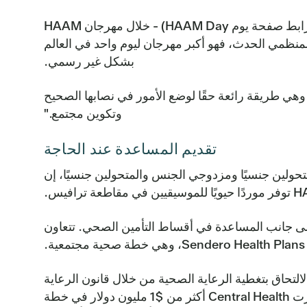
في 23 سبتمبر، سيقدم كريك عرضًا في مكتب Central Health - وهو واحد من عدة مواقع في جميع أنحاء أوستن (رابط صفحة يوم HAAM Day) - خلال مهرجان HAAM
 من 250 فنانًا في جميع أنحاء أوستن. ووفقاً لمنظمي الحدث، فهو أكبر مهرجان ليوم واحد في العالم
بشكل غير رسمي.
وهي طريقة رائعة حقًا لوضع الأمور في نصابها الصحيح
وتكوين مجتمع."
تقديم المساعدة عند الحاجة
حولين جنسيًا ومزدوجي الجنس والمتحولين جنسيًا، إن
 في مقاطعة ترافيس.
 إلى جانب المساعدة في أقساط التأمين الصحي. تتعاون
حاق بتغطية الرعاية الصحية من خلال قانون الرعاية
الصحية الميسرة. وكدافع لإعانات الرعاية الصحية لسنديرو كجزء من قانون الرعاية بأسعار معقولة (ACA)، استثمرت Central Health أكثر من $1 مليون دولار في خطة