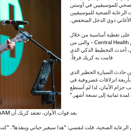
ف الصحي للموسيقيين في أوستن
ات الرعاية الصحية للموسيقيين
أغاني ذوي الدخل المنخفض.
HAA في عام 2022، وحصلت على تغطية أساسية من خلال
خطط Sendero Health Plans - وهي جزء من نظام Central Health - والتي من
، أحدث التخطيط الذكي الذي
قامت به كريك فرقاً.
ن روج البالغة من العمر 32 عاماً عن حادث السيارة الخطير الذي
أربعة انزلاقات غضروفية في
حزام الأمان، لذا لم أستطع
لمدة ثمانية إلى تسعة أشهر."
بعد فوات الأوان، تعتقد كريك أن HAAM قدمت لها ما كانت تحتاجه بالضبط في وقت الأزمة.
الرعاية الصحية، قلت لنفسي: "هذا سيغير حياتي وينقذها". "كن