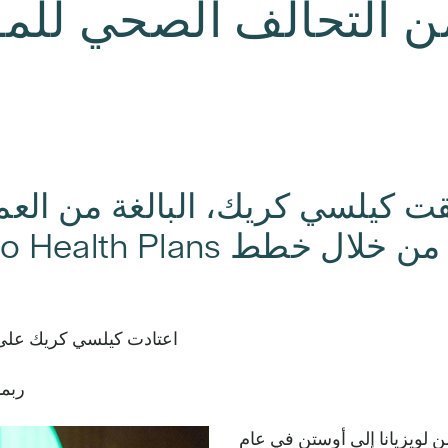
ن التحالف الصحي للم
اعتادت كيلسي كريك على ال
ربما
من لويزيانا إلى أوستن في عام