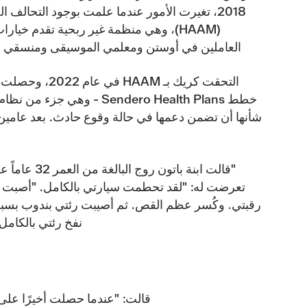
2018، تغيرت الأمور عندما علمت بوجود التحال
(HAAM)، وهي منظمة غير ربحية تقدم خيار
العاملين في أوستن ومعلمي الموسيقى ومنسقي ال
التحقت كريك بـ M
شأنها أن تضمن دعمها في حالة وقوع حادث. بعد عامين
"قالت ابنة باتو
تعرضت له: "لقد تحطمت سيارتي بالكامل. "أصبت ب
رقبتي. وكُسر عظم القص. ثم أصيبت رئتي بندوب بسبب 
نفخ رئتي بالكامل 
قالت: "عندما حصلت أخيرًا على 