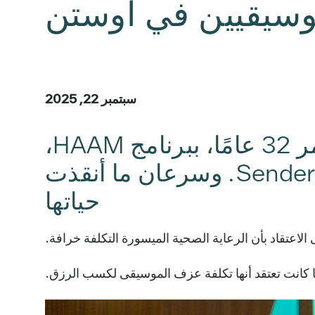
وسيقيين في أوستن
سبتمبر 22, 2025
قبل أربع سنوات، التحقت كيلسي كريك، البالغة من العمر 32 عامًا، ببرنامج HAAM،
وحصلت على تغطية صحية من خلال خطط Sendero Health Plans. وسرعان ما أنقذت
حياتها
اعتقاد بأن الرعاية الصحية الميسورة التكلفة خرافة.
 كانت تعتقد أنها تكلفة عزف الموسيقى لكسب الرزق.