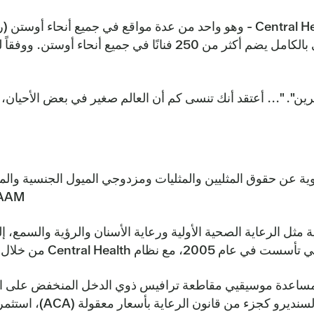
Day الموسيقي السنوي، وهو حدث ليوم واحد محلي بالكامل يضم أكثر
ن". "... أعتقد أنك تنسى كم أن العالم صغير في بعض الأحيان، 
ة عن حقوق المثليين والمثليات ومزدوجي الميول الجنسية والمت
HAAM توفر موردًا حيويًا للموسيقيين
 مثل الرعاية الصحية الأولية ورعاية الأسنان والرؤية والسمع،
مساعدة موسيقيي مقاطعة ترافيس ذوي الدخل المنخفض على الالت