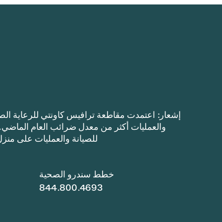
للصيانة والعمليات على منزل $100,000 بحوالي $8.41 (ثمانية دولارات وواحد وأربعي
خطط سندرو الصحية
844.800.4693