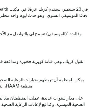
وقالت: "(الموسيقى) تسمح لي بالتواصل مع الآخري
تقول كريك، وهي فنانة كويرية فخورة ومدافعة قوي
يمكن للمنظمة أن تربطهم بخيارات الرعاية الصحية
منظمة HAAM، التي تأسست في عام 2005، مع نظام Central Health من خلال Sendero Health Plans، وهي خطة صحية مجتمعية.
على مدار سنوات عديدة، عملت المنظمتان معًا ل