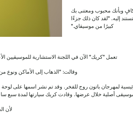
كافٍ وبأنك محبوب ومعتنى بك
ند إليه. "لقد كان ذلك جزءًا
كبيرًا من موسيقاي."
تعمل "كريك" الآن في اللجنة الاستشارية للموسيقيين الأعضاء في HAAM - وهو دور أوصلها إلى 
وقالت: "الذهاب إلى الأماكن ونوع م
يسية لمهرجان باتون روج للفخر. وقد تم نشر اسمها على لوحة 
سيقى أصلية خلال عرضها. وقادت كريك سيارتها لمدة سبع ساع
لأن ال