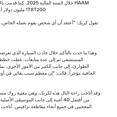
1T8T200 مليون دولار أمريكي في خدمات الرعاية الصحية لأعضائها المسجلين. يقول كريك إن هذا النوع من الوصول غير موجود في كل مكان.
تقول كريك: "أعتقد أن أي شخص يقوم بعمله الخاص، أو 
وهذا ما حدث بالتأكيد خلال حادث السيارة الذي تعرض
المستشفى ثم إلى عدة متابعات. غطت خطط س
الطوارئ، إلى جانب الكثير من الأمور الأخرى، بم
الجافية مؤخراً. قالت: "إن معظم سبب بقائي في أو
وقد أتاحت راحة البال هذه لكريك، وهي مغنية روك مستق
من أفضل 40 أغنية إلى جانب الموسيقى الأ
المعجبين في جميع أنحاء مقاطعة ترافيس. أتاحت له