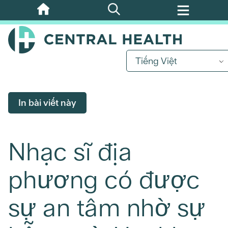
Bỏ
qua
nội
dung
Tiếng Việt
chính
In bài viết này
Nhạc sĩ địa
phương có được
sự an tâm nhờ sự