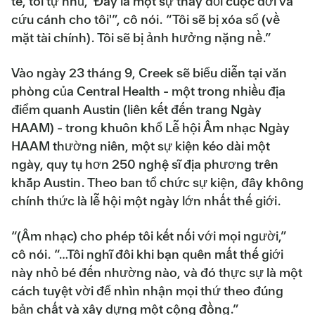
tế, tôi tự nhủ, 'Đây là một sự thay đổi cuộc đời và
cứu cánh cho tôi'”, cô nói. “Tôi sẽ bị xóa sổ (về
mặt tài chính). Tôi sẽ bị ảnh hưởng nặng nề.”
Vào ngày 23 tháng 9, Creek sẽ biểu diễn tại văn
phòng của Central Health - một trong nhiều địa
điểm quanh Austin (liên kết đến trang Ngày
HAAM) - trong khuôn khổ Lễ hội Âm nhạc Ngày
HAAM thường niên, một sự kiện kéo dài một
ngày, quy tụ hơn 250 nghệ sĩ địa phương trên
khắp Austin. Theo ban tổ chức sự kiện, đây không
chính thức là lễ hội một ngày lớn nhất thế giới.
“(Âm nhạc) cho phép tôi kết nối với mọi người,”
cô nói. “…Tôi nghĩ đôi khi bạn quên mất thế giới
này nhỏ bé đến nhường nào, và đó thực sự là một
cách tuyệt vời để nhìn nhận mọi thứ theo đúng
bản chất và xây dựng một cộng đồng.”