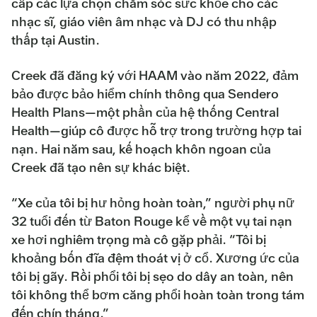
cấp các lựa chọn chăm sóc sức khỏe cho các
nhạc sĩ, giáo viên âm nhạc và DJ có thu nhập
thấp tại Austin.
Creek đã đăng ký với HAAM vào năm 2022, đảm
bảo được bảo hiểm chính thông qua Sendero
Health Plans—một phần của hệ thống Central
Health—giúp cô được hỗ trợ trong trường hợp tai
nạn. Hai năm sau, kế hoạch khôn ngoan của
Creek đã tạo nên sự khác biệt.
“Xe của tôi bị hư hỏng hoàn toàn,” người phụ nữ
32 tuổi đến từ Baton Rouge kể về một vụ tai nạn
xe hơi nghiêm trọng mà cô gặp phải. “Tôi bị
khoảng bốn đĩa đệm thoát vị ở cổ. Xương ức của
tôi bị gãy. Rồi phổi tôi bị sẹo do dây an toàn, nên
tôi không thể bơm căng phổi hoàn toàn trong tám
đến chín tháng.”