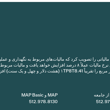
الیاتی را تصویب کرد که مالیات‌های مربوط به نگهداری و عملی
را نسبت به نرخ مالیات سال گذشته افزایش می‌دهد. این نرخ مالیات عملاً ۸ درصد افزایش خواهد یافت و مالیات مر
نگهداری و عملیات یک خانه با متراژ ۱TP8T100,000 متر مربع را تقریباً ۱TP8T8.41 (هشت دلار و چهل و ی
ز جامعه
MAP و MAP Basic
512.978.8130
512.9