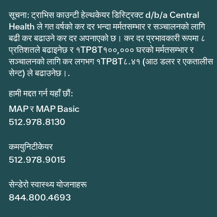
सूचना: ट्राभिस काउन्टी हेल्थकेयर डिस्ट्रिक्ट d/b/a Central
Health ले गत वर्षको कर दर भन्दा मर्मतसम्भार र सञ्चालनको लागि
बढी कर बढाउने कर दर अपनाएको छ। कर दर प्रभावकारी रूपमा ८
प्रतिशतले बढाइनेछ र १TP8T१००,००० घरको मर्मतसम्भार र
सञ्चालनको लागि कर लगभग १TP8T८.४१ (आठ डलर र एकतालीस
सेन्ट) ले बढाउनेछ।.
हामी मद्दत गर्न यहाँ छौं:
MAP र MAP Basic
512.978.8130
कमयुनिटीकेयर
512.978.9015
सेन्डेरो स्वास्थ्य योजनाहरू
844.800.4693