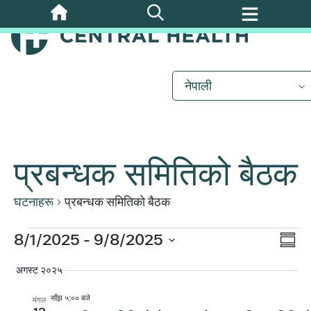
मुख्य
सामग्रीमा
जानुहोस्
नेपाली
प्रबन्धक समितिको बैठक
घटनाहरू
प्रबन्धक समितिको बैठक
कार्
घटनाहरू
8/1/2025
 - 
9/8/2025
दृश्
निष्कर्षम
दृश्य
मिति
अगस्ट २०२५
नेभ
चयन
नेभि
गर्नुहोस्।
साँझ ५:०० बजे
मंगल