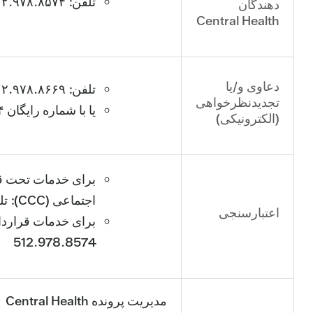
تلفن: ۵۱۲.۹۷۸.۸۵۷۴
دهندگان
Central Health
دعاوی و/یا
تلفن: ۵۱۲.۹۷۸.۸۶۶۹
تجدیدنظرخواهی
یا با شماره رایگان ۸۴۴.۳۱۶.۲۰۰۴ تماس بگیرید
(الکترونیکی)
برای خدمات تحت ق
اجتماعی (CCC): تلفن: 512.324.3135
اعتبارسنجی
512.978.8574
مدیریت پرونده Central Health