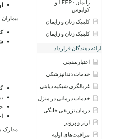
زایمان - LEEP و
او
کولپوس
بیماران 
کلینیک زنان و زایمان
کم
کلینیک زنان و زایمان
شد
ارائه دهندگان قرارداد
اعتبارسنجی
خدمات دندانپزشکی
غربالگری شبکیه دیابتی
گا
بی
خدمات درمانی در منزل
حا
درمان تزریقی خانگی
اخ
ارتز و پروتز
مدارک مو
مراقبت‌های اولیه