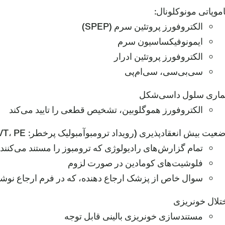
موپاتی مونوکلونال:
الکتروفورز پروتئین سرم (SPEP)
ایمونوفیکساسیون سرم
الکتروفورز پروتئین ادرار
سی‌بی‌سی، سی‌ام‌پی
ماری سلول داسی‌شکل
الکتروفورز هموگلوبین، تشخیص قطعی را تایید می‌کند
یت بیش انعقادپذیری (رویداد ترومبوآمبولیک پرخطر: DVT، PE یا رویداد شریانی غیرمعمول)
تمام گزارش‌های رادیولوژی که ترومبوز را مستند می‌کنند
فلوشیت‌های کومادین در صورت لزوم
سوال خاص از پزشک ارجاع دهنده، که در فرم ارجاع ن
تلال خونریزی
مستندسازی خونریزی بالینی قابل توجه