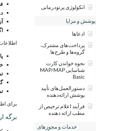
فه
انکولوژی پرتودرمانی
دو
پوشش و مزایا
آز
اگ
ادعاها
اطلاعات تکمیلی م
پرداخت‌های مشترک،
گروه‌ها و طرح‌ها
یا
نحوه خواندن کارت
خل
شناسایی MAP/MAP
تم
Basic
گز
دستورالعمل‌های تأیید
تم
پوشش ارائه‌دهنده
برای اطل
فرآیند اعلام ترخیص از
مطب ارائه دهنده
برگه ا
خدمات و مجوزهای