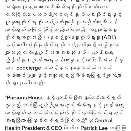
မရှိသော လူနာများအား ယာယီအိမ်ရာသို့ ချိတ်ဆက်ပေးကာ
တည်ငြိမ်သောပတ်ဝန်းကျင်တွင် ရုပ်ပိုင်းဆိုင်ရာနှင့်
လူမှုရေးဆိုင်ရာ လိုအပ်ချက်များကို ပုဂ္ဂိုလ်ရေးသီးသန့်
စောင့်ရှောက်မှုဖြင့် ဖြည့်ဆည်းပေးပါသည်။ ရွေ့လျားသွားလာမှု
ဆိုင်ရာအကူအညီ၊ နေ့စဉ်လူနေမှုလှုပ်ရှားမှု (ADL)
နှင့် ဆေးဝါးပံ့ပိုးမှုဆိုင်ရာ လိုအပ်ချက်များရှိသည့် လူနာ
များသည် တစ်နေ့လျှင် အစားအစာသုံးနပ်၊ ကျန်းမာရေး
ညှိနှိုင်းမှု၊ ကျန်းမာရေးစစ်ဆေးမှုနှင့် ဆေးဝါးစီမံခန့်ခွဲ
မှု၊ concierge အဆင့်နှင့် လူနေခန်းသုံးအခန်း
ဝန်ဆောင်မှုများနှင့်အတူ ရေရှည်အိမ်ရာဖြေရှင်းချက်များ
ကို ရှာဖွေနေပါသည်။
"Parsons House နှင့် ကျွန်ုပ်တို့၏ ပူးပေါင်းဆောင်ရွက်
မှုသည် သက်ကြီးရွယ်အိုများအတွက် အိမ်ရာနှင့် ကျန်းမာရေး
စောင့်ရှောက်မှု လမ်းဆုံလမ်းဆုံကို ကိုင်တွယ်ဖြေရှင်းရာတွင်
အရေးကြီးသော ခြေလှမ်းတစ်ရပ်ဖြစ်သည်" ဟု Central
Health President & CEO ဒေါက်တာ Patrick Lee က ပြောကြား