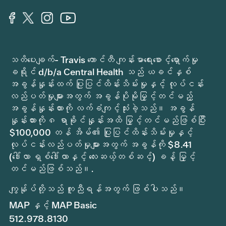
သတိပေးချက်- Travis ကောင်တီ ကျန်းမာရေးစောင့်ရှောက်မှု
ခရိုင် d/b/a Central Health သည် ယခင်နှစ်
အခွန်နှုန်းထက် ပြုပြင်ထိန်းသိမ်းမှုနှင့် လုပ်ငန်း
လည်ပတ်မှုများအတွက် အခွန်ပိုမိုမြှင့်တင်မည့်
အခွန်နှုန်းထားကို လက်ခံကျင့်သုံးခဲ့သည်။ အခွန်
နှုန်းထားကို ၈ ရာခိုင်နှုန်းအထိ မြှင့်တင်မည်ဖြစ်ပြီး
$100,000 တန် အိမ်၏ ပြုပြင်ထိန်းသိမ်းမှုနှင့်
လုပ်ငန်းလည်ပတ်မှုများအတွက် အခွန်ကို $8.41
(ဒေါ်လာ ရှစ်ဒေါ်လာနှင့် လေးဆယ့်တစ်ဆင့်) ခန့် မြှင့်
တင်မည်ဖြစ်သည်။.
ကျွန်ုပ်တို့သည် ကူညီရန်အတွက် ဖြစ်ပါသည်။
MAP နှင့် MAP Basic
512.978.8130