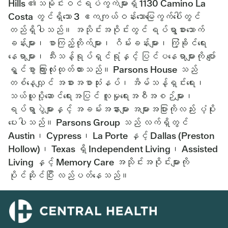
Hills ၏သမိုင်းဝင်ရပ်ကွက်များရှိ 1130 Camino La
Costa တွင်ရှိသော 3 ဧကကျယ်ဝန်းသောမြေကွက်ပေါ်တွင်
တည်ရှိပါသည်။ အသိုင်းအဝိုင်းတွင် ရပ်ရွာစားသောက်
ခန်းများ၊ စာကြည့်တိုက်များ၊ ဂိမ်းခန်းများ၊ ကြံ့ခိုင်ရေး
နေရာများ၊ သီးသန့်ရုပ်ရှင်ရုံနှင့် ပြင်ပနေရာများကို ပျော်
ရွှင်စွာ ကြွားလုံးထုတ်ထားသည်။ Parsons House သည်
တစ်နေ့လျှင် အစားအစာသုံးနပ်၊ အိမ်သန့်ရှင်းရေး၊
သယ်ယူပို့ဆောင်ရေးအပြင် လူမှုရေးအစီအစဉ်များ၊
ရပ်ရွာပွဲများနှင့် အခမ်းအနားများ အများအပြားကိုလည်း ပံ့ပိုး
ပေးပါသည်။ Parsons Group သည် လက်ရှိတွင်
Austin၊ Cypress၊ La Porte နှင့် Dallas (Preston
Hollow)၊ Texas ရှိ Independent Living၊ Assisted
Living နှင့် Memory Care အသိုင်းအဝိုင်းများကို
ပိုင်ဆိုင်ပြီး လည်ပတ်နေသည်။