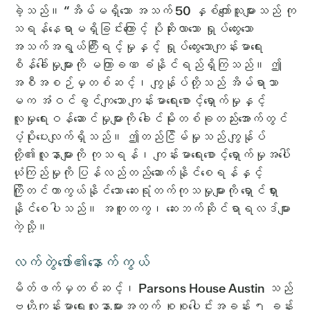
ခဲ့သည်။ “အိမ်မရှိသော အသက် 50 နှစ်ကျော်သူများသည် ကု
သရန်နေရာမရှိခြင်းကြောင့် ပိုဆိုးလာသော ရှုပ်ထွေးသော
အသက်အရွယ်ကြီးရင့်မှုနှင့် ရှုပ်ထွေးသောကျန်းမာရေး
စိန်ခေါ်မှုများကို မကြာခဏ ခံနိုင်ရည်ရှိကြသည်။ ဤ
အစီအစဉ်မှတစ်ဆင့်၊ ကျွန်ုပ်တို့သည် အိမ်ရာသာ
မက အံဝင်ခွင်ကျသော ကျန်းမာရေးစောင့်ရှောက်မှုနှင့်
လူမှုရေးဝန်ဆောင်မှုများကို ခေါင်မိုးတစ်ခုတည်းအောက်တွင်
ပံ့ပိုးပေးလျက်ရှိသည်။ ဤတည်ငြိမ်မှုသည် ကျွန်ုပ်
တို့၏လူနာများကို ကုသရန်၊ ကျန်းမာရေးစောင့်ရှောက်မှုအပေါ်
ယုံကြည်မှုကို ပြန်လည်တည်ဆောက်နိုင်စေရန်နှင့်
ကြိုတင်ကာကွယ်နိုင်သော ဆေးရုံတက်ကုသမှုများကို ရှောင်ရှား
နိုင်စေပါသည်။ အတူတကွ၊ ဆေးဘက်ဆိုင်ရာရလဒ်များ
ကဲ့သို့။
လက်တွဲဖော်၏နောက်ကွယ်
မိတ်ဖက်မှတစ်ဆင့်၊ Parsons House Austin သည်
ဗဟိုကျန်းမာရေးလူနာများအတွက် စုစုပေါင်းအခန်း ၅ ခန်း