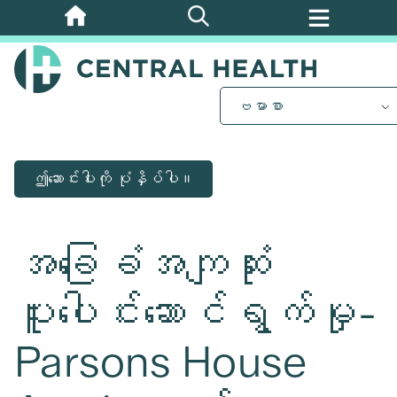
အဓိက
အကြောင်းအရာ
သို့
ကျော်သွား
ဗမာစာ
ပါ။
ဤဆောင်းပါးကို ပုံနှိပ်ပါ။
အခြေခံအကျဆုံး
ပူးပေါင်းဆောင်ရွက်မှု-
Parsons House