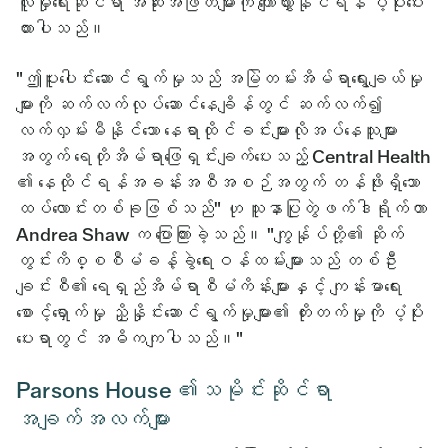
လူမှုရေးဆိုင်ရာ အဆုံးအဖြတ်များကို ကျော်လွှားနိုင်ရန် ပံ့ပိုးပေး
ထားပါသည်။
"ဤပူးပေါင်းဆောင်ရွက်မှုသည် အမြဲတမ်းအိမ်ရာရွေးချယ်မှု
များကို ဆက်လက်လုပ်ဆောင်နေချိန်တွင် ဆက်လက်၍
လက်လှမ်းမီနိုင်သော နေရာထိုင်ခင်းများလိုအပ်နေသူများ
အတွက် ရေတိုအိမ်ရာဖြေရှင်းချက်ပေးသည့် Central Health
၏ နေထိုင်ရန်အခန်းအစီအစဉ်အတွက် တန်ဖိုးရှိသော
ထပ်လောင်းတစ်ခုဖြစ်သည်" ဟု သူနာပြုတွဲဖက်ဒါရိုက်တာ
Andrea Shaw က ပြောကြားခဲ့သည်။ "ကျွန်ုပ်တို့၏ ဆိုက်
တွင်းကိစ္စစီမံခန့်ခွဲရေးဝန်ထမ်းများသည် တစ်ဦး
ချင်းစီ၏ ရေရှည်အိမ်ရာစီမံကိန်းများနှင့် ကျန်းမာရေး
စောင့်ရှောက်မှု ညှိနှိုင်းဆောင်ရွက်မှုများ၏ တိုးတက်မှုကို ပံ့ပိုး
ပေးရာတွင် အဓိကကျပါသည်။"
Parsons House ၏သမိုင်းဆိုင်ရာ
အချက်အလက်များ