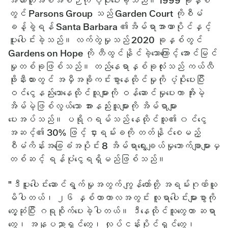
အလားတူအစီအစဉ်ကို ပံ့ပိုးပေးခဲ့သည်။ 1999 ခုနှစ်
တွင် Parsons Group သည် Garden Court ကိုစီမံ
ခန့်ခွဲရန် Santa Barbara ၏အိမ်ရာအာဏာပိုင်နှင့်
ပူးပေါင်းခဲ့သည်။ လက်တွဲမှုသည် 2020 ခုနှစ်တွင်
Gardens on Hope ကို တီထွင်နိုင်ခဲ့သောကြောင့် အောင်မြင်
မှုတစ်ခုဖြစ်သည်။ တည်နေရာနှစ်ခုလုံးသည် ကယ်လီ
ဖိုးနီးယားတွင် အမှီအခိုကင်းစွာနေထိုင်မှုကို ပံ့ပိုးပေးပြီး
ဝင်ငွေနည်းသောနေထိုင်သူများကို ဝန်ဆောင်မှုပေးကာ အိုးမဲ့
အိမ်မဲ့ဖြစ်လွယ်သော အားနည်းသူများကို အိမ်ရာများ
ပေးအပ်သည်။ ပရိုဂရမ်သည် နေထိုင်သူ၏ ၀င်ငွေ
အဆင့်၏ 30% ဖြင့် ငှားရမ်းခကို တတ်နိုင်စေမည့်
စီမံကိန်းအခြေခံအပိုင်း 8 အိမ်ရာရွေးချယ်မှုဘောက်ချာများမှ
တစ်ဆင့် ရန်ပုံငွေရရှိမည်ဖြစ်သည်။
"ဒီပူးပေါင်းဆောင်ရွက်မှုအတွက် ကျွန်တော်တို့ အရမ်းဂုဏ်ယူ
မိပါတယ်၊ ၂၆ နှစ်တာကာလအတွင်း လူရာပေါင်းများစွာကို
တွေ့ဆုံပြီး ဂရုစိုက်ပေးခဲ့ပါတယ်။ ဒီနေထိုင်သူတွေဟာ ဆရာ
တွေ၊ အနုပညာရှင်တွေ၊ လုပ်ငန်းပိုင်ရှင်တွေ၊