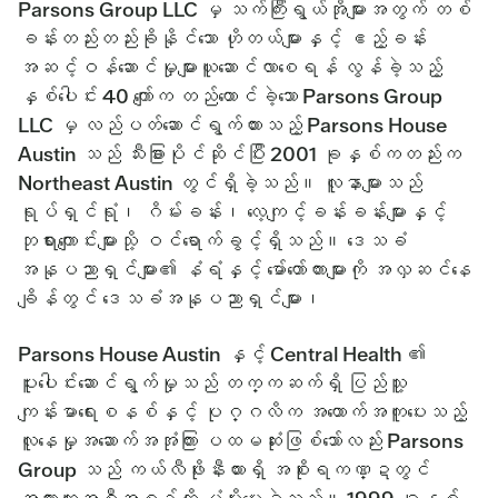
Parsons Group LLC မှ သက်ကြီးရွယ်အိုများအတွက် တစ်
ခန်းတည်းတည်းခိုနိုင်သော ဟိုတယ်များနှင့် ဧည့်ခန်း
အဆင့်ဝန်ဆောင်မှုများယူဆောင်လာစေရန် လွန်ခဲ့သည့်
နှစ်ပေါင်း 40 ကျော်က တည်ထောင်ခဲ့သော Parsons Group
LLC မှ လည်ပတ်ဆောင်ရွက်ထားသည့် Parsons House
Austin သည် သီးခြားပိုင်ဆိုင်ပြီး 2001 ခုနှစ်ကတည်းက
Northeast Austin တွင်ရှိခဲ့သည်။ လူနာများသည်
ရုပ်ရှင်ရုံ၊ ဂိမ်းခန်း၊ လေ့ကျင့်ခန်းခန်းများနှင့်
ဘုရားကျောင်းများသို့ ဝင်ရောက်ခွင့်ရှိသည်။ ဒေသခံ
အနုပညာရှင်များ၏ နံရံနှင့် မော်တော်ကားများကို အလှဆင်နေ
ချိန်တွင် ဒေသခံအနုပညာရှင်များ၊
Parsons House Austin နှင့် Central Health ၏
ပူးပေါင်းဆောင်ရွက်မှုသည် တက္ကဆက်ရှိ ပြည်သူ့
ကျန်းမာရေးစနစ်နှင့် ပုဂ္ဂလိက အထောက်အကူပေးသည့်
လူနေမှုအဆောက်အအုံကြား ပထမဆုံးဖြစ်သော်လည်း Parsons
Group သည် ကယ်လီဖိုးနီးယားရှိ အစိုးရကဏ္ဍတွင်