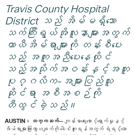
Travis County Hospital
District သည် အိမ်မရှိသော
သက်ကြီးရွယ်အိုလူနာများအတွက်
ယာယီအိမ်ရာများကို တန်းစီပေး
သည့် အကူအညီပေးနေထိုင်
သည့်အသိုက်အဝန်းနှင့်အတူ
ပုဂ္ဂလိက-အများပြည်သူ
ဆိုင်ရာ အစီအစဉ်ကို
တီထွင်ခဲ့သည်။
AUSTIN၊ တက္ကဆက်
— ကျန်းမာရေးစောင့်ရှောက်မှုနှင့်
အိမ်ရာများကြားကွာဟချက်ကို ပေါင်းကူးရန်အတွက် ရဲရင့်သော