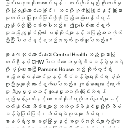
ခြင်းမေတ္တာကို ပေးဆောင်ရန်၊ တစ်ကိုယ်ရည် တိုးတက်မှု
ကို ပြုစုပျိုးထောင်ပေးခြင်း၊ ဘဝကို ဂုဏ်ပြုခြင်းနှင့် ခြားနား
မှုတစ်ခု ပြုလုပ်ခြင်းတို့ကို ဖြည့်ဆည်းပေးနိုင်ရန်
ကျွန်ုပ်တို့ ကြိုးပမ်းထားပါသည်။ ဤပူးပေါင်းဆောင်ရွက်
မှုသည် ကျွန်ုပ်တို့၏ ပန်းတိုင်များနှင့် အပြည့်အဝ ကိုက်
ညီပြီး ပါဝင်ခွင့်ရသည့်အတွက် ဂုဏ်ယူပါသည်။"
ခုနက လုပ်ဆောင်နေသော Central Health သည် သူနာပြု
တစ်ဦးနှင့် CHW ပါ၀င်သော အမှုတွဲစီမံခန့်ခွဲမှုအဖွဲ့
ကို ပံ့ပိုးပေးထားပြီး Parsons House သည် ဆိုက်တွင်းရှိ
ဧည့်ခန်းဝန်ဆောင်မှုနှင့် စီမံခန့်ခွဲရေးဆိုင်ရာ ပံ့ပိုး
ကူညီမှုများကို ဆောင်ရွက်ပေးပါသည်။ ကျန်းမာရေးစောင့်ရှောက်
မှု ညီမျှမှုမှတဆင့် လူနေမှုဘ၀ကို ပြောင်းလဲရန်
ရည်မှန်းချက်နှင့် ဆေးဘက်ဆိုင်ရာလိုအပ်ချက်များနှင့်
တတ်နိုင်သော အိမ်ရာများသို့ လက်လှမ်းမီနိုင်မှုတို့ကို စီမံ
ခန့်ခွဲခြင်းဖြင့်၊ အိမ်ရာမဲ့လူနာများ အိမ်ရာ၊
စားနပ်ရိက္ခာ မလုံခြုံမှုနှင့် အလုပ်အကိုင်များကဲ့သို့သော