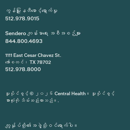
ကွန်မြူနတီစောင့်ရှောက်မှု
512.978.9015
Sendero ကျန်းမာရေး အစီအစဉ်များ
844.800.4693
1111 East Cesar Chavez St.
အော်စတင်၊ TX 78702
512.978.8000
မူပိုင်ခွင့် © ၂၀၂၆ Central Health။ မူပိုင်ခွင့်
အားလုံးကို သိမ်းဆည်းထားသည်။.
ကျွန်ုပ်တို့၏အဖွဲ့သို့ဝင်ရောက်ပါ။