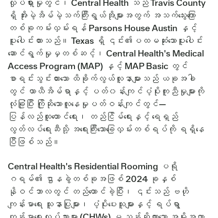
လှုပ်ရှားမှုတွင်၊ Central Health သည် Travis County
ရှိ အိုးမဲ့အိမ်မဲ့သက်ကြီးရွယ်အိုများအတွက် အသက်သွေးကြော
တစ်ခုကမ်းလှမ်းရန် Parsons House Austin နှင့်
ပူးပေါင်းထားသည်။ Texas ရှိ ၎င်း၏ပထမဆုံးသောပူးပေါင်း
ဆောင်ရွက်မှုမှတစ်ဆင့်၊ Central Health's Medical
Access Program (MAP) နှင့် MAP Basic တွင်
စာရင်းသွင်းထားသော ထိခိုက်လွယ်လူနာများသည် ယခုအခါ
တွင် ယာယီအိမ်ရာနှင့် ပတ်၀န်းကျင်ပံ့ပိုးကူညီမှုများကို
လုံခြုံပြီး ကြိုဆိုသောလူနေမှုပတ်ဝန်းကျင်တွင်—
ပြန်လည်ထူထောင်ရေး၊ တည်ငြိမ်ရေးနှင့် ရေရှည်
လွတ်လပ်ရေးဆီသို့ အရေးကြီးသောခြေလှမ်းတစ်ရပ်ကို ရရှိနေ
ပြီဖြစ်သည်။
Central Health's Residential Rooming ပရို
ဂရမ်၏ ဌာနခွဲတစ်ခုအဖြစ် 2024 ခုနှစ်
နိုဝင်ဘာလတွင် တည်ထောင်ခဲ့ပြီး၊ ၎င်းသည် ဗဟို
ကျန်းမာရေး သူနာပြုများ၊ ပံ့ပိုးပေးသူများနှင့် ရပ်ရွာ
ကျန်းမာရေးလုပ်သားများ (CHWs) မှ ညွှန်းဆိုထားသော အမိုးအကာ