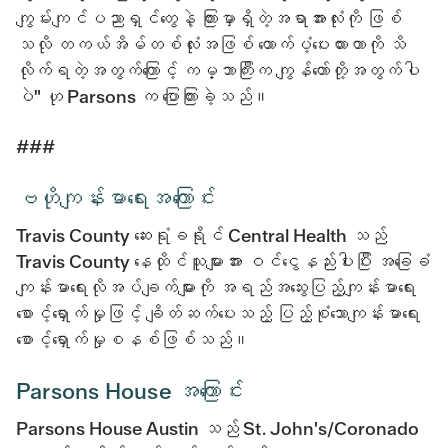
ကျွမ်းကျင်ပညာရှင်တွေနဲ့ ကြားမှာရှိတဲ့အရာအားလုံးကို ဖြစ်
သလို တကယ်အိမ်တစ်လုံးအဖြစ် ထောက်ပံ့ပေးထားတာကို သိ
လိုက်ရတဲ့အတွက်ကြောင့် ကမ္ဘာကြီးက ကျွန်တော်တို့အတွက်ပါ
ပဲ" ဟု Parsons က ပြောကြားခဲ့သည်။
###
ဗဟိုကျန်းမာရေးအကြောင်း
Travis County ဆေးရုံခရိုင် Central Health သည်
Travis County နေထိုင်သူများအား ဝင်ငွေနည်းပါးပြီး အခြေခံ
ကျန်းမာရေးလိုအပ်ချက်များကို အရည်အသွေးပြည့်ကျန်းမာရေး
စောင့်ရှောက်မှုဖြင့် ချိတ်ဆက်ပေးသည့် ပြည့်စုံသောကျန်းမာရေး
စောင့်ရှောက်မှုစနစ်ဖြစ်သည်။
Parsons House အကြောင်း
Parsons House Austin သည် St. John's/Coronado