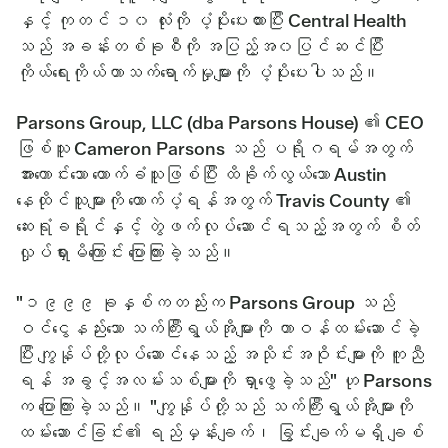
နှင့် ကုတင် ၁၀ လုံးကို ပံ့ပိုးပေးထားပြီး Central Health
သည် အခန်းတစ်ခုစီကို အပြည့်အ၀ပြင်ဆင်ပြီး
ကိုယ်ရေးကိုယ်တာသက်ရောက်မှုများကို ပံ့ပိုးပေးပါသည်။
Parsons Group, LLC (dba Parsons House) ၏ CEO
ဖြစ်သူ Cameron Parsons သည် ပရိုဂရမ်အတွက်
အားကောင်းသော ထောက်ခံသူဖြစ်ပြီး ထိခိုက်လွယ်သော Austin
နေထိုင်သူများကို ထောက်ပံ့ရန်အတွက် Travis County ၏
ဆေးရုံခရိုင်နှင့် တွဲဖက်လုပ်ဆောင်ရသည့်အတွက် စိတ်
လှုပ်ရှားမိကြောင်း ပြောကြားခဲ့သည်။
"၁၉၉၉ ခုနှစ်ကတည်းက Parsons Group သည်
ဝင်ငွေနည်းသော သက်ကြီးရွယ်အိုများကို တာဝန်ထမ်းဆောင်ခဲ့
ပြီး ကျွန်ုပ်တို့လုပ်ဆောင်နေသည့် အသိုင်းအဝိုင်းများကို ကူညီ
ရန် အခွင့်အလမ်းသစ်များကို ရှာဖွေခဲ့သည်" ဟု Parsons
က ပြောကြားခဲ့သည်။ "ကျွန်ုပ်တို့သည် သက်ကြီးရွယ်အိုများကို
ထမ်းဆောင်ခြင်း၏ ရည်မှန်းချက်၊ ခြွင်းချက်မရှိ ချစ်