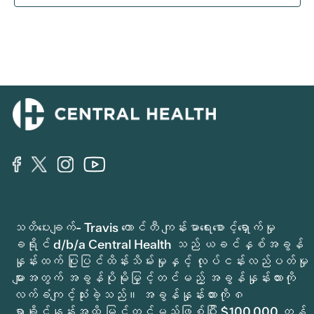
သတိပေးချက်- Travis ကောင်တီ ကျန်းမာရေးစောင့်ရှောက်မှု
ခရိုင် d/b/a Central Health သည် ယခင်နှစ်အခွန်
နှုန်းထက် ပြုပြင်ထိန်းသိမ်းမှုနှင့် လုပ်ငန်းလည်ပတ်မှု
များအတွက် အခွန်ပိုမိုမြှင့်တင်မည့် အခွန်နှုန်းထားကို
လက်ခံကျင့်သုံးခဲ့သည်။ အခွန်နှုန်းထားကို ၈
ရာခိုင်နှုန်းအထိ မြှင့်တင်မည်ဖြစ်ပြီး $100,000 တန်