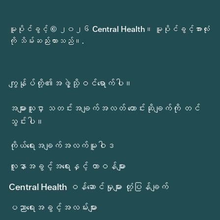
မူပိုင်ခွင့် © ၂၀၂၆ Central Health။ မူပိုင်ခွင့်အားလုံး
ကို သိမ်းဆည်းထားသည်။.
ကျွန်ုပ်တို့၏အဖွဲ့သို့ဝင်ရောက်ပါ။
အများသူငှာ သတင်းအချက်အလတ် တောင်းဆိုချက်ကို တင်
သွင်းပါ။
ကိုယ်ရေးအချက်အလက်မူဝါဒ
လူနာအခွင့်အရေးနှင့် တာဝန်များ
Central Health ဝန်ဆောင်မှုများ တုံ့ပြန်ချက်
ပညာရေးအခွင့်အလမ်းများ