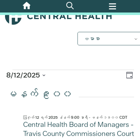
အဓိက
အကြောင်းအရာ
ဩဂုတ်
သို့
ကျော်သွား
ပါ။
12,
ဗမာစာ
2025
အတွက်
ပွဲ
8/12/2025
Vi
နေ့
Vi
ရက်စွဲ
အဲ့
မနက် ၉း၀၀
Nav
ကို
Nav
ရွေး
ပါ။
ဒါနဲ့
ဩဂုတ် 12 ရက် 2025 နံနက် 9:00 နာရီ
-
မနက် ၁၁း၀၀
CDT
Central Health Board of Managers -
Travis County Commissioners Court