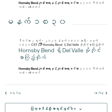
Hornsby Bend ကျန်းမာရေးနှင့် ကျန်းမာရေးစင်တာ
၃၇၀၀ ဂီလ်ဘတ်
လမ်း၊ အော်စတင်
မနက် ၁၀း၃၀
ဒီဇင်ဘာ ၂ ရက်၊ ၂၀၂၅ နံနက် ၁၀း၃၀ နာရီ
-
မနက်
၁၁း၃၀
CST
Hornsby Bend ရှိ Del Valle မိုဘိုင်းစာကြည့်တိုက်
Hornsby Bend ရှိ Del Valle မိုဘိုင်း
စာကြည့်တိုက်
Hornsby Bend ကျန်းမာရေးနှင့် ကျန်းမာရေးစင်တာ
၃၇၀၀ ဂီလ်ဘတ်
လမ်း၊ အော်စတင်
အရင်နေ့
နောက်နေ့
ပြက္ခဒိန်သို့ စာရင်းသွင်းပါ။