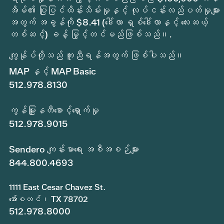
အိမ်၏ ပြုပြင်ထိန်းသိမ်းမှုနှင့် လုပ်ငန်းလည်ပတ်မှုများ
အတွက် အခွန်ကို $8.41 (ဒေါ်လာ ရှစ်ဒေါ်လာနှင့် လေးဆယ့်
တစ်ဆင့်) ခန့် မြှင့်တင်မည်ဖြစ်သည်။.
ကျွန်ုပ်တို့သည် ကူညီရန်အတွက် ဖြစ်ပါသည်။
MAP နှင့် MAP Basic
512.978.8130
ကွန်မြူနတီစောင့်ရှောက်မှု
512.978.9015
Sendero ကျန်းမာရေး အစီအစဉ်များ
844.800.4693
1111 East Cesar Chavez St.
အော်စတင်၊ TX 78702
512.978.8000