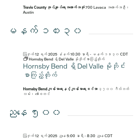
Travis County အုပ်ချုပ်ရေးအဆောက်အအုံ
700 Lavaca အဆောက်အဦး၊
Austin
မနက် ၁၀း၃၀
ဩဂုတ် 12 ရက် 2025 နံနက် 10:30 နာရီ
-
မနက် ၁၁း၃၀
CDT
Hornsby Bend ရှိ Del Valle မိုဘိုင်းစာကြည့်တိုက်
Hornsby Bend ရှိ Del Valle မိုဘိုင်း
စာကြည့်တိုက်
Hornsby Bend ကျန်းမာရေးနှင့် ကျန်းမာရေးစင်တာ
၃၇၀၀ ဂီလ်ဘတ်
လမ်း၊ အော်စတင်
ညနေ ၅း၀၀
ဩဂုတ် 12 ရက် 2025 ညနေ 5:00 နာရီ
-
8:30 ညနေ
CDT