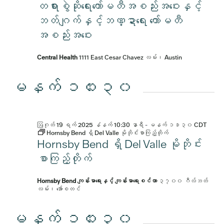
တရားစွဲဆိုရေးကော်မတီအစည်းအဝေးနှင့်
ဘတ်ဂျက်နှင့်ဘဏ္ဍာရေး ကော်မတီ
အစည်းအဝေး
Central Health
1111 East Cesar Chavez လမ်း၊ Austin
မနက် ၁၀း၃၀
ဩဂုတ် 19 ရက် 2025 နံနက် 10:30 နာရီ
-
မနက် ၁၁း၃၀
CDT
Hornsby Bend ရှိ Del Valle မိုဘိုင်းစာကြည့်တိုက်
Hornsby Bend ရှိ Del Valle မိုဘိုင်း
စာကြည့်တိုက်
Hornsby Bend ကျန်းမာရေးနှင့် ကျန်းမာရေးစင်တာ
၃၇၀၀ ဂီလ်ဘတ်
လမ်း၊ အော်စတင်
မနက် ၁၀း၃၀