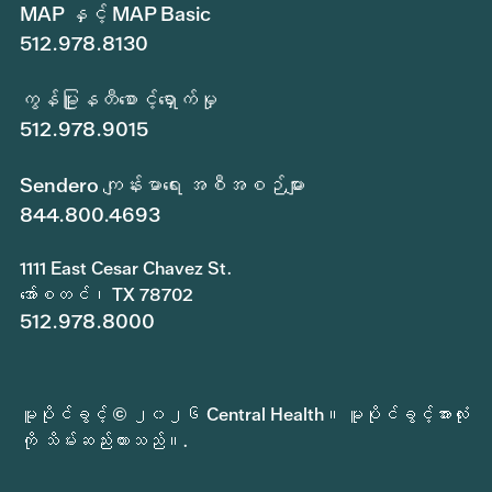
MAP နှင့် MAP Basic
512.978.8130
ကွန်မြူနတီစောင့်ရှောက်မှု
512.978.9015
Sendero ကျန်းမာရေး အစီအစဉ်များ
844.800.4693
1111 East Cesar Chavez St.
အော်စတင်၊ TX 78702
512.978.8000
မူပိုင်ခွင့် © ၂၀၂၆ Central Health။ မူပိုင်ခွင့်အားလုံး
ကို သိမ်းဆည်းထားသည်။.