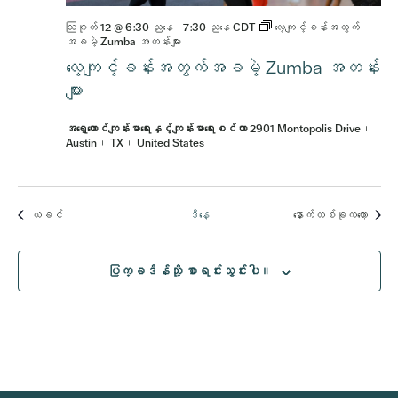
ဩဂုတ် 12 @ 6:30 ညနေ
-
7:30 ညနေ
CDT
လေ့ကျင့်ခန်းအတွက်
အခမဲ့ Zumba အတန်းများ
လေ့ကျင့်ခန်းအတွက်အခမဲ့ Zumba အတန်း
များ
အရှေ့တောင်ကျန်းမာရေးနှင့်ကျန်းမာရေးစင်တာ
2901 Montopolis Drive၊
Austin၊ TX၊ United States
အဲ့ဒါနဲ့
အဲ့ဒါနဲ
ယခင်
ဒီနေ့
နောက်တစ်ခုကတော့
ပြက္ခဒိန်သို့ စာရင်းသွင်းပါ။