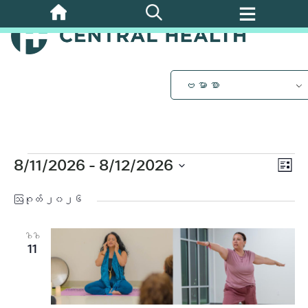
အဓိက
အကြောင်းအရာ
သို့
ကျော်သွား
ပါ။
ဗမာစာ
အဲ့
ဒါနဲ့
ပွဲ
8/11/2026
 - 
8/12/2026
Vi
စာရင်
Vi
ရက်စွဲ
Nav
ကို
ဩဂုတ် ၂၀၂၆
Nav
ရွေး
ပါ။
ဂါဂါ
11