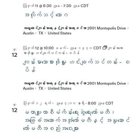
ဩဂုတ် 11 @ 6:30 ညနေ
-
7:30 ညနေ
CDT
အလိုက်သင့် ယောဂ
အရှေ့တောင်ကျန်းမာရေးနှင့်ကျန်းမာရေးစင်တာ
2901 Montopolis Drive၊
Austin၊ TX၊ United States
ဩဂုတ် 12 @ 10:00 မနက်
-
ညနေ ၁၂း၃၀
CDT
ကျန်းမာသော
ဟူး
စားဖိုမှူး ဟင်းချက်သင်တန်း - စပိန်
12
ကျန်းမာသောစားဖိုမှူး ဟင်းချက်သင်တန်း - စ
ပိန်
အရှေ့တောင်ကျန်းမာရေးနှင့်ကျန်းမာရေးစင်တာ
2901 Montopolis Drive၊
Austin၊ TX၊ United States
သြဂုတ် ၁၂ ရက်၊ ညနေ ၄:၀၀ နာရီ
-
8:00 ညနေ
CDT
ဟူး
12
မဟာဗျူဟာစီမံကိန်းရေးဆွဲရေးကော်မတီ၊
အခြေခံအဆောက်အအုံကော်မတီနှင့် အမှုဆောင်
ကော်မတီအစည်းအဝေးများ