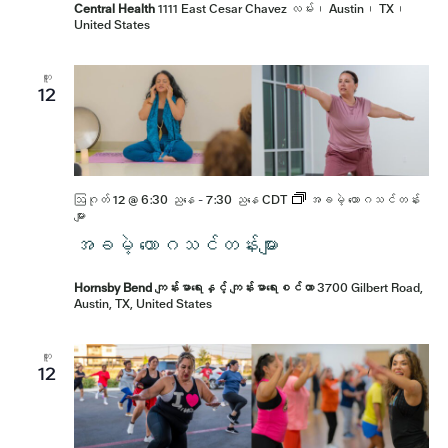
Central Health
1111 East Cesar Chavez လမ်း၊ Austin၊ TX၊
United States
ဟူး
12
ဩဂုတ် 12 @ 6:30 ညနေ
-
7:30 ညနေ
CDT
အခမဲ့ ယောဂသင်တန်း
များ
အခမဲ့ ယောဂသင်တန်းများ
Hornsby Bend ကျန်းမာရေးနှင့် ကျန်းမာရေးစင်တာ
3700 Gilbert Road,
Austin, TX, United States
ဟူး
12