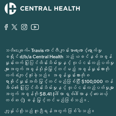
သတိပေးချက်- Travis ကောင်တီ ကျန်းမာရေးစောင့်ရှောက်မှု
ခရိုင် d/b/a Central Health သည် ယခင်နှစ်အခွန်
နှုန်းထက် ပြုပြင်ထိန်းသိမ်းမှုနှင့် လုပ်ငန်းလည်ပတ်မှု
များအတွက် အခွန်ပိုမိုမြှင့်တင်မည့် အခွန်နှုန်းထားကို
လက်ခံကျင့်သုံးခဲ့သည်။ အခွန်နှုန်းထားကို ၈
ရာခိုင်နှုန်းအထိ မြှင့်တင်မည်ဖြစ်ပြီး $100,000 တန်
အိမ်၏ ပြုပြင်ထိန်းသိမ်းမှုနှင့် လုပ်ငန်းလည်ပတ်မှုများ
အတွက် အခွန်ကို $8.41 (ဒေါ်လာ ရှစ်ဒေါ်လာနှင့် လေးဆယ့်
တစ်ဆင့်) ခန့် မြှင့်တင်မည်ဖြစ်သည်။.
ကျွန်ုပ်တို့သည် ကူညီရန်အတွက် ဖြစ်ပါသည်။