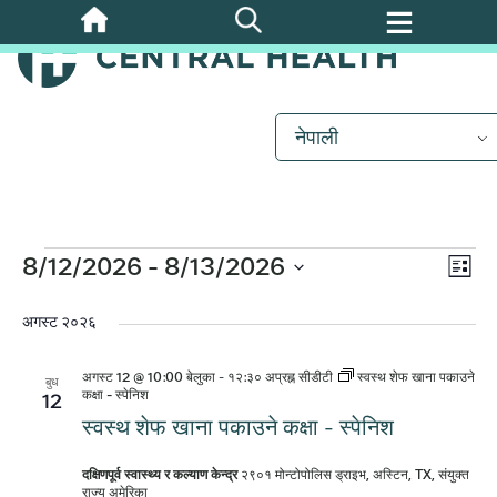
मुख्य
सामग्रीमा
जानुहोस्
नेपाली
घटनाहरू
कार्
8/12/2026
 - 
8/13/2026
दृश्
सूची
दृश्य
मिति
नेभ
चयन
अगस्ट २०२६
नेभि
गर्नुहोस्।
अगस्ट 12 @ 10:00 बेलुका
-
१२:३० अप्रह्न
सीडीटी
स्वस्थ शेफ खाना पकाउने
बुध
कक्षा - स्पेनिश
12
स्वस्थ शेफ खाना पकाउने कक्षा - स्पेनिश
दक्षिणपूर्व स्वास्थ्य र कल्याण केन्द्र
२९०१ मोन्टोपोलिस ड्राइभ, अस्टिन, TX, संयुक्त
राज्य अमेरिका