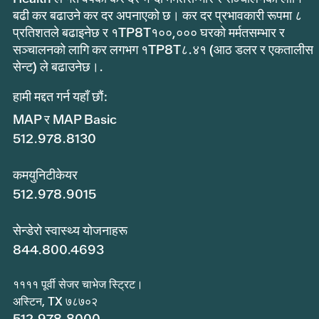
बढी कर बढाउने कर दर अपनाएको छ। कर दर प्रभावकारी रूपमा ८
प्रतिशतले बढाइनेछ र १TP8T१००,००० घरको मर्मतसम्भार र
सञ्चालनको लागि कर लगभग १TP8T८.४१ (आठ डलर र एकतालीस
सेन्ट) ले बढाउनेछ।.
हामी मद्दत गर्न यहाँ छौं:
MAP र MAP Basic
512.978.8130
कमयुनिटीकेयर
512.978.9015
सेन्डेरो स्वास्थ्य योजनाहरू
844.800.4693
११११ पूर्वी सेजर चाभेज स्ट्रिट।
अस्टिन, TX ७८७०२
512.978.8000