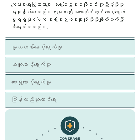
ကျန်းမာရေးပြဿနာများ အရေးပေါ်ဖြစ်မတိုင်မီ ကူညီပံ့ပိုးမှု
ရယူနိုင်စေသည်။ လူများသည် အစောပိုင်းတွင် စောင့်ရှောက်
မှုရရှိနိုင်ပါက ခရီးစဉ်တစ်ခုလုံး ပိုမိုချိတ်ဆက်ပြီး
ထိရောက်လာသည်။.
မူလတန်းစောင့်ရှောက်မှု
အထူးစောင့်ရှောက်မှု
ဆေးရုံစောင့်ရှောက်မှု
ပြန်လည်ထူထောင်ရေး