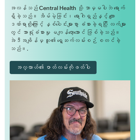
အလန်သည် Central Health သို့ ဘာမှမပါဘဲ ရောက်
ရှိခဲ့သည်။ အိမ်မဲ့ခြင်း၊ ရောဂါရှည်နှင့် ကျော
ဒဏ်ရာတို့ကြောင့် နှစ်ပေါင်းများစွာ ခံစားခဲ့ရပြီး လက်များ
တွင် အာရုံခံစားမှု မကျန်တော့အောင် ဖြစ်ခဲ့သည်။
အဲဒီအချိန်မှ သူ၏ ရှေ့ဆက်လမ်းစဉ် စတင်ခဲ့
သည်။.
အလ္လာဟ်၏ ဇာတ်လမ်းကိုဖတ်ပါ