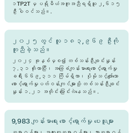
၁TP2T မှ ပရိုမီယံအကူအညီရရှိသူ ၂,၆၁၅
ဦး ပါဝင်သည်။.
၂၀၂၅ တွင် လူ ၁၈၃,၉၆၉ ဦးကို
ကူညီခဲ့သည်။
၂၀၂၄ ခုနှစ်မှစ၍ တစ်သန်းဦးချင်းနှုန်း
၇.၃၁ တိုးလာပြီး၊ အခြေခံကျန်းမာရေးစောင့်ရှောက်မှု
ခရီး ၆၆၉,၃၁၁ ကြိမ်ရှိကာ၊ ပိုမိုသင့်လျော်သော
စောင့်ရှောက်မှုပတ်ဝန်းကျင်များသို့ တစ်သန်းဦးချင်း
နှုန်း ၁.၂၁ အတိုင်း ပြောင်းလဲနေသည်။.
9,983 ကျန်းမာရေး စောင့်ရှောက်မှု ပေးသူများ
ဆရာဝန်များ၊ အထူးကုဆရာဝန်များ၊ သွားဆရာဝန်