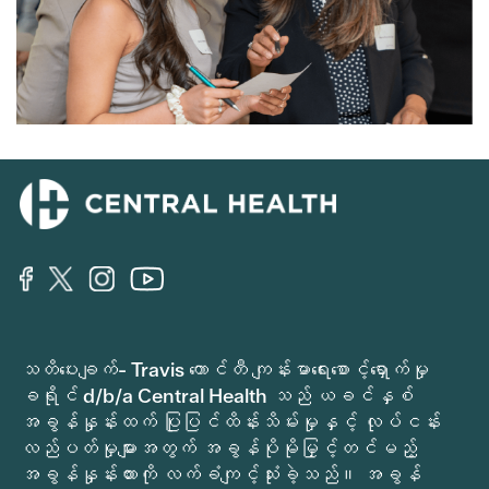
သတိပေးချက်- Travis ကောင်တီ ကျန်းမာရေးစောင့်ရှောက်မှု
ခရိုင် d/b/a Central Health သည် ယခင်နှစ်
အခွန်နှုန်းထက် ပြုပြင်ထိန်းသိမ်းမှုနှင့် လုပ်ငန်း
လည်ပတ်မှုများအတွက် အခွန်ပိုမိုမြှင့်တင်မည့်
အခွန်နှုန်းထားကို လက်ခံကျင့်သုံးခဲ့သည်။ အခွန်