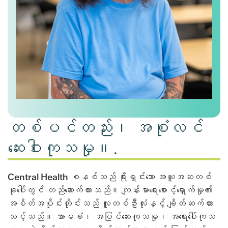
တစ်ပင်တည်း၊ အစုံလင်
ဆေးဝါးကုသမှု။.
Central Health စနစ်သည် ရိုးရှင်းသော အယူအဆတစ်
ခုပေါ်တွင် တည်ဆောက်ထားသည်။ ကျန်းမာရေးစောင့်ရှောက်မှု၏
အစိတ်အပိုင်းတိုင်းသည် လူတစ်ဦးလုံးနှင့် ချိတ်ဆက်ထား
သင့်သည်။ အာမခံ၊ အပြင်ဆေးကုသမှု၊ အရေးပေါ်ကုသ