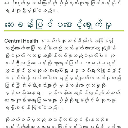
စောင့်ရှောက်မှု လမ်းကြောင်းကို ပိုမိုလွယ်ကူစွာ ဖြတ်သန်းနိုင်
ရန် ကူညီပံ့ပိုးပါသည်။.
ဆေးခန်းပြင်ပစောင့်ရှောက်မှု
Central Health စနစ်ကို လူတစ်ဦးလုံးကို အခြေခံ၍
တည်ဆောက်ထားပြီး တစ်ခါတည်း သတ်မှတ်ထားသော တွေ့ဆုံချိန်
သို့မဟုတ် ကုသမှုအချိန်တစ်ခုတည်းမဟုတ်ပါ။ လူ
တစ်ဦးသည် ဆေးခန်းသို့ သွားရောက်ခြင်း၊ အာမခံစာရင်း
သွင်းခြင်း သို့မဟုတ် အရေးပေါ်ဌာနမှ ဝင်ရောက်ခြင်းဖြင့်
စနစ်ထဲသို့ ဝင်လာပါက ရည်မှန်းချက်က တစ်ခုတည်း
ဖြစ်ပြီး အိမ်နီးချင်းများကို မှန်ကန်သော ကုသမှုကို
မှန်ကန်သောနေရာ၊ မှန်ကန်သောအချိန်တွင် ချိတ်ဆက်
ပေးကာ ကျန်းမာရေးပြဿနာများ ပိုမိုဆိုးရွားမတိုင်မီ ကုသမှု
ရရှိစေရန် ဖြစ်ပါသည်။.
ထိုဆက်စပ်မှုသည် အဆင့်တိုင်းတွင် ရှိနေသည်။
ကျွန်ုပ်တို့၏လူနာအများစု ဖြတ်သန်းခဲ့သော ခရီးကို စဉ်းစား