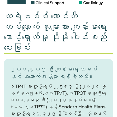
ထရဲဗစ်စ် ကောင်တီ
တစ်လျှောက် လူများအား ကျန်းမာရေး
စောင့်ရှောက်မှု ပိုမို ပေါင်းစည်း
ပေးခြင်း
၂၀၁,၄၀၅ ဦး ကျန်းမာရေး အာမခံ
နှင့် အထောက်အပံ့များ ရရှိခဲ့သည်။
၁TP4T မှာ လူဦးရေ ၆၂,၅၈၇ ဦး (၂၀၂၄ ခု
နှစ်မှစ၍ +၆.၄၁TP7T), ၁TP3T မှာ လူဦးရေ
၁၀၁,၄၈၉ ဦး (၂၀၂၃ ခုနှစ်မှစ၍
+၁၀.၅၁TP7T) နှင့် Sendero Health Plans
မှာ လူဦးရေ ၃၇,၃၂၉ ဦး ပါဝင်ပြီး၊ ထိုအနက်