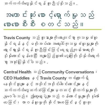
ဆက်လက်ထိတွေ့နိုင်ရန် ကူညီပံ့ပိုးသည်။.
အကောင်းဆုံး စောင့်ရှောက်မှုသည်
စောစောစီးစီး စတင်သည်။
Travis County သည် လူနာများကို စောလျင်စွာ ကုသမှုခံယူ
နိုင်ရန်နှင့် မလိုအပ်သော အရေးပေါ်ကုသမှုခံယူမှုများကို
ရှောင်ရှားနိုင်ရန် ကူညီခြင်းဖြင့် ရေရှည်ကျန်းမာရေးကို
ပိုမိုကောင်းမွန်စေပြီး အများပြည်သူ၏ ငွေကြေးကို ပိုမိုထိရောက်
စွာ အသုံးပြုနိုင်ပါသည်။.
Central Health သည် Community Conversations၊
CEO Huddles နှင့် Travis County တစ်လျှောက်ရှိ
နေထိုင်သူများနှင့် အသိုင်းအဝိုင်းခေါင်းဆောင်များနှင့်
ဆက်လက်ထိတွေ့ဆက်ဆံခြင်းများမှတဆင့် တိုးတက်မှုများကို
မျှဝေပါသည်။ ဤဆွေးနွေးပွဲများသည် ဝန်ဆောင်မှုများကို ပုံဖော်
ပေးခြင်း၊ တာဝန်ယူမှုကို ခိုင်မာစေခြင်းနှင့် လူထု