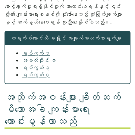
စောင့်ရှောက်မှုရရှိနိုင်မှုကို အားကောင်းစေရန်နှင့် ၎င်း
တို့၏ ကျန်းမာရေးစနစ်ကို ပုံဖော်နေသည့် ဆုံးဖြတ်ချက်များ
နှင့် ဆက်နွယ်နေစေရန် ကူညီပေးနိုင်ပါသည်။.
ထရက်စ်ကောင်တီ ခရိုင် အချက်အလက်စာရွက်များ
ရပ်ကွက် ၁
အမတ်ပိုင်း ၐ
ရပ်ကွက် ၃
ရပ်ကွက် ၄
အသိုက်အဝန်းများ ချိတ်ဆက်
မိသောအခါ ကျန်းမာရေး
ကောင်းမွန်လာသည်