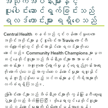
အသိုက်အဝန်းများနှင့်
ပူးပေါင်းဆောင်ရွက်ခြင်းသည်
ရလဒ်ကောင်းများ ရရှိစေသည်
Central Health စနစ်သည် ၎င်းဝန်ဆောင်မှုပေးသော
အသိုင်းအဝိုင်းများနှင့် ပူးပေါင်းကာ Travis ကောင်တီ
တစ်လျှောက်လုံးတွင် တိုင်းတာနိုင်သော ရလဒ်များကို ပေး
ဆောင်သည်။ Community Health Champions များမှတ
ဆင့် နေထိုင်သူများသည် အိမ်နီးချင်းများအား အာမခံ၊
ဆေးခန်းများ၊ အထူးကုစောင့်ရှောက်မှုနှင့် ရေရှည်ကျန်းမာရေး
ကို ထောက်ပံ့ပေးသည့် ကာကွယ်ဆေးဝန်ဆောင်မှုများ ရယူနိုင်
ရန် ကူညီပံ့ပိုးပေးမည့် သင်တန်းများနှင့် ကိရိယာများကို
လက်ခံရရှိကြသည်။.
ဤခေါင်းဆောင်များသည် အိမ်နီးချင်းများကို ကွန်မြူနတီ ဆွေးနွေး
ပွဲများသို့လည်း ဖိတ်ကြားကြပြီး၊ ထိုနေရာတွင် နေထိုင်သူများ
သည် ဝန်ဆောင်မှုများကို ပိုမိုကောင်းမွန်လာစေရန်၊