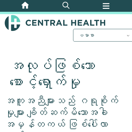
အဓိက
အကြောင်းအရာ
သို့
ကျော်သွား
ဗမာစာ
ပါ။
အလုပ်ဖြစ်သော
စောင့်ရှောက်မှု
အကူအညီများသည် ဂရုစိုက်
မှုများ ချိတ်ဆက်မိသောအခါ
အမှန်တကယ် ဖြစ်ပေါ်လာ