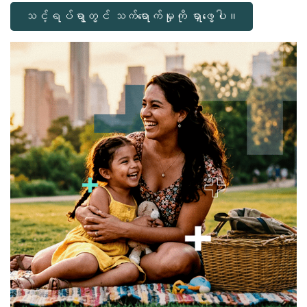
သင့်ရပ်ရွာတွင် သက်ရောက်မှုကို ရှာဖွေပါ။