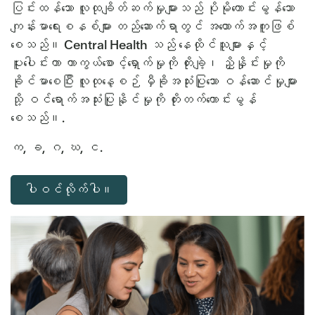
ပြင်းထန်သော လူထုချိတ်ဆက်မှုများသည် ပိုမိုကောင်းမွန်သော
ကျန်းမာရေးစနစ်များ တည်ဆောက်ရာတွင် အထောက်အကူဖြစ်
စေသည်။ Central Health သည် နေထိုင်သူများနှင့်
ပူးပေါင်းကာ ကာကွယ်စောင့်ရှောက်မှုကို တိုးချဲ့၊ ညှိနှိုင်းမှုကို
ခိုင်မာစေပြီး လူထုနေ့စဉ် မှီခိုအသုံးပြုသော ဝန်ဆောင်မှုများ
သို့ ဝင်ရောက်အသုံးပြုနိုင်မှုကို တိုးတက်ကောင်းမွန်
စေသည်။.
က, ခ, ဂ, ဃ, င.
ပါဝင်လိုက်ပါ။