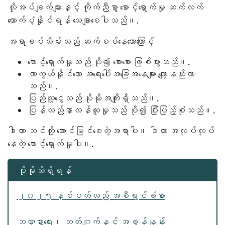
လိုအပ်ချက်များနှင့် ကိုက်ညီစွာ စောင့်ရှောက်မှု ဆက်လက်
ထောက်ပံ့နိုင်ရန် သေချာစေပါသည်။.
အရာခပ်သိမ်းသည် ဆက်စပ်နေသောကြောင့်
စောင့်ရှောက်မှုသည် ပို၍ စောစော ဖြစ်ပွားသည်။.
ကာကွယ်နိုင်သော အရေးပေါ်အခြေအနေများ လျော့နည်းလာ
သည်။.
ပြည်သူ့ငွေသည် ပိုမိုအကျိုးရှိသည်။.
ပြန်လည်နာလန်ထူမှုသည် ပို၍ ပြီးပြည့်စုံသည်။.
ဒါဟာ သင်တို့ အောင်မြင်စေတဲ့အရာပါ။ ဒါဟာ အလုပ်လုပ်
နေတဲ့ စောင့်ရှောက်မှုပါ။.
ပိုမိုသိရှိရန်
၂၀၂၅ နှစ်ပတ်လည် အစီရင်ခံစာ
ဘဏ္ဍာရေး၊ ဘတ်ဂျက်နှင့် အခွန်နှုန်း