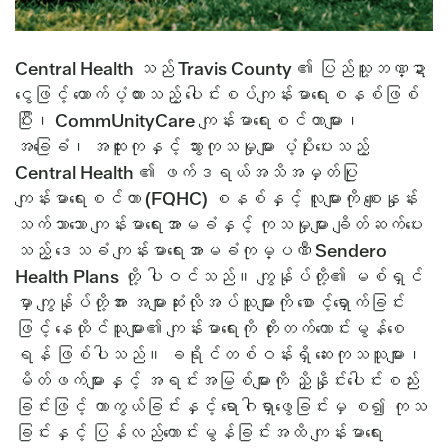
Central Health သည် Travis County ၏ ပြည်သူ့ဘဏ္ဍာ
ငွေဖြင့် ထောက်ပံ့ထားသည့် ပေါင်းစပ်ကျန်းမာရေးစနစ်ဖြစ်
ပြီး၊ CommUnityCare ကျန်းမာရေးစင်တာများ၊
အခြေခံ၊ အထူးကုနှင့် သွားကုသမှုများ ပံ့ပိုးပေးသည့်
Central Health ၏ ဖက်ဒရယ်အသိအမှတ်ပြု
ကျန်းမာရေးစင်တာ (FQHC) စနစ်နှင့် လူများကို စျေးနှုန်း
သက်သာသော ကျန်းမာရေးအာမခံနှင့် ကုသမှုများ ချိတ်ဆက်ပေး
သည့် ဒေသခံ ကျန်းမာရေးအာမခံကုမ္ပဏီ Sendero
Health Plans တို့ ပါဝင်သည်။ ကျွန်ုပ်တို့၏ မစ်ရှင်
မှာ ကျွန်ုပ်တို့အား အများဆုံးလိုအပ်သူများကို စောင့်ရှောက်ခြင်း
ဖြင့် နေထိုင်သူများ၏ ကျန်းမာရေးကို တိုးတက်ကောင်းမွန်စေ
ရန် ဖြစ်ပါသည်။ ခရိုင်တစ်ဝန်းရှိ ဆေးကုသသူများ၊
မိတ်ဖက်များနှင့် အရင်းအမြစ်များကို ညှိနှိုင်းပေါင်းစည်း
ခြင်းဖြင့် ကာကွယ်ခြင်းနှင့် ရောဂါရှာဖွေခြင်းမှ စ၍ ကုသ
ခြင်းနှင့် ပြန်လည်ကောင်းမွန်ခြင်းအထိ ကျန်းမာရေး