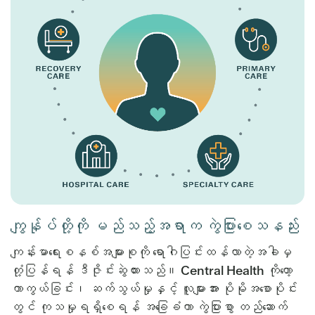
ကျွန်ုပ်တို့ကို မည်သည့်အရာက ကွဲပြားစေသနည်း
ကျန်းမာရေးစနစ်အများစုကို ရောဂါပြင်းထန်လာတဲ့အခါမှ
တုံ့ပြန်ရန် ဒီဇိုင်းဆွဲထားသည်။ Central Health ကိုတော့
ကာကွယ်ခြင်း၊ ဆက်သွယ်မှုနှင့် လူများအား ပိုမိုအစောပိုင်း
တွင် ကုသမှုရရှိစေရန် အခြေခံကာ ကွဲပြားစွာ တည်ဆောက်