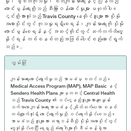
မှု၊ ခွဲစိတ်ကုသမှု၊ စိတ်ကျန်းမာရေးနှင့် ပြန်လည်
ကောင်းမွန်ရေးတို့သည် သီးခြားဝန်ဆောင်မှုများ မဟုတ်ပါ။
၎င်းတို့အားလုံးသည် Travis County နေထိုင်သူများအား ပိုမို
အစောပိုင်းတွင် ကုသမှုရရှိစေရန်၊ ကျန်းမာရေးကို ပိုမို
ကောင်းမွန်စေရန်နှင့် အဆင့်တိုင်းတွင် ဆက်လက်ထိတွေ့
နိုင်ရန် တစ်စနစ်တည်းအဖြစ် ပေါင်းစည်းဆောင်ရွက်
သည်။.
လွှမ်းခြုံ
ကျန်းမာရေးစောင့်ရှောက်မှုသည် အာမခံမှ စတင်သည်။
Medical Access Program (MAP), MAP Basic နှင့်
Sendero Health Plans များမှတဆင့် Central Health
သည် Travis County ၏ ဝင်ငွေနည်းသူများအား စျေးနှုန်း
သက်သာသော ကျန်းမာရေးအာမခံနှင့် ချိတ်ဆက်ပေးကာ စနစ်
တစ်လျှောက်လုံးရှိ စောင့်ရှောက်မှုသို့ ဝင်ရောက်နိုင်စေသည်။
အာမခံသည် လူများအား ဆရာဝန်ဆီသို့ ပိုမိုအစောပိုင်းတွင်
တွေ့ဆုံနိုင်စေပြီး ရေရှည်ခံရောဂါများကို စီမံခန့်ခွဲကာ