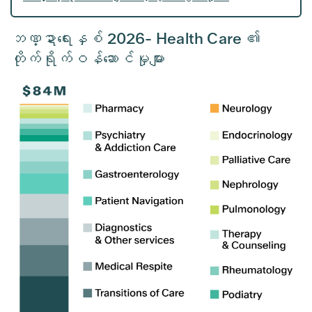
ဘဏ္ဍာရေးနှစ် 2026- Health Care ၏
တိုက်ရိုက်ဝန်ဆောင်မှုများ