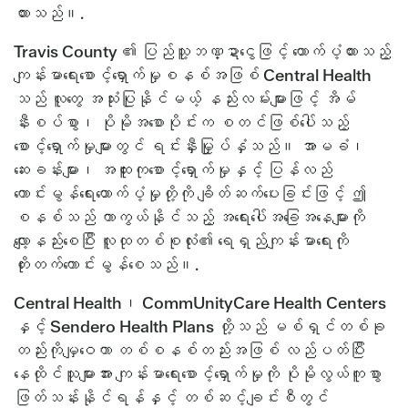
ထားသည်။.
Travis County ၏ ပြည်သူ့ဘဏ္ဍာငွေဖြင့် ထောက်ပံ့ထားသည့်
ကျန်းမာရေးစောင့်ရှောက်မှုစနစ်အဖြစ် Central Health
သည် လူတွေ အသုံးပြုနိုင်မယ့် နည်းလမ်းများဖြင့် အိမ်
နီးစပ်စွာ၊ ပိုမိုအစောပိုင်းက စတင်ဖြစ်ပေါ်သည့်
စောင့်ရှောက်မှုများတွင် ရင်းနှီးမြှုပ်နှံသည်။ အာမခံ၊
ဆေးခန်းများ၊ အထူးကုစောင့်ရှောက်မှုနှင့် ပြန်လည်
ကောင်းမွန်ရေးထောက်ပံ့မှုတို့ကို ချိတ်ဆက်ပေးခြင်းဖြင့် ဤ
စနစ်သည် ကာကွယ်နိုင်သည့် အရေးပေါ်အခြေအနေများကို
လျော့နည်းစေပြီး လူထုတစ်စုလုံး၏ ရေရှည်ကျန်းမာရေးကို
တိုးတက်ကောင်းမွန်စေသည်။.
Central Health၊ CommUnityCare Health Centers
နှင့် Sendero Health Plans တို့သည် မစ်ရှင်တစ်ခု
တည်းကိုမျှဝေကာ တစ်စနစ်တည်းအဖြစ် လည်ပတ်ပြီး
နေထိုင်သူများအား ကျန်းမာရေးစောင့်ရှောက်မှုကို ပိုမိုလွယ်ကူစွာ
ဖြတ်သန်းနိုင်ရန်နှင့် တစ်ဆင့်ချင်းစီတွင်