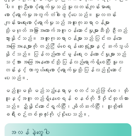
ပါ။ ကူညီစောင့်ရှောက်မှုသည် မူလတန်းကျန်းမာရေး
စောင့်ရှောက်မှုအတွက် တံခါးဖွင့်ပေးသည်။ မူလတန်း
ကျန်းမာရေးစောင့်ရှောက်မှုသည် အထူးကုဆရာဝန်များ
သို့မဟုတ် အခြားအထောက်အကူဝန်ဆောင်မှုများဆီသို့ ဦးတည်
သွားနိုင်သည်။ အထူးကုဆရာဝန်များသည် ပြင်းထန်သော
အခြေအနေများကို တည်ငြိမ်စေရန် ဆေးရုံများနှင့် ဆက်သွယ်
နိုင်သည်။ ပြန်လည်ကောင်းမွန်ရေးဝန်ဆောင်မှုများသည်
သင့်အား အခြေအနေကောင်းသို့ ပြန်လည်ရောက်ရှိစေပြီး မူလ
တန်းနှင့် ကာကွယ်ရေးစောင့်ရှောက်မှုသို့ ပြန်လည်ပို့ဆောင်
ပေးသည်။.
မည်သူမဆို မည်သည့်နေရာမှ စတင်သည်ဖြစ်စေ၊ ထို
သူနှင့်အတူ တည်ရှိနေစေရန် စနစ်ကို ဒီဇိုင်းထုတ်ထား
သည်။ ညှိနှိုင်းဆောင်ရွက်ပြီး၊ ချိတ်ဆက်ပြီး၊ သူတို့၏
ခရီးစဉ်တစ်ခုလုံးကို ပံ့ပိုးပေးသည်။.
အလန်နဲ့တွေ့ပါ