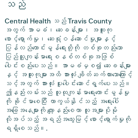
သည်
Central Health သည် Travis County
အတွက် အာမခံ၊ ဆေးခန်းများ၊ အထူးကု
စောင့်ရှောက်မှု၊ ဆေးရုံဝန်ဆောင်မှုများနှင့်
ပြန်လည်ကောင်းမွန်ရေးတို့ကို တစ်ခုတည်းသော
ပြည်သူ့ကျန်းမာရေးစနစ်တစ်ခုအဖြစ်
ပေါင်းစည်းပေးသည်။ အာမခံမှစ၍ ဆေးခန်းများ
နှင့် အထူးကုများအထိ အားလုံး ချိတ်ဆက်ထားသောကြောင့်
သင့်အတွက် အားလုံး ပူးပေါင်းဆောင်ရွက်ပေးသည်။
ဤနည်းလမ်းသည် လူထုကျန်းမာရေးကောင်းမွန်မှု
ကို ခိုင်မာစေပြီး ကာကွယ်နိုင်သည့် အရေးပေါ်
အခြေအနေများကို လျော့နည်းစေကာ လူအများပိုမို
လိုအပ်သည့် အရည်အသွေးမြင့် စောင့်ရှောက်မှုကို
ရရှိစေသည်။.