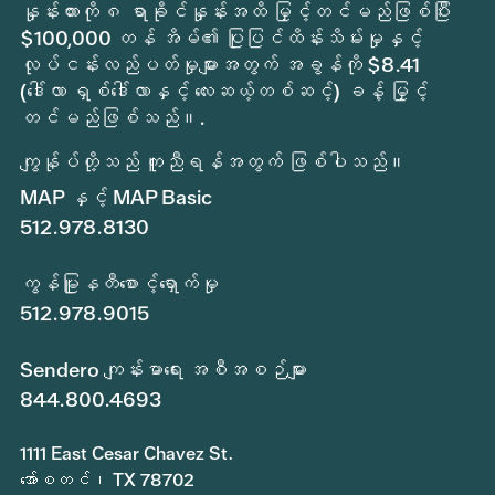
နှုန်းထားကို ၈ ရာခိုင်နှုန်းအထိ မြှင့်တင်မည်ဖြစ်ပြီး
$100,000 တန် အိမ်၏ ပြုပြင်ထိန်းသိမ်းမှုနှင့်
လုပ်ငန်းလည်ပတ်မှုများအတွက် အခွန်ကို $8.41
(ဒေါ်လာ ရှစ်ဒေါ်လာနှင့် လေးဆယ့်တစ်ဆင့်) ခန့် မြှင့်
တင်မည်ဖြစ်သည်။.
ကျွန်ုပ်တို့သည် ကူညီရန်အတွက် ဖြစ်ပါသည်။
MAP နှင့် MAP Basic
512.978.8130
ကွန်မြူနတီစောင့်ရှောက်မှု
512.978.9015
Sendero ကျန်းမာရေး အစီအစဉ်များ
844.800.4693
1111 East Cesar Chavez St.
အော်စတင်၊ TX 78702