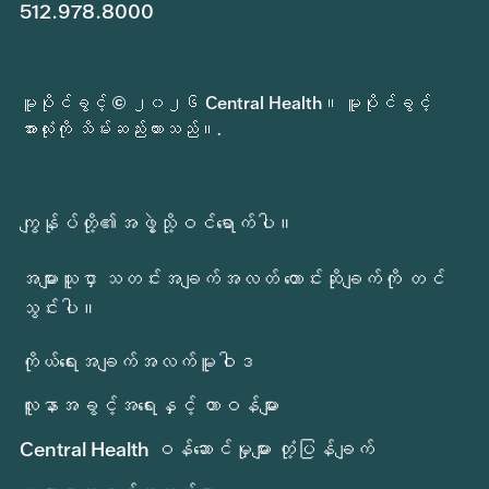
512.978.8000
မူပိုင်ခွင့် © ၂၀၂၆ Central Health။ မူပိုင်ခွင့်
အားလုံးကို သိမ်းဆည်းထားသည်။.
ကျွန်ုပ်တို့၏အဖွဲ့သို့ဝင်ရောက်ပါ။
အများသူငှာ သတင်းအချက်အလတ် တောင်းဆိုချက်ကို တင်
သွင်းပါ။
ကိုယ်ရေးအချက်အလက်မူဝါဒ
လူနာအခွင့်အရေးနှင့် တာဝန်များ
Central Health ဝန်ဆောင်မှုများ တုံ့ပြန်ချက်