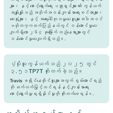
များ၊ နှင့် စောင့်ရှောက်ရေး ပညာရှင်များ ၏ ကွန်ယက်
အမျိုးမျိုးသည် အသိုက်အဝန်း ကျန်းမာရေးစင်တာများ၊
ဆေးရုံများ၊ နှင့် အရေးပေါ်ကုသမှုပေးသူများအပါအဝင်
ဗဟိုတက္ကဆက်ပြည်နယ်တွင် ဝန်ဆောင်မှုပေး
လျက်ရှိသော ၂၆၄ ခုမြောက် တည်နေရာများတွင်
ဝန်ဆောင်မှုပေးလျက်ရှိသည်။.
ပံ့ပိုးသူကွန်ယက်သည် ၂၀၂၅ တွင်
၃.၅၁TP7T တိုးတက်ခဲ့သည်။
Travis ခရိုင်နေထိုင်သူများအတွက် စွမ်းဆောင်ရည်
ကို ဆက်လက်မြှင့်တင်ရန်နှင့် ကျန်းမာရေး
စောင့်ရှောက်မှုရရှိနိုင်မှုကို တိုးတက်စေရန်။.