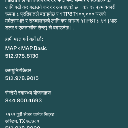
Health ले गत वर्षको कर दर भन्दा मर्मतसम्भार र सञ्चालनको
लागि बढी कर बढाउने कर दर अपनाएको छ। कर दर प्रभावकारी
रूपमा ८ प्रतिशतले बढाइनेछ र १TP8T१००,००० घरको
मर्मतसम्भार र सञ्चालनको लागि कर लगभग १TP8T८.४१ (आठ
डलर र एकतालीस सेन्ट) ले बढाउनेछ।.
हामी मद्दत गर्न यहाँ छौं:
MAP र MAP Basic
512.978.8130
कमयुनिटीकेयर
512.978.9015
सेन्डेरो स्वास्थ्य योजनाहरू
844.800.4693
११११ पूर्वी सेजर चाभेज स्ट्रिट।
अस्टिन, TX ७८७०२