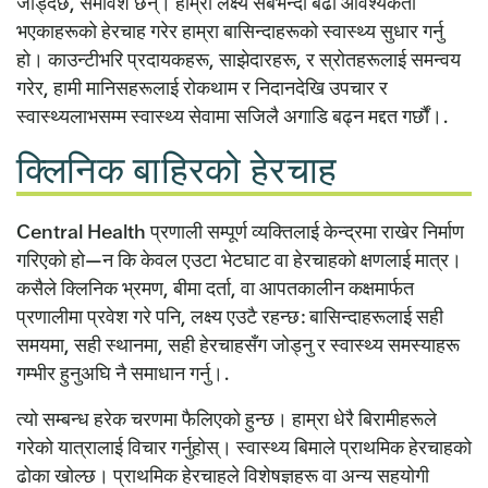
जोड्दछ, समावेश छन्। हाम्रो लक्ष्य सबैभन्दा बढी आवश्यकता
भएकाहरूको हेरचाह गरेर हाम्रा बासिन्दाहरूको स्वास्थ्य सुधार गर्नु
हो। काउन्टीभरि प्रदायकहरू, साझेदारहरू, र स्रोतहरूलाई समन्वय
गरेर, हामी मानिसहरूलाई रोकथाम र निदानदेखि उपचार र
स्वास्थ्यलाभसम्म स्वास्थ्य सेवामा सजिलै अगाडि बढ्न मद्दत गर्छौं।.
क्लिनिक बाहिरको हेरचाह
Central Health प्रणाली सम्पूर्ण व्यक्तिलाई केन्द्रमा राखेर निर्माण
गरिएको हो—न कि केवल एउटा भेटघाट वा हेरचाहको क्षणलाई मात्र।
कसैले क्लिनिक भ्रमण, बीमा दर्ता, वा आपतकालीन कक्षमार्फत
प्रणालीमा प्रवेश गरे पनि, लक्ष्य एउटै रहन्छ: बासिन्दाहरूलाई सही
समयमा, सही स्थानमा, सही हेरचाहसँग जोड्नु र स्वास्थ्य समस्याहरू
गम्भीर हुनुअघि नै समाधान गर्नु।.
त्यो सम्बन्ध हरेक चरणमा फैलिएको हुन्छ। हाम्रा धेरै बिरामीहरूले
गरेको यात्रालाई विचार गर्नुहोस्। स्वास्थ्य बिमाले प्राथमिक हेरचाहको
ढोका खोल्छ। प्राथमिक हेरचाहले विशेषज्ञहरू वा अन्य सहयोगी