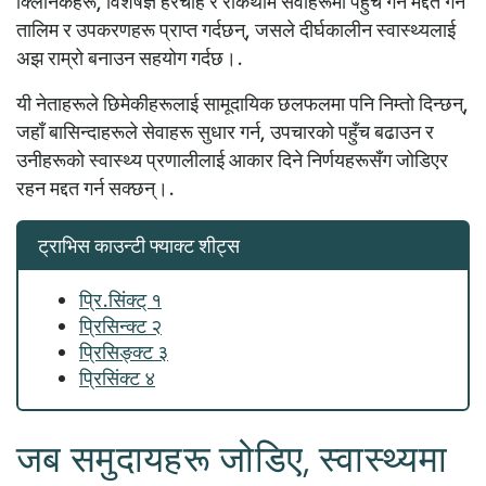
क्लिनिकहरू, विशेषज्ञ हेरचाह र रोकथाम सेवाहरूमा पहुँच गर्न मद्दत गर्ने
तालिम र उपकरणहरू प्राप्त गर्दछन्, जसले दीर्घकालीन स्वास्थ्यलाई
अझ राम्रो बनाउन सहयोग गर्दछ।.
यी नेताहरूले छिमेकीहरूलाई सामूदायिक छलफलमा पनि निम्तो दिन्छन्,
जहाँ बासिन्दाहरूले सेवाहरू सुधार गर्न, उपचारको पहुँच बढाउन र
उनीहरूको स्वास्थ्य प्रणालीलाई आकार दिने निर्णयहरूसँग जोडिएर
रहन मद्दत गर्न सक्छन्।.
ट्राभिस काउन्टी फ्याक्ट शीट्स
प्रि.सिंक्ट् १
प्रिसिन्क्ट २
प्रिसिङ्क्ट ३
प्रिसिंक्ट ४
जब समुदायहरू जोडिए, स्वास्थ्यमा