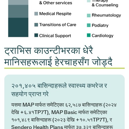
ट्राभिस काउन्टीभरका धेरै
मानिसहरूलाई हेरचाहसँग जोड्दै
२०१,४०५ बासिन्दाहरूले स्वास्थ्य कभरेज र
सहयोग प्राप्त गरे
यसमा MAP मार्फत समेटिएका ६२,५८७ बासिन्दाहरू (२०२४
देखि +६.४१TP7T), MAP Basic मार्फत समेटिएका
१०१,४८९ बासिन्दाहरू (२०२३ देखि +१०.५१TP7T), र
Sendero Health Plans मार्फत ३७,३२९ बासिन्दाहरू