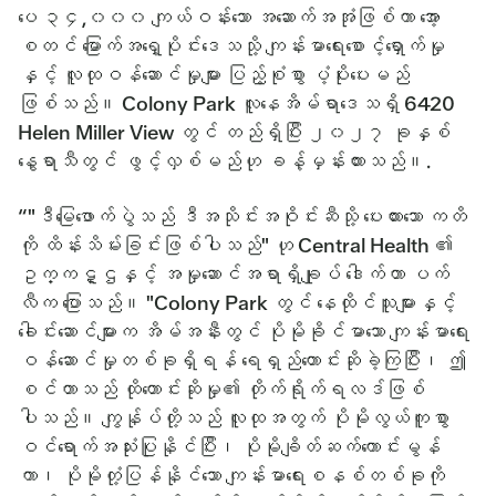
ပေ ၃၄,၀၀၀ ကျယ်ဝန်းသော အဆောက်အအုံဖြစ်ကာ အော့
စတင် မြောက်အရှေ့ပိုင်းဒေသသို့ ကျန်းမာရေးစောင့်ရှောက်မှု
နှင့် လူထုဝန်ဆောင်မှုများ ပြည့်စုံစွာ ပံ့ပိုးပေးမည်
ဖြစ်သည်။ Colony Park လူနေအိမ်ရာဒေသရှိ 6420
Helen Miller View တွင် တည်ရှိပြီး ၂၀၂၇ ခုနှစ်
နွေရာသီတွင် ဖွင့်လှစ်မည်ဟု ခန့်မှန်းထားသည်။.
“"ဒီမြေဖောက်ပွဲသည် ဒီအသိုင်းအဝိုင်းဆီသို့ ပေးထားသော ကတိ
ကို ထိန်းသိမ်းခြင်းဖြစ်ပါသည်" ဟု Central Health ၏
ဥက္ကဋ္ဌနှင့် အမှုဆောင်အရာရှိချုပ် ဒေါက်တာ ပက်
လီက ပြောသည်။ "Colony Park တွင် နေထိုင်သူများနှင့်
ခေါင်းဆောင်များက အိမ်အနီးတွင် ပိုမိုခိုင်မာသော ကျန်းမာရေး
ဝန်ဆောင်မှုတစ်ခုရှိရန် ရေရှည်တောင်းဆိုခဲ့ကြပြီး၊ ဤ
စင်တာသည် ထိုတောင်းဆိုမှု၏ တိုက်ရိုက်ရလဒ်ဖြစ်
ပါသည်။ ကျွန်ုပ်တို့သည် လူထုအတွက် ပိုမိုလွယ်ကူစွာ
ဝင်ရောက်အသုံးပြုနိုင်ပြီး၊ ပိုမိုချိတ်ဆက်ကောင်းမွန်
ကာ၊ ပိုမိုတုံ့ပြန်နိုင်သော ကျန်းမာရေးစနစ်တစ်ခုကို