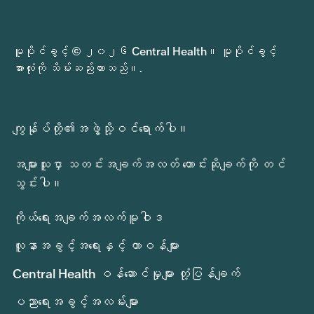
မူပိုင်ခွင့် © ၂၀၂၆ Central Health။ မူပိုင်ခွင့်
အားလုံးကို သိမ်းဆည်းထားသည်။.
ကျွန်ုပ်တို့၏အဖွဲ့သို့ဝင်ရောက်ပါ။
အများသူငှာ သတင်းအချက်အလတ် တောင်းဆိုချက်ကို တင်
သွင်းပါ။
ကိုယ်ရေးအချက်အလက်မူဝါဒ
လူနာအခွင့်အရေးနှင့် တာဝန်များ
Central Health ဝန်ဆောင်မှုများ တုံ့ပြန်ချက်
ပညာရေးအခွင့်အလမ်းများ