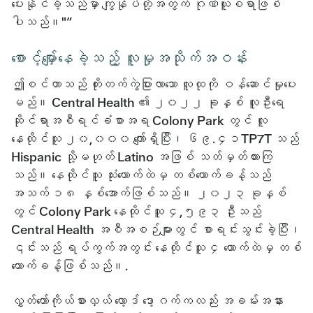
ပေးနိုင်ခဲ့သည်မှာ ကျွန်ုပ်တို့အတွက် ဂုဏ်ယူစရာဖြစ်
ပါသည်။"”
စောင့်မျှော်နေခဲ့သည့် လူမှုအသိုက်အဝန်း
ဤစင်တာသည် တိုးတက်ကွဲပြားလာသော လူထုကို ဝန်ဆောင်မှုပေး
မည်။ Central Health ၏ ၂၀၂၂ ခုနှစ် လူဦးရေ
ဆိုင်ရာအစီရင်ခံစာအရ Colony Park တွင် လူ
နေထိုင်သူ ၂၀,၀၀၀ ကျော်ရှိပြီး၊ ၆၉.၄၁TP7T သည်
Hispanic သို့မဟုတ် Latino အဖြစ် သတ်မှတ်ထားကြ
သည်။ နေထိုင်သူ သုံးယောက်ထဲမှ တစ်ယောက်ခန့်သည်
အသက် ၁၈ နှစ်အောက်ဖြစ်သည်။ ၂၀၂၃ ခုနှစ်
တွင် Colony Park နေထိုင်သူ ၄,၅၉၃ ဦးသည်
Central Health အစီအစဉ်များတွင် စာရင်းသွင်းခဲ့ပြီး၊
၎င်းသည် ရပ်ကွက်အတွင်း နေထိုင်သူ ၄ ယောက်ထဲမှ တစ်
ယောက်ခန့်ဖြစ်သည်။.
လွှတ်တော်ကိုယ်စားလှယ် လော့ဒ် ဒော့ဂက်ကလည်း အခမ်းအနား