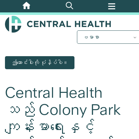
အဓိက
အကြောင်းအရာ
သို့
ကျော်သွား
ဗမာစာ
ပါ။
ဤဆောင်းပါးကို ပုံနှိပ်ပါ။
Central Health
သည် Colony Park
ကျန်းမာရေးနှင့်