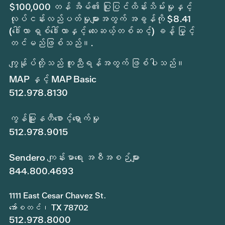
$100,000 တန် အိမ်၏ ပြုပြင်ထိန်းသိမ်းမှုနှင့်
လုပ်ငန်းလည်ပတ်မှုများအတွက် အခွန်ကို $8.41
(ဒေါ်လာ ရှစ်ဒေါ်လာနှင့် လေးဆယ့်တစ်ဆင့်) ခန့် မြှင့်
တင်မည်ဖြစ်သည်။.
ကျွန်ုပ်တို့သည် ကူညီရန်အတွက် ဖြစ်ပါသည်။
MAP နှင့် MAP Basic
512.978.8130
ကွန်မြူနတီစောင့်ရှောက်မှု
512.978.9015
Sendero ကျန်းမာရေး အစီအစဉ်များ
844.800.4693
1111 East Cesar Chavez St.
အော်စတင်၊ TX 78702
512.978.8000