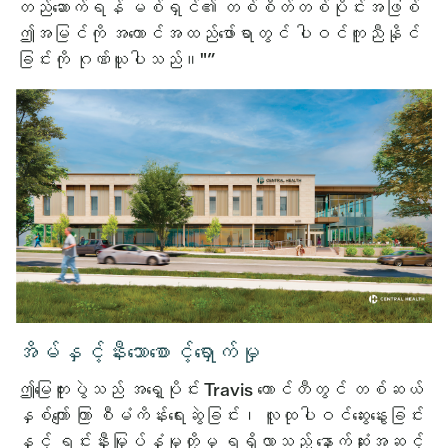
တည်ဆောက်ရန် မစ်ရှင်၏ တစ်စိတ်တစ်ပိုင်းအဖြစ်
ဤအမြင်ကို အကောင်အထည်ဖော်ရာတွင် ပါဝင်ကူညီနိုင်
ခြင်းကို ဂုဏ်ယူပါသည်။"”
အိမ်နှင့်နီးသောစောင့်ရှောက်မှု
ဤမြေတူးပွဲသည် အရှေ့ပိုင်း Travis ကောင်တီတွင် တစ်ဆယ်
နှစ်ကျော် ကြာ စီမံကိန်းရေးဆွဲခြင်း၊ လူထုပါဝင်ဆွေးနွေးခြင်း
နှင့် ရင်းနှီးမြှုပ်နှံမှုတို့မှ ရရှိလာသည့် နောက်ဆုံးအဆင့်