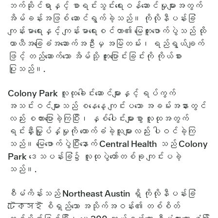
ဘက်ဆိုင်ရာနှင့် စာရင်းသွင်းရေးဝန်ဆောင်မှုများအတွက်
အိမ်ခန်းအဖြစ် ဆောင်ရွက်ခဲ့သည်။ ကိုလိုနီပန်းခြံ
ကျန်းမာရေးနှင့် ကျန်းမာရေးစင်တာ၏ မြေတူးဖောက်ပွဲသည် ထို
ယာယီအခြေခံအဆောက်အဦးမှ အမြဲတမ်း၊ ရည်ရွယ်ချက်
ဖြင့် တည်ဆောက်သော အိမ်သို့ ကူးပြောင်းခြင်းကို ကိုယ်စား
ပြုသည်။.
Colony Park လူထုခေါင်းဆောင်များနှင့် ရပ်ကွက်
အသင်းဝင်များသည် စနေနေ့ ကျင်းပသော အခမ်းအနားတွင်
လည်း စကားပြောခဲ့ကြပြီး၊ နှစ်ပေါင်းများစွာ လူထုအတွက်
ရင်းနှီးမြှုပ်နှံမှုကို ထောက်ခံခဲ့သူများလည်း ပါဝင်ခဲ့ကြ
သည်။ မြေဖောက်ပွဲပြီးနောက် Central Health သည် Colony
Park ဒေသပန်းခြံ၌ လူထုပွဲတော်တစ်ခု ကျင်းပခဲ့
သည်။.
စီမံကိန်းသည် Northeast Austin ရှိ ကိုလိုနီပန်းခြံ
টেকসই စိရှည်သော အသိုက်အဝန်း၏ တစ်စိတ်