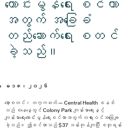
ကောင်းမွန်ရေး စင်တာ
အတွက် အခြေခံ
တည်ဆောက်ရေး စတင်
ခဲ့သည်။
ေမ ၁၈၊​ ၂၀၂၆
အော့စတင်၊ တက္ကဆတ် — Central Health စနစ်
သည် စနေနေ့တွင် Colony Park ကျန်းမာရေးနှင့်
ကျန်းမာရေးကောင်းမွန်ရေးစင်တာအတွက် တရားဝင်အခြေချ
ခဲ့သည်။ ဤစင်တာသည် $37 သန်းကုန်ကျပြီး စတုရန်း