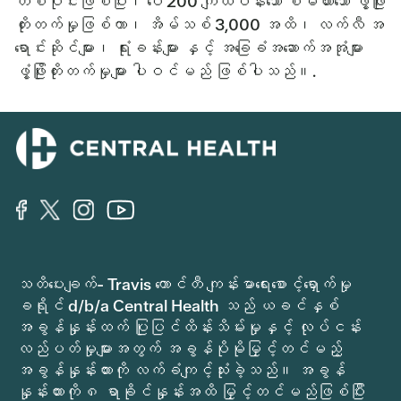
တစ်ပိုင်းဖြစ်ပြီး၊ ပေ 200 ကျယ်ဝန်းသော စီမံထားသော ဖွံ့ဖြိုး
တိုးတက်မှုဖြစ်ကာ၊ အိမ်သစ် 3,000 အထိ၊ လက်လီ အ
ရောင်းဆိုင်များ၊ ရုံးခန်းများ နှင့် အခြေခံအဆောက်အအုံများ
ဖွံ့ဖြိုးတိုးတက်မှုများ ပါဝင်မည် ဖြစ်ပါသည်။.
သတိပေးချက်- Travis ကောင်တီ ကျန်းမာရေးစောင့်ရှောက်မှု
ခရိုင် d/b/a Central Health သည် ယခင်နှစ်
အခွန်နှုန်းထက် ပြုပြင်ထိန်းသိမ်းမှုနှင့် လုပ်ငန်း
လည်ပတ်မှုများအတွက် အခွန်ပိုမိုမြှင့်တင်မည့်
အခွန်နှုန်းထားကို လက်ခံကျင့်သုံးခဲ့သည်။ အခွန်
နှုန်းထားကို ၈ ရာခိုင်နှုန်းအထိ မြှင့်တင်မည်ဖြစ်ပြီး