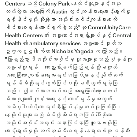
Centers သည် Colony Park နေထိုင်သူများနှင့်အတူ
လက်တွဲကာ အရှေ့မြောက် Austin တွင် ကျန်းမာရေးစောင့်ရှောက်မှု
ရရှိနိုင်မှုကို တိုးချဲ့ကာ အသိုင်းအဝိုင်းကျန်းမာရေးကို
ခိုင်မာစေရန် ဆောင်ရွက်ခဲ့သည်" ဟု CommUnityCare
Health Centers ၏ အမှုဆောင်အရာရှိချုပ်နှင့် Central
Health ၏ ambulatory services အမှုဆောင် ဒုတိယ
ဥက္ကဋ္ဌ ဒေါက်တာ Nicholas Yagoda က ပြောသည်။
"ကြာရှည်စွာ ဒီအသိုင်းအဝိုင်းမှ လူအများစုသည် ပုံမှန်ကု
သမှုခံယူရန်၊ ဆေးညွှန်းချက်ဖြည့်ရန် သို့မဟုတ်
အရေးကြီးသော ကျန်းမာရေးအရင်းအမြစ်များနှင့် ချိတ်ဆက်
ရန် မိမိတို့ရပ်ကွက်ပြင်ပသို့ ခရီးထွက်ရခဲ့ကြ
သည်။ ဤစင်တာအသစ်သည် အရှေ့မြောက်အော့စတင်
မိသားစုများ၏ ကျန်းမာရေးနှင့် ကောင်းမွန်မှုအတွက်
အဓိပ္ပါယ်ရှိသော ရင်းနှီးမြှုပ်နှံမှုတစ်ခုဖြစ်ပြီး၊
နေထိုင်သူများသည် မိမိတို့အိမ်ရာအဖြစ် ခေါ်ဆိုသော
အသိုင်းအဝိုင်းအတွင်း သနားကြင်နာပြီး လူနာဗဟိုပြု
စောင့်ရှောက်မှုကို လက်လှမ်းမီစေရန် နေရာတစ်ခု ဖန်တီး