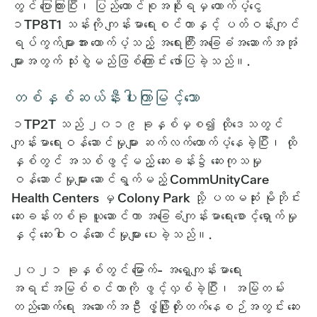
တွင် ပြောကြားပြီး၊ ပြည်ထောင်စုအစိုးရမှ ထောက်ပံ့ငွေ
၁TP8T1 သန်းကို ကျန်းမာရေးစင်တာနှင့် ပတ်ဝန်းကျင်
ရပ်ကွက်များအား ထောက်ပံ့သည့် အရေးကြီးအခြေခံအဆောက်အအုံ
များအတွက် သုံးစွဲမည်ဖြစ်ကြောင်း ဖော်ပြခဲ့သည်။.
တစ်နှစ်ဆယ်နီးပါးကြာမြင့်သော
၁TP2T သည် ၂၀၁၉ ခုနှစ်မှစ၍ ထိုဒေသတွင်
ကျန်းမာရေးဝန်ဆောင်မှုများ ဆက်လက်ထောက်ပံ့နေခဲ့ပြီး၊ ထို
နှစ်တွင် အသစ်ဖွင့်မည့် ဆေးခန်း၌ ဆေးကုသမှု
ဝန်ဆောင်မှုများ ဆောင်ရွက်မည့် CommUnityCare
Health Centers မှ Colony Park သို့ ပထမဆုံး မိုဘိုင်း
ဆေးခန်းတစ်ခု ယူဆောင်ကာ အခြေခံကျန်းမာရေးစောင့်ရှောက်မှု
နှင့် ဆေးဝါးဝန်ဆောင်မှုများ ပေးခဲ့သည်။.
၂၀၂၁ ခုနှစ်တွင် မြောက်- အရှေ့ကျန်းမာရေး
အရင်းအမြစ်စင်တာကို ဖွင့်လှစ်ခဲ့ပြီး၊ အမြဲတမ်း
တည်ဆောက်ရေး အဆောက်အဦး ဖွံ့ဖြိုးတိုးတက်နေစဉ်အတွင်း ဆေး