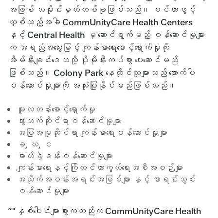
အဖြစ် သမိုင်းမှတ်တစ်ခုဖြစ်သည်။ စင်တာဖွင့်
လှစ်သည့်အခါ CommUnityCare Health Centers
နှင့် Central Health မှ ဆောင်ရွက်မည့် ဝန်ဆောင်မှုများ
က အရည်အသွေးမြင့် ကျန်းမာရေးစောင့်ရှောက်မှုကို
အိမ်နီးချင်းဒေသသို့ ပိုမိုနီးကပ်စွာ ပေးဆောင်မည်
ဖြစ်သည်။ Colony Park နေထိုင်သူများသည် အောက်ပါ
ဝန်ဆောင်မှုများကို အသုံးပြုနိုင်မည်ဖြစ်သည်။
မူလတန်းစောင့်ရှောက်မှု
သွားဘက်ဆိုင်ရာဝန်ဆောင်မှုများ
အပြုအမူဆိုင်ရာ ကျန်းမာရေးဝန်ဆောင်မှုများ
ခ, ဃ, င
ဓာတ်ခွဲခန်းဝန်ဆောင်မှုများ
ကျန်းမာရေးနှင့်ကြိုတင်ကာကွယ်ရေးအစီအစဉ်များ
အသိုက်အဝန်းအရင်းအမြစ်များ နှင့် စာရင်းသွင်း
ဝန်ဆောင်မှုများ
“"နှစ်ပေါင်းများစွာကတည်းက CommUnityCare Health