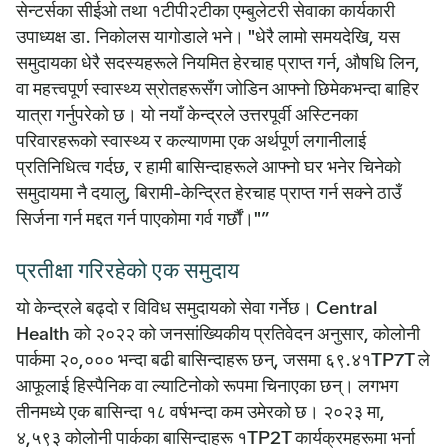
सेन्टर्सका सीईओ तथा १टीपी२टीका एम्बुलेटरी सेवाका कार्यकारी
उपाध्यक्ष डा. निकोलस यागोडाले भने। "धेरै लामो समयदेखि, यस
समुदायका धेरै सदस्यहरूले नियमित हेरचाह प्राप्त गर्न, औषधि लिन,
वा महत्त्वपूर्ण स्वास्थ्य स्रोतहरूसँग जोडिन आफ्नो छिमेकभन्दा बाहिर
यात्रा गर्नुपरेको छ। यो नयाँ केन्द्रले उत्तरपूर्वी अस्टिनका
परिवारहरूको स्वास्थ्य र कल्याणमा एक अर्थपूर्ण लगानीलाई
प्रतिनिधित्व गर्दछ, र हामी बासिन्दाहरूले आफ्नो घर भनेर चिनेको
समुदायमा नै दयालु, बिरामी-केन्द्रित हेरचाह प्राप्त गर्न सक्ने ठाउँ
सिर्जना गर्न मद्दत गर्न पाएकोमा गर्व गर्छौं।"”
प्रतीक्षा गरिरहेको एक समुदाय
यो केन्द्रले बढ्दो र विविध समुदायको सेवा गर्नेछ। Central
Health को २०२२ को जनसांख्यिकीय प्रतिवेदन अनुसार, कोलोनी
पार्कमा २०,००० भन्दा बढी बासिन्दाहरू छन्, जसमा ६९.४१TP7T ले
आफूलाई हिस्पैनिक वा ल्याटिनोको रूपमा चिनाएका छन्। लगभग
तीनमध्ये एक बासिन्दा १८ वर्षभन्दा कम उमेरको छ। २०२३ मा,
४,५९३ कोलोनी पार्कका बासिन्दाहरू १TP2T कार्यक्रमहरूमा भर्ना