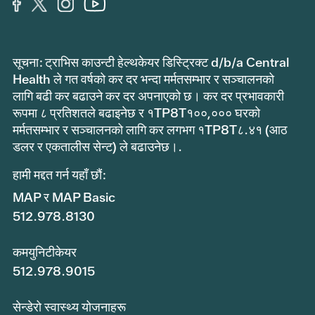
सूचना: ट्राभिस काउन्टी हेल्थकेयर डिस्ट्रिक्ट d/b/a Central
Health ले गत वर्षको कर दर भन्दा मर्मतसम्भार र सञ्चालनको
लागि बढी कर बढाउने कर दर अपनाएको छ। कर दर प्रभावकारी
रूपमा ८ प्रतिशतले बढाइनेछ र १TP8T१००,००० घरको
मर्मतसम्भार र सञ्चालनको लागि कर लगभग १TP8T८.४१ (आठ
डलर र एकतालीस सेन्ट) ले बढाउनेछ।.
हामी मद्दत गर्न यहाँ छौं:
MAP र MAP Basic
512.978.8130
कमयुनिटीकेयर
512.978.9015
सेन्डेरो स्वास्थ्य योजनाहरू