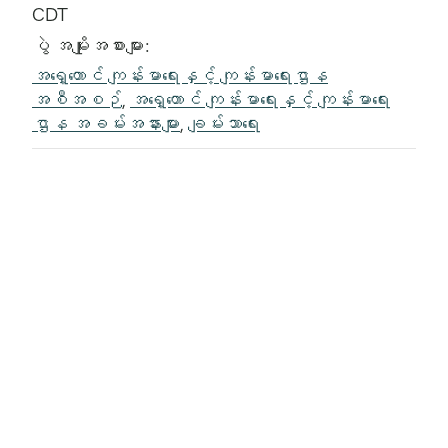
CDT
ပွဲ အမျိုးအစားများ:
အရှေ့တောင် ကျန်းမာရေးနှင့် ကျန်းမာရေးဌာန
အစီအစဉ်
,
အရှေ့တောင် ကျန်းမာရေးနှင့် ကျန်းမာရေး
ဌာန အခမ်းအနားများ
,
ချမ်းသာရေး