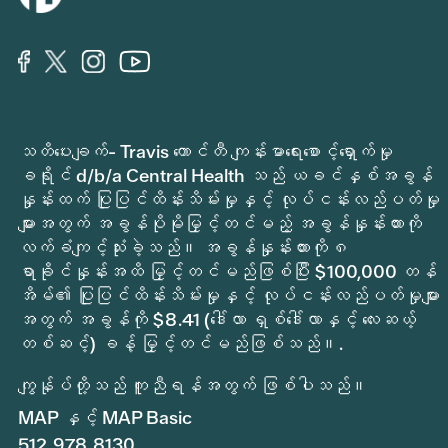
သတိပေးချက်- Travis ကောင်တီ ကျန်းမာရေးစောင့်ရှောက်မှု
ခရိုင် d/b/a Central Health သည် ယခင်နှစ်အခွန်
နှုန်းထက် ပြုပြင်ထိန်းသိမ်းမှုနှင့် လုပ်ငန်းလည်ပတ်မှု
များအတွက် အခွန်ပိုမိုမြှင့်တင်မည့် အခွန်နှုန်းထားကို
လက်ခံကျင့်သုံးခဲ့သည်။ အခွန်နှုန်းထားကို ၈
ရာခိုင်နှုန်းအထိ မြှင့်တင်မည်ဖြစ်ပြီး $100,000 တန်
အိမ်၏ ပြုပြင်ထိန်းသိမ်းမှုနှင့် လုပ်ငန်းလည်ပတ်မှုများ
အတွက် အခွန်ကို $8.41 (ဒေါ်လာ ရှစ်ဒေါ်လာနှင့် လေးဆယ့်
တစ်ဆင့်) ခန့် မြှင့်တင်မည်ဖြစ်သည်။.
ကျွန်ုပ်တို့သည် ကူညီရန်အတွက် ဖြစ်ပါသည်။
MAP နှင့် MAP Basic
512.978.8130