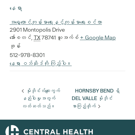
နေရာ
အရှေ့တောင်ကျန်းမာရေးနှင့်ကျန်းမာရေးစင်တာ
2901 Montopolis Drive
အော်စတင်
,
TX
78741
ယူအက်စ်
+ Google Map
ဖုန်း
512-978-8301
နေရာ ဝဘ်ဆိုဒ်ကို ကြည့်ပါ။
မိုဘိုင်းလ်စျေးကွက်
HORNSBY BEND ရှိ
နည်းပါးမှုအတွက်
DEL VALLE မိုဘိုင်း
လတ်ဆတ်သည်။
စာကြည့်တိုက်