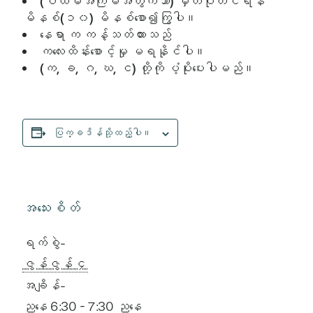
(ပထမအကြိမ်အတွက်သာ) မှတ်ပုံတင်ရန်
မိနစ်(၁၀) မိနစ်စော၍ကြွပါ။
နေရာ က ကန့်သတ်ထားသည်
ကလေးထိန်းစောင့်မှု မရနိုင်ပါ။
(က, ခ, ဂ, ဃ, င) တို့ကို ပံ့ပိုးပေးပါမည်။
ပြက္ခဒိန်သို့ထည့်ပါ။
အသေးစိတ်
ရက်စွဲ-
ဇွန်ဇွန် ၄
အချိန်-
ညနေ 6:30 - 7:30 ညနေ