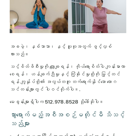
အခမဲ့၊ နှစ်ဘာသာ၊ နှင့် လူထုအတွက် ဖွင့်လှစ်
ထားသည်။
သင့်စိတ်ဖိစီးမှုကို လျှော့ချရန်၊ ကိုယ်ရောစိတ်ပါ ကျန်းမာလာ
စေရန်၊ ဟန်ချက်ညီမှုနှင့် ကြံ့ခိုင်မှုတို့ကို မြှင့်တင်
ရန် ကျွန်ုပ်တို့၏ အလွယ်တကူ တက်ရောက်နိုင်သော ယောဂ
သင်တန်းများတွင် ပါဝင်လိုက်ပါ။.
မေးခွန်းများရှိပါက 512.978.8528 သို့ခေါ်ဆိုပါ။
သွားရောက်မည့်အစီအစဉ်မတိုင်မီ သိသင့်
သည်များ