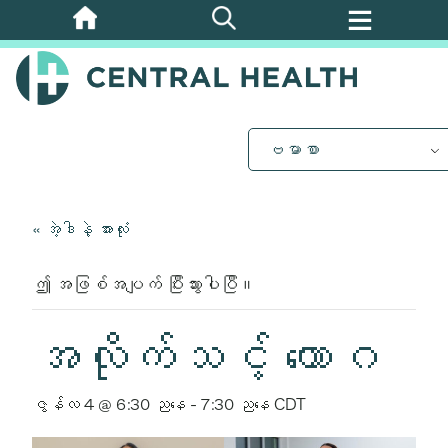
အဓိက
အကြောင်းအရာ
သို့
ကျော်သွား
ပါ။
ဗမာစာ
« အဲ့ဒါနဲ့ အားလုံး
ဤ အဖြစ်အပျက် ပြီးသွားပါပြီ။
အလိုက်သင့် ယောဂ
ဇွန်လ 4 @ 6:30 ညနေ
-
7:30 ညနေ
CDT