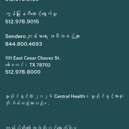
ကွန်မြူနတီစောင့်ရှောက်မှု
512.978.9015
Sendero ကျန်းမာရေး အစီအစဉ်များ
844.800.4693
1111 East Cesar Chavez St.
အော်စတင်၊ TX 78702
512.978.8000
မူပိုင်ခွင့် © ၂၀၂၆ Central Health။ မူပိုင်ခွင့်အားလုံး
ကို သိမ်းဆည်းထားသည်။.
ကျွန်ုပ်တို့၏အဖွဲ့သို့ဝင်ရောက်ပါ။