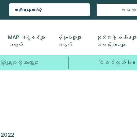
ဗမာစာ
MAP အဖွဲ့ဝင်များ
ပံ့ပိုးပေးသူများ
ဘုတ်အဖွဲ့ မန်နေဂျာမ
အတွက်
အတွက်
အစည်းအဝေးများ
ကြှနျုပျတို့အကွောငျး
ပါဝင်လိုက်ပါ။
2022
2021
2020
2019
2018