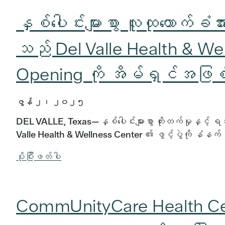
နှစ်ပေါင်းများစွာ လူထုထောက်ခံ
သည် Del Valle Health & W
Opening ကို အိမ်ရှင်အဖြ
ဇွန် ၂၊ ၂၀၂၅
DEL VALLE, Texas—နှစ်ပေါင်းများစွာ တိုးတက်မှုနှင့် ရင်းန
Valle Health & Wellness Center ၏ ဖွင့်ပွဲကို နံန
ပိုပြီးဖတ်ပါ
CommUnityCare Health Cen