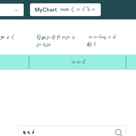
MyChart အကောင့်ဝင်ပါ။
ျားနှင့်
ကြှနျုပျတို့ကိုဆကျသှ
အသက်မွေးဝမ်း
ယျရနျ
ကြောင်း
သတင်း
2017
2016
2015
2014
20