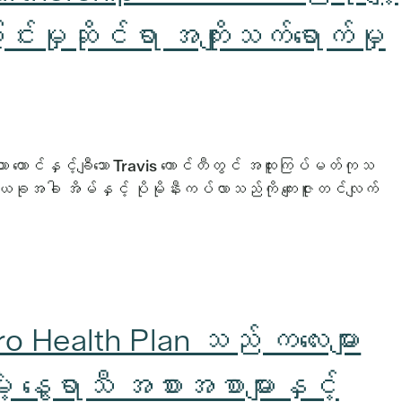
င်းမှုဆိုင်ရာ အကျိုးသက်ရောက်မှု
ော ထောင်နှင့်ချီသော Travis ကောင်တီတွင် အထူးကြပ်မတ်ကုသ
ီး ယခုအခါ အိမ်နှင့် ပိုမိုနီးကပ်လာသည်ကို ကျေးဇူးတင်လျက်
ro Health Plan သည် ကလေးများ
့ နွေရာသီ အစားအစာများနှင့်