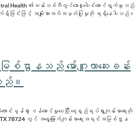
ntral Health ၏ဆန်းသစ်တီထွင်သောပူးပေါင်းဆောင်ရွက်မှုသည်
ှိခြင်းဖြင့် အမျိုးသားအသိအမှတ်ပြုမှုကို ရရှိနေပါသည်။
အမြစ်ဌာနသည် မော်ဂျူလာဆေးခန်း
်သည်။
ောင်းမွန်စွာ ဝန်ဆောင်မှုပေးပြီး ရေရှည်ရပ်ရွာကျန်းမာရေးကို
, TX 78724 တွင် အရှေ့မြောက်ကျန်းမာရေးအရင်းအမြစ်ဌာန