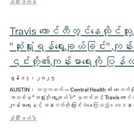
ပိုပြီးဖတ်ပါ
Travis ကောင်တီတွင်နေထိုင်သ
"ဆုံးရှုံးရန်ရွေးချယ်ခြင်း"
၎င်းတို့၏ကျန်းမာရေးကို ပြန်
ဇွန် ၁၇၊ ၂၀၂၅
AUSTIN၊ တက္ကဆက် — Central Health ၏ ဆေးဘက်ဆိုင်ရ
အသစ်မှ "အရှုံးကို ရွေးချယ်ပါ" မှတစ်ဆင့် Travis ကောင်တ
ကျန်းမာရေးနှင့် အနာဂတ်ကို ပြောင်းလဲနေကြသည်။ ဝေဒနာရ
ပိုပြီးဖတ်ပါ