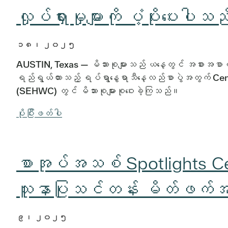
လှုပ်ရှားမှုများကို ပံ့ပိုးပေးပါ
၁၈၊ ၂၀၂၅
AUSTIN, Texas — မိသားစုများသည် ယနေ့တွင် အစားအစာမလုံခ
ရည်ရွယ်ထားသည့် ရပ်ရွာနွေရာသီနေ့လည်စာပွဲအတွက် Cen
(SEHWC) တွင် မိသားစုများစုဝေးခဲ့ကြသည်။
ပိုပြီးဖတ်ပါ
စာအုပ်အသစ် Spotlights Cen
သူနာပြုသင်တန်း မိတ်ဖက်အဖ
၉၊ ၂၀၂၅