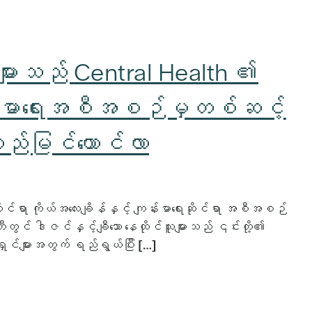
ူများသည် Central Health ၏
 ကျန်းမာရေးအစီအစဉ်မှတစ်ဆင့်
လည်မြင်ယောင်လာ
ာ ကိုယ်အလေးချိန်နှင့် ကျန်းမာရေးဆိုင်ရာ အစီအစဉ်
ီတွင် ဒါဇင်နှင့်ချီသော နေထိုင်သူများသည် ၎င်းတို့၏
ှင်များအတွက် ရည်ရွယ်ပြီး […]