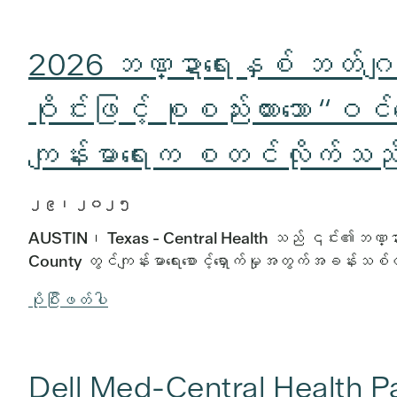
2026 ဘဏ္ဍာရေးနှစ် ဘတ်ဂျက်
ဝိုင်းဖြင့် စုစည်းထားသော “ဝင်
ကျန်းမာရေးက စတင်လိုက်သည
၂၉၊ ၂၀၂၅
AUSTIN၊ Texas - Central Health သည် ၎င်း၏ဘဏ္ဍ
County တွင်ကျန်းမာရေးစောင့်ရှောက်မှုအတွက်အခန်
ပိုပြီးဖတ်ပါ
Dell Med-Central Health Pa