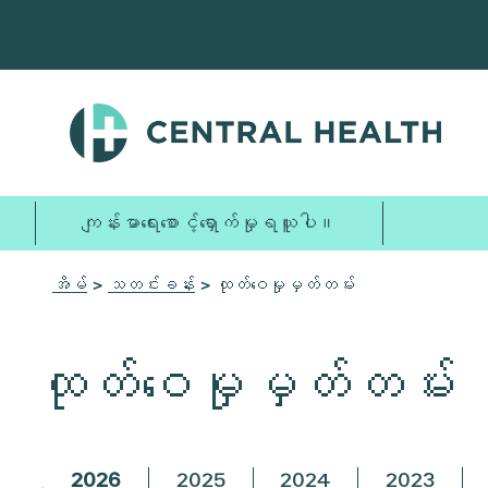
အဓိက
အကြောင်းအရာ
သို့
ကျော်သွား
ပါ။
ကျန်းမာရေးစောင့်ရှောက်မှုရယူပါ။
အိမ်
>
သတင်းခန်း
> ထုတ်ဝေမှုမှတ်တမ်း
ထုတ်ဝေမှုမှတ်တမ်း
2026
2025
2024
2023