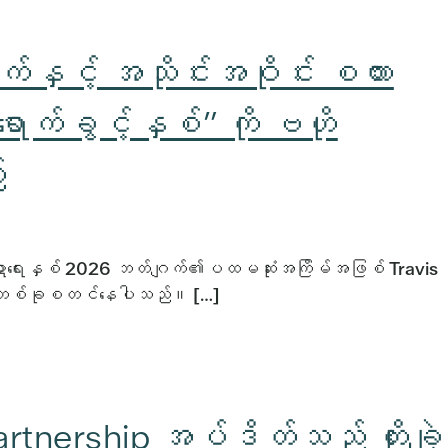
နှင့် အသိုင်းအဝိုင်း စကား
ရောက်ခွင့်နှစ်” ကို ဗဟို
်
ာရေးနှစ် 2026 ဘတ်ဂျက်၏ပထမဆုံးအကြိမ်အဖြစ် Travis
းသစ်တစ်ခုစတင်နေပါသည်။ […]
rtnership အပ်ဒိတ်သည် တိုးချဲ့