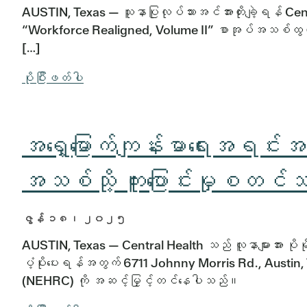
AUSTIN, Texas — သူနာပြုလုပ်သားအင်အားတိုးချဲ့ရန် Ce
“Workforce Realigned, Volume II” စာအုပ်အသစ်ထွက်ရ
[…]
ပိုပြီးဖတ်ပါ
အရှေ့မြောက်ကျန်းမာရေးအရင်း
အသစ်သို့ ကူးပြောင်းမှုစတင
ဇွန် ၁၈၊ ၂၀၂၅
AUSTIN, Texas — Central Health သည် လူနာများအား ပိုမိုက
ပံ့ပိုးပေးရန်အတွက် 6711 Johnny Morris Rd., Austin
(NEHRC) ကို အဆင့်မြှင့်တင်နေပါသည်။