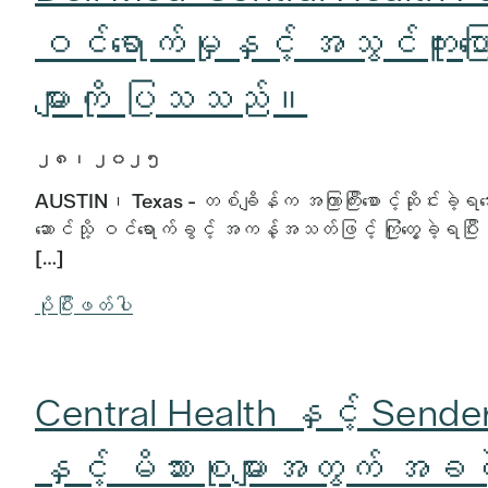
ဝင်ရောက်မှုနှင့် အသွင်ကူးပြော
များကို ပြသသည်။
၂၈၊ ၂၀၂၅
AUSTIN၊ Texas - တစ်ချိန်က အကြာကြီးစောင့်ဆိုင်းခဲ့ရသ
ဆောင်သို့ ဝင်ရောက်ခွင့် အကန့်အသတ်ဖြင့် ကြုံတွေ့ခဲ့ရပြ
[…]
ပိုပြီးဖတ်ပါ
Central Health နှင့် Sende
နှင့် မိသားစုများအတွက် အခမဲ