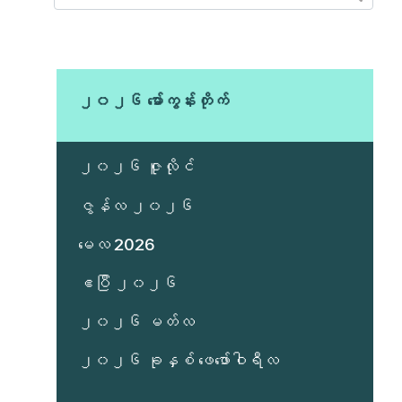
၂၀၂၆ မော်ကွန်းတိုက်
၂၀၂၆ ဇူလိုင်
ဇွန်လ ၂၀၂၆
မေလ 2026
ဧပြီ ၂၀၂၆
၂၀၂၆ မတ်လ
၂၀၂၆ ခုနှစ် ဖေဖော်ဝါရီလ