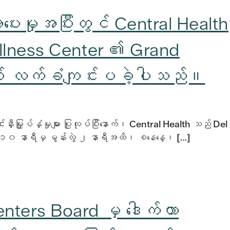
အားပေးမှုအပြီးတွင် Central Health
ellness Center ၏ Grand
စ် လက်ခံကျင်းပခဲ့ပါသည်။
ှီးမြှုပ်နှံမှုများ ပြုလုပ်ပြီးနောက်၊ Central Health သည် Del
က် ၁၀ နာရီမှ မွန်းလွဲ ၂ နာရီအထိ၊ စနေနေ့၊ […]
ters Board မှ ဒေါက်တာ