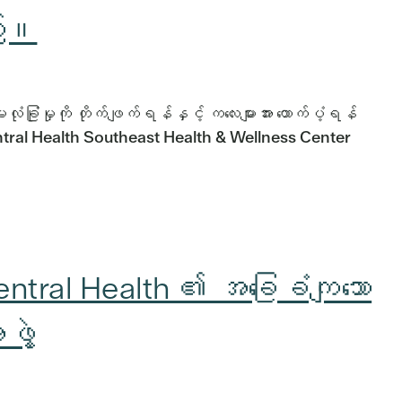
သည်။
ြုံမှုကို တိုက်ဖျက်ရန်နှင့် ကလေးများအား ထောက်ပံ့ရန်
tral Health Southeast Health & Wellness Center
tral Health ၏ အခြေခံကျသော
ွဲ့