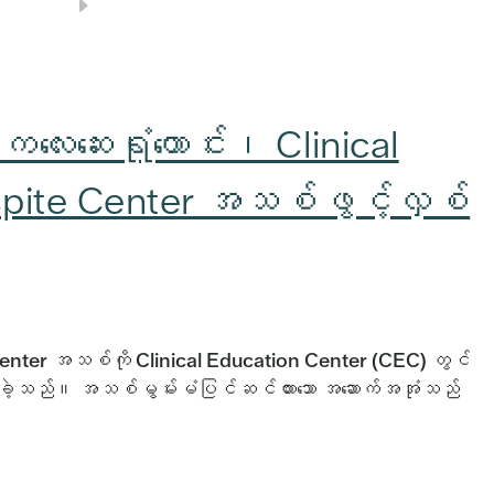
လေးဆေးရုံဟောင်း၊ Clinical
spite Center အသစ်ဖွင့်လှစ်
Center အသစ်ကို Clinical Education Center (CEC) တွင်
်ခဲ့သည်။ အသစ်မွမ်းမံပြင်ဆင်ထားသော အဆောက်အအုံသည်