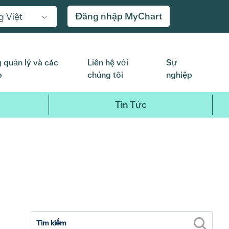
Đăng nhập MyChart
g Việt
 quản lý và các
Liên hệ với
Sự
p
chúng tôi
nghiệp
Tin Tức
2017
2016
2015
2014
20