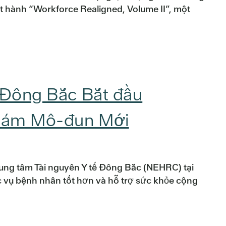
t hành “Workforce Realigned, Volume II”, một
 Đông Bắc Bắt đầu
khám Mô-đun Mới
ung tâm Tài nguyên Y tế Đông Bắc (NEHRC) tại
c vụ bệnh nhân tốt hơn và hỗ trợ sức khỏe cộng