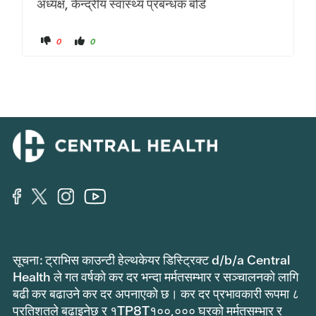
अध्यक्ष, केन्द्रीय स्वास्थ्य प्रबन्धक बोर्ड
थ
म
0
0
म्ब्स
न
डा
प
उ
रा
न
उ
को
न
ला
क्लि
गि
क
क्लि
ग
क
र्नु
ग
हो
र्नु
स्
हो
।
स्
।
सूचना: ट्राभिस काउन्टी हेल्थकेयर डिस्ट्रिक्ट d/b/a Central
Health ले गत वर्षको कर दर भन्दा मर्मतसम्भार र सञ्चालनको लागि
बढी कर बढाउने कर दर अपनाएको छ। कर दर प्रभावकारी रूपमा ८
प्रतिशतले बढाइनेछ र १TP8T१००,००० घरको मर्मतसम्भार र