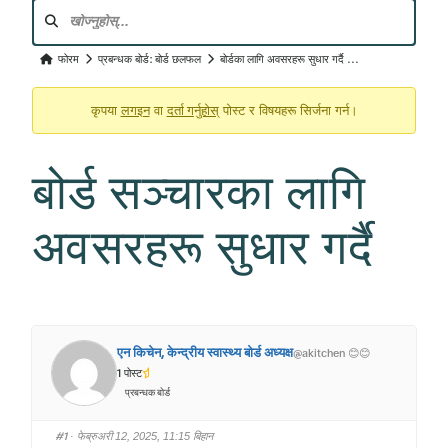
फोरम
नेभिगेसन
फोरम
फोरम
प्रबन्धक बोर्ड: बोर्ड छलफल
बोर्डका लागि अवसरहरू सुधार गर्दै ...
ब्रेडक्रम्ब्स
लगइन
दर्ता गर्नुहोस्
-
कृपया
वा
पोस्ट र विषयहरू सिर्जना गर्न।
तपाईं
यहाँ
बोर्ड सञ्चारका लागि
हुनुहुन्छ:
अवसरहरू सुधार गर्दै
एन किचेन, केन्द्रीय स्वास्थ्य बोर्ड अध्यक्ष
@akitchen 😊😊
1 पोस्ट
प्रबन्धक बोर्ड
#1
· फेब्रुअरी 12, 2025, 11:15 बिहान