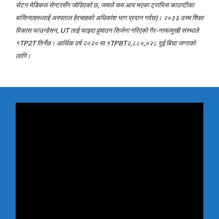
सेटन मेडिकल सेन्टरसँग जोडिएको छ, जसले कम आय भएका ट्राभिस काउन्टीका
बासिन्दाहरूलाई अस्पताल हेरचाहको अधिकांश भाग प्रदान गर्दछ)। २०३३ उच्च शिक्षा
विकास फाउन्डेसन, UT लाई फाइदा पुर्‍याउन सिर्जना गरिएको गैर-नाफामुखी संस्थाले
१TP2T तिर्नेछ।
आर्थिक वर्ष २०२० मा १TP8T२,८८०,०२८
दुई बिघा जग्गाको
लागि।