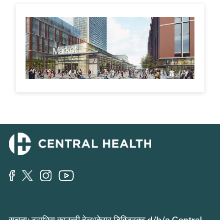
सूचना: ट्राभिस काउन्टी हेल्थकेयर डिस्ट्रिक्ट d/b/a Central