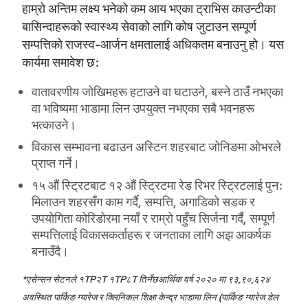
हाम्रो अन्तिम लक्ष्य भनेको कम आय भएका ट्राभिस काउन्टीका
बासिन्दाहरूको स्वास्थ्य सेवाको लागि कोष जुटाउन सम्पूर्ण
सम्पत्तिको राजस्व-आर्जन क्षमतालाई अधिकतम बनाउनु हो। यस
कार्यमा समावेश छ:
वातावरणीय जोखिमहरू हटाउने वा घटाउने, बस्ने ठाउँ नभएका
वा भविष्यमा भाडामा लिन उपयुक्त नभएका सबै भवनहरू
भत्काउने।
विकास सम्भावना बढाउन अस्टिन शहरबाट जोनिङमा ओभरले
प्राप्त गर्ने।
१५ औं स्ट्रिटबाट १२ औं स्ट्रिटमा रेड रिभर स्ट्रिटलाई पुन:
मिलाउन शहरसँग काम गर्दै, सम्पत्ति, अगाडिको सडक र
उपयोगिता कोरिडोरमा नयाँ र राम्रो पहुँच सिर्जना गर्दै, सम्पूर्ण
सम्पत्तिलाई विकासकर्ताहरू र जनताका लागि अझ आकर्षक
बनाउँदै।
*
एसेन्सन सेटनले १TP२T १TP८T तिर्नेछ
आर्थिक वर्ष २०२० मा ९३,९०,६२४
अवस्थित पार्किङ ग्यारेज र क्लिनिकल शिक्षा केन्द्र भाडामा लिन (पार्किङ ग्यारेज डेल