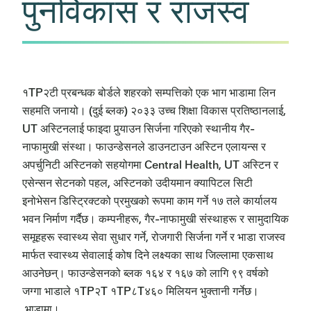
पुनर्विकास र राजस्व
१TP२टी प्रबन्धक बोर्डले शहरको सम्पत्तिको एक भाग भाडामा लिन
सहमति जनायो।
(दुई ब्लक)
२०३३ उच्च शिक्षा विकास प्रतिष्ठानलाई
,
UT अस्टिनलाई फाइदा पुर्‍याउन सिर्जना गरिएको स्थानीय गैर-
नाफामुखी संस्था। फाउन्डेसनले डाउनटाउन अस्टिन एलायन्स र
अपर्चुनिटी अस्टिनको सहयोगमा Central Health, UT अस्टिन र
एसेन्सन सेटनको पहल, अस्टिनको उदीयमान क्यापिटल सिटी
इनोभेसन डिस्ट्रिक्टको प्रमुखको रूपमा काम गर्ने १७ तले कार्यालय
भवन निर्माण गर्दैछ। कम्पनीहरू, गैर-नाफामुखी संस्थाहरू र सामुदायिक
समूहहरू स्वास्थ्य सेवा सुधार गर्ने, रोजगारी सिर्जना गर्ने र भाडा राजस्व
मार्फत स्वास्थ्य सेवालाई कोष दिने लक्ष्यका साथ जिल्लामा एकसाथ
आउनेछन्।
फाउन्डेसनको ब्लक १६४ र १६७ को लागि ९९ वर्षको
जग्गा भाडाले १TP२T १TP८T४६० मिलियन भुक्तानी गर्नेछ।
भाडामा।