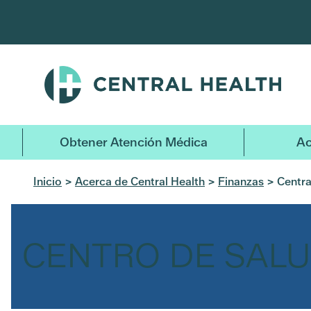
Ir
al
contenido
principal
Obtener Atención Médica
Ac
Inicio
>
Acerca de Central Health
>
Finanzas
> Centra
CENTRO DE SALU