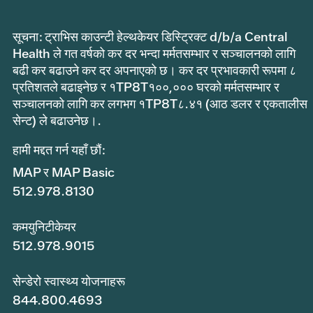
सूचना: ट्राभिस काउन्टी हेल्थकेयर डिस्ट्रिक्ट d/b/a Central
Health ले गत वर्षको कर दर भन्दा मर्मतसम्भार र सञ्चालनको लागि
बढी कर बढाउने कर दर अपनाएको छ। कर दर प्रभावकारी रूपमा ८
प्रतिशतले बढाइनेछ र १TP8T१००,००० घरको मर्मतसम्भार र
सञ्चालनको लागि कर लगभग १TP8T८.४१ (आठ डलर र एकतालीस
सेन्ट) ले बढाउनेछ।.
हामी मद्दत गर्न यहाँ छौं:
MAP र MAP Basic
512.978.8130
कमयुनिटीकेयर
512.978.9015
सेन्डेरो स्वास्थ्य योजनाहरू
844.800.4693