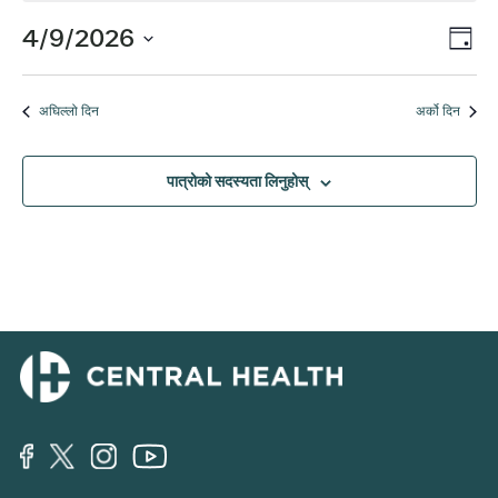
for
कार्
4/9/2026
दृश्
दिन
अप्रिल
दृश्य
मिति
नेभ
चयन
नेभि
9,
अघिल्लो दिन
अर्को दिन
गर्नुहोस्।
2026
पात्रोको सदस्यता लिनुहोस्