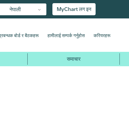
MyChart लग इन
नेपाली
प्रबन्धक बोर्ड र बैठकहरू
हामीलाई सम्पर्क गर्नुहोस
करियरहरू
समाचार