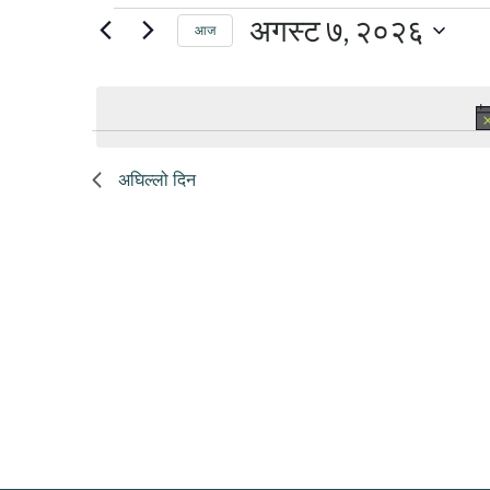
घटनाहरू
अगस्ट ७, २०२६
आज
मिति
for
चयन
गर्नुहोस्।
अगस्ट
अघिल्लो दिन
7,
2026