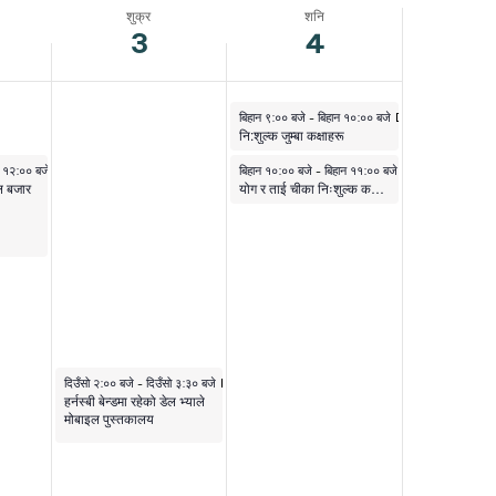
नेभिगेसन
नेभिगेसन
शुक्र
शनि
3
4
अप्रिल ४, २०२६
बिहान ९:०० बजे
-
बिहान १०:०० बजे
नि:शुल्क जुम्बा कक्षाहरू
अप्रिल ४, २०२६
ो १२:०० बजे
बिहान १०:०० बजे
-
बिहान ११:०० बजे
ल बजार
योग र ताई चीका निःशुल्क कक्षाहरू (साता बदली गरी)
अप्रिल ३, २०२६
दिउँसो २:०० बजे
-
दिउँसो ३:३० बजे
हर्नस्बी बेन्डमा रहेको डेल भ्याले
मोबाइल पुस्तकालय