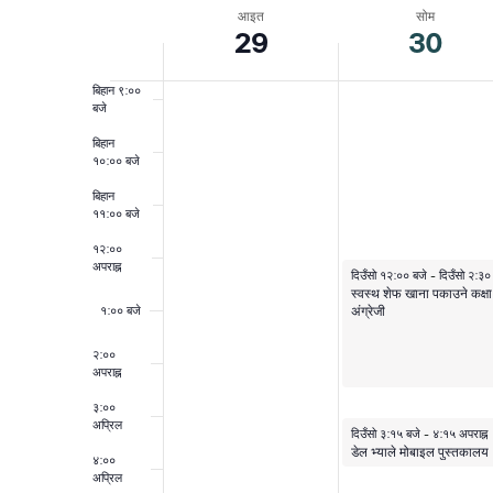
चयन
आइत
सोम
Week
गर्नुहोस्।
29
30
८:०० बिहान
of
बिहान ९:००
बजे
घटनाहरू
बिहान
१०:०० बजे
बिहान
११:०० बजे
१२:००
अपराह्न
मार्च ३०, २०२६
दिउँसो १२:०० बजे
-
दिउँसो २:३०
स्वस्थ शेफ खाना पकाउने कक्षा
अंग्रेजी
१:०० बजे
२:००
अपराह्न
३:००
अप्रिल
मार्च ३०, २०२६
दिउँसो ३:१५ बजे
-
४:१५ अपराह्न
डेल भ्याले मोबाइल पुस्तकालय
४:००
अप्रिल