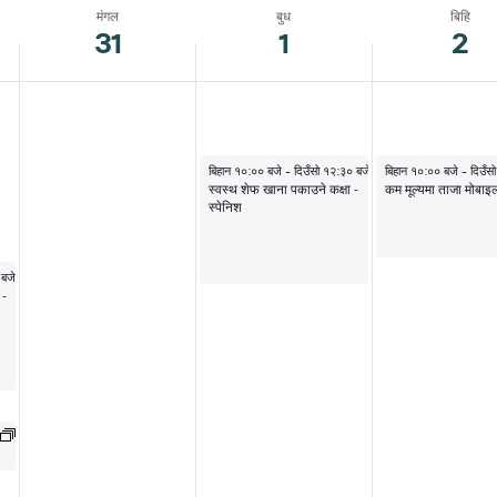
मंगल
बुध
बिहि
31
1
2
अप्रिल १, २०२६
अप्रिल २, २०२६
बिहान १०:०० बजे
-
दिउँसो १२:३० बजे
बिहान १०:०० बजे
-
दिउँस
स्वस्थ शेफ खाना पकाउने कक्षा -
कम मूल्यमा ताजा मोबाइ
स्पेनिश
 बजे
 -