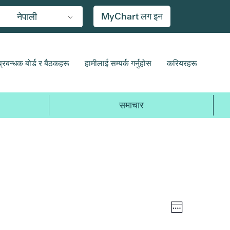
MyChart लग इन
नेपाली
शुक्रबार,
शनिबार,
प्रबन्धक बोर्ड र बैठकहरू
हामीलाई सम्पर्क गर्नुहोस
करियरहरू
अप्रिल
अप्रिल
३,
४,
२०२६
२०२६
समाचार
कार्यक्रम
दृश्य
हप्ता
दृश्य