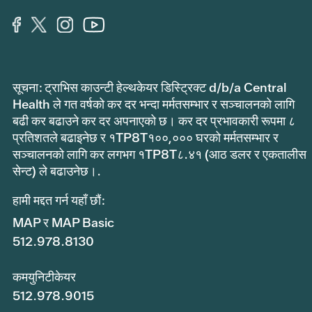
सूचना: ट्राभिस काउन्टी हेल्थकेयर डिस्ट्रिक्ट d/b/a Central
Health ले गत वर्षको कर दर भन्दा मर्मतसम्भार र सञ्चालनको लागि
बढी कर बढाउने कर दर अपनाएको छ। कर दर प्रभावकारी रूपमा ८
प्रतिशतले बढाइनेछ र १TP8T१००,००० घरको मर्मतसम्भार र
सञ्चालनको लागि कर लगभग १TP8T८.४१ (आठ डलर र एकतालीस
सेन्ट) ले बढाउनेछ।.
हामी मद्दत गर्न यहाँ छौं:
MAP र MAP Basic
512.978.8130
कमयुनिटीकेयर
512.978.9015