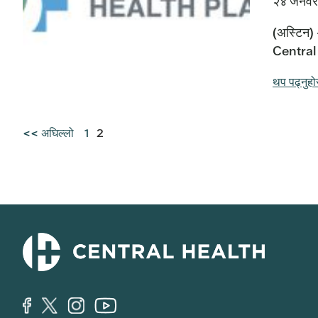
२४ जनवर
(अस्टिन) 
Central 
थप पढ्नुहो
<< अघिल्लो
1
2