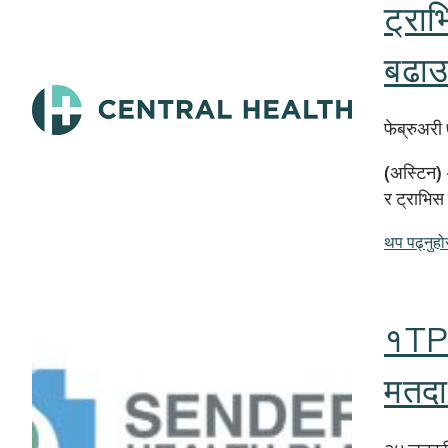
ट्राभ
बढाउ
फेब्रुअर
(अस्टिन) —
र ट्राभिस 
थप पढ्नुहो
१TP२
मतदान