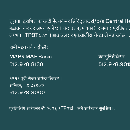
सूचना: ट्राभिस काउन्टी हेल्थकेयर डिस्ट्रिक्ट d/b/a Central He
बढाउने कर दर अपनाएको छ। कर दर प्रभावकारी रूपमा ८ प्रतिशत
लगभग १TP8T८.४१ (आठ डलर र एकतालीस सेन्ट) ले बढाउनेछ।
हामी मद्दत गर्न यहाँ छौं:
MAP र MAP Basic
कमयुनिटीकेयर
512.978.8130
512.978.901
११११ पूर्वी सेजर चाभेज स्ट्रिट।
अस्टिन, TX ७८७०२
512.978.8000
प्रतिलिपि अधिकार © २०२६ १TP२टी। सबै अधिकार सुरक्षित।.