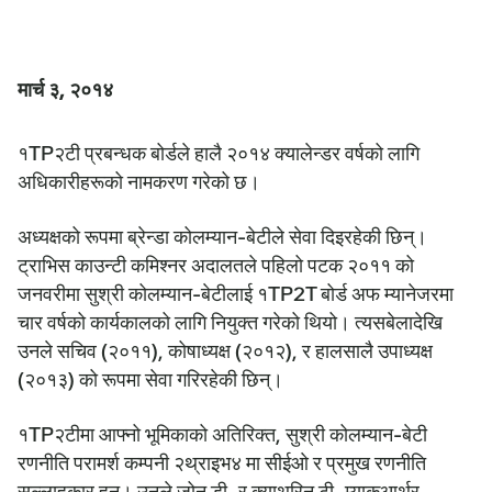
मार्च ३, २०१४
१TP२टी प्रबन्धक बोर्डले हालै २०१४ क्यालेन्डर वर्षको लागि
अधिकारीहरूको नामकरण गरेको छ।
अध्यक्षको रूपमा ब्रेन्डा कोलम्यान-बेटीले सेवा दिइरहेकी छिन्।
ट्राभिस काउन्टी कमिश्नर अदालतले पहिलो पटक २०११ को
जनवरीमा सुश्री कोलम्यान-बेटीलाई १TP2T बोर्ड अफ म्यानेजरमा
चार वर्षको कार्यकालको लागि नियुक्त गरेको थियो। त्यसबेलादेखि
उनले सचिव (२०११), कोषाध्यक्ष (२०१२), र हालसालै उपाध्यक्ष
(२०१३) को रूपमा सेवा गरिरहेकी छिन्।
१TP२टीमा आफ्नो भूमिकाको अतिरिक्त, सुश्री कोलम्यान-बेटी
रणनीति परामर्श कम्पनी २थ्राइभ४ मा सीईओ र प्रमुख रणनीति
सल्लाहकार हुन्। उनले जोन डी. र क्याथरिन टी. म्याकआर्थर