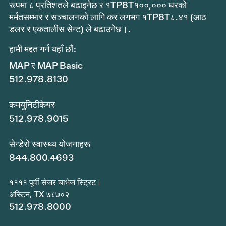
रूपमा ८ प्रतिशतले बढाइनेछ र १TP8T१००,००० घरको
मर्मतसम्भार र सञ्चालनको लागि कर लगभग १TP8T८.४१ (आठ
डलर र एकतालीस सेन्ट) ले बढाउनेछ।.
हामी मद्दत गर्न यहाँ छौं:
MAP र MAP Basic
512.978.8130
कमयुनिटीकेयर
512.978.9015
सेन्डेरो स्वास्थ्य योजनाहरू
844.800.4693
११११ पूर्वी सेजर चाभेज स्ट्रिट।
अस्टिन, TX ७८७०२
512.978.8000