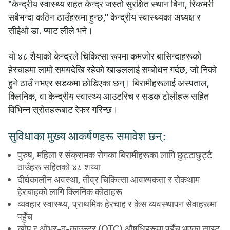
"केन्द्रीय स्वास्थ्य राहत केन्द्र जस्तो सुरक्षित स्थान बिना, रिकभरी
सबैभन्दा कठिन ठाउँहरूमा हुन्छ," केन्द्रीय स्वास्थ्यका अध्यक्ष र
सीईओ डा. प्याट लीले भने।
यो ४८ शैयाको केन्द्रले चिकित्सा रूपमा कमजोर बासिन्दाहरूको
हेरचाहमा लामो समयदेखि रहेको खाडललाई सम्बोधन गर्दछ, जो निको
हुने ठाउँ नभएर सडकमा छोडिएका छन्। बिरामीहरूलाई अस्पताल,
क्लिनिक, वा केन्द्रीय स्वास्थ्य आउटरिच र सडक टोलीहरू सहित
विभिन्न स्रोतहरूबाट रेफर गरिन्छ।
सुविधाका मुख्य आकर्षणहरू समावेश छन्:
पुरुष, महिला र संक्रामक रोगका बिरामीहरूका लागि छुट्टाछुट्टै
ठाउँहरू सहितको ४८ शय्या
दीर्घकालीन अवस्था, तीव्र चिकित्सा आवश्यकता र रोकथाम
हेरचाहको लागि क्लिनिक कोठाहरू
व्यवहार स्वास्थ्य, प्राथमिक हेरचाह र केस व्यवस्थापन सेवाहरूमा
पहुँच
खोप र ओभर-द-काउन्टर (OTC) औषधिहरूमा पहुँच भएका साइट