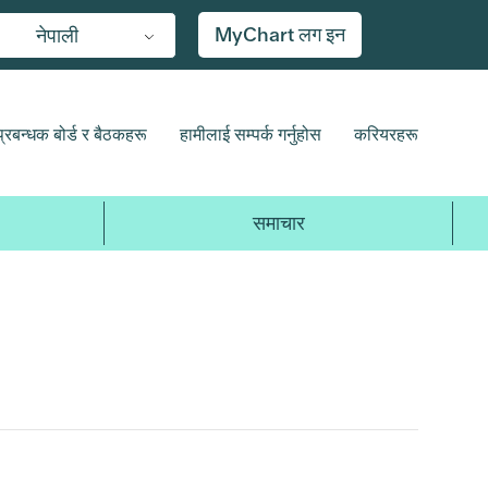
MyChart लग इन
नेपाली
प्रबन्धक बोर्ड र बैठकहरू
हामीलाई सम्पर्क गर्नुहोस
करियरहरू
समाचार