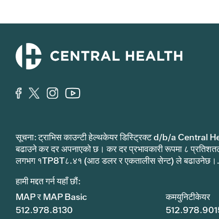
सूचना: ट्राभिस काउन्टी हेल्थकेयर डिस्ट्रिक्ट d/b/a Central He
बढाउने कर दर अपनाएको छ। कर दर प्रभावकारी रूपमा ८ प्रतिशत
लगभग १TP8T८.४१ (आठ डलर र एकतालीस सेन्ट) ले बढाउनेछ।
हामी मद्दत गर्न यहाँ छौं:
MAP र MAP Basic
कमयुनिटीकेयर
512.978.8130
512.978.901