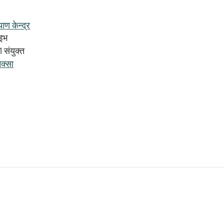
याण केन्द्र
ाइभ
1
संयुक्त
क्सा