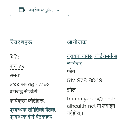
पात्रोमा थप्नुहोस्
विवरणहरू
आयोजक
ब्रायना यानेस, बोर्ड गभर्नेन्स
मिति:
म्यानेजर
मार्च २५
फोन
समय:
512.978.8049
४:०० अपराह्न - ८:३०
इमेल
अपराह्न
सीडीटी
briana.yanes@centr
कार्यक्रम कोटीहरू:
alhealth.net मा लग इन
प्रबन्धक समितिको बैठक
,
गर्नुहोस्।
प्रबन्धक बोर्ड बैठकहरू