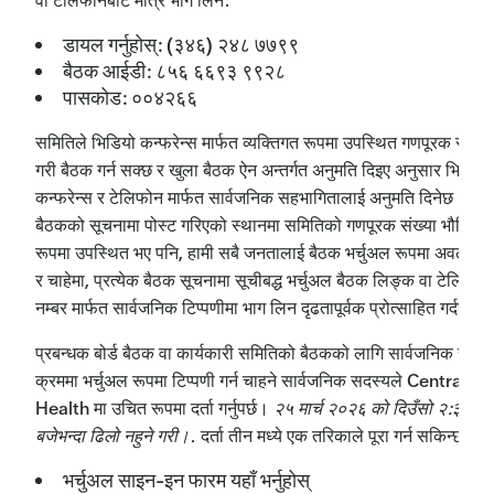
वा टेलिफोनबाट मात्र भाग लिन:
डायल गर्नुहोस्: (३४६) २४८ ७७९९
बैठक आईडी: ८५६ ६६९३ ९९२८
पासकोड: ००४२६६
समितिले भिडियो कन्फरेन्स मार्फत व्यक्तिगत रूपमा उपस्थित गणपूरक संख्या 
गरी बैठक गर्न सक्छ र खुला बैठक ऐन अन्तर्गत अनुमति दिइए अनुसार भिडियो
कन्फरेन्स र टेलिफोन मार्फत सार्वजनिक सहभागितालाई अनुमति दिनेछ।
बैठकको सूचनामा पोस्ट गरिएको स्थानमा समितिको गणपूरक संख्या भौतिक
रूपमा उपस्थित भए पनि, हामी सबै जनतालाई बैठक भर्चुअल रूपमा अवलोकन 
र चाहेमा, प्रत्येक बैठक सूचनामा सूचीबद्ध भर्चुअल बैठक लिङ्क वा टेलिफोन
नम्बर मार्फत सार्वजनिक टिप्पणीमा भाग लिन दृढतापूर्वक प्रोत्साहित गर्दछौं।
प्रबन्धक बोर्ड बैठक वा कार्यकारी समितिको बैठकको लागि सार्वजनिक सञ्च
क्रममा भर्चुअल रूपमा टिप्पणी गर्न चाहने सार्वजनिक सदस्यले Central
Health मा उचित रूपमा दर्ता गर्नुपर्छ।
२५ मार्च २०२६ को दिउँसो २:३०
बजेभन्दा ढिलो नहुने गरी।.
दर्ता तीन मध्ये एक तरिकाले पूरा गर्न सकिन्छ:
भर्चुअल साइन-इन फारम यहाँ भर्नुहोस्