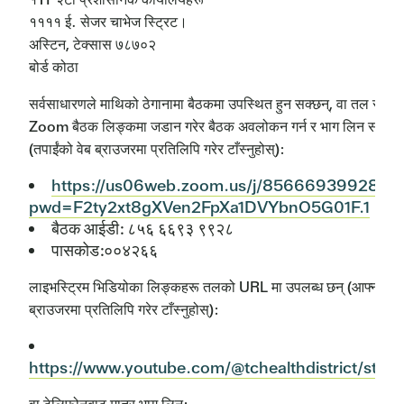
११११ ई. सेजर चाभेज स्ट्रिट।
अस्टिन, टेक्सास ७८७०२
बोर्ड कोठा
सर्वसाधारणले माथिको ठेगानामा बैठकमा उपस्थित हुन सक्छन्, वा तल सूचीबद
Zoom बैठक लिङ्कमा जडान गरेर बैठक अवलोकन गर्न र भाग लिन सक्छन्
(तपाईंको वेब ब्राउजरमा प्रतिलिपि गरेर टाँस्नुहोस्):
https://us06web.zoom.us/j/85666939928?
pwd=F2ty2xt8gXVen2FpXa1DVYbnO5G01F.1
बैठक आईडी: ८५६ ६६९३ ९९२८
पासकोड:००४२६६
लाइभस्ट्रिम भिडियोका लिङ्कहरू तलको URL मा उपलब्ध छन् (आफ्नो वेब
ब्राउजरमा प्रतिलिपि गरेर टाँस्नुहोस्):
https://www.youtube.com/@tchealthdistrict/stre