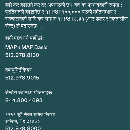
बढी कर बढाउने कर दर अपनाएको छ। कर दर प्रभावकारी रूपमा ८
प्रतिशतले बढाइनेछ र १TP8T१००,००० घरको मर्मतसम्भार र
सञ्चालनको लागि कर लगभग १TP8T८.४१ (आठ डलर र एकतालीस
सेन्ट) ले बढाउनेछ।.
हामी मद्दत गर्न यहाँ छौं:
MAP र MAP Basic
512.978.8130
कमयुनिटीकेयर
512.978.9015
सेन्डेरो स्वास्थ्य योजनाहरू
844.800.4693
११११ पूर्वी सेजर चाभेज स्ट्रिट।
अस्टिन, TX ७८७०२
512.978.8000