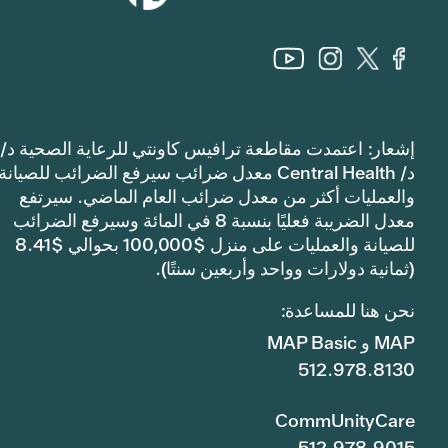
إشعار: اعتمدت مقاطعة ترافيس كاونتي للرعاية الصحية د/
د/ Central Health معدل ضرائب سيرفع الضرائب للصيانة
والعمليات أكثر من معدل ضرائب العام الماضي. سيرتفع
معدل الضريبة فعليًا بنسبة 8 في المائة وسيرفع الضرائب
للصيانة والعمليات على منزل $100,000 بحوالي $8.41
(ثمانية دولارات وواحد وأربعين سنتًا).
نحن هنا للمساعدة:
MAP و MAP Basic
512.978.8130
CommUnityCare
512.978.9015