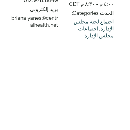
512.978.8049
٤:٠٠ م - ٨:٣٠ م
CDT
بريد إلكتروني
الحدث Categories:
briana.yanes@centr
اجتماع لجنة مجلس
alhealth.net
الإدارة
,
اجتماعات
مجلس الإدارة