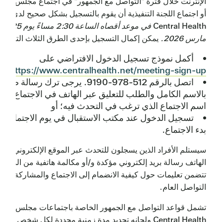
الإنترنت خلال فترة "التواصل مع الجمهور" في اجتماع مجلس الإدا
أو اجتماع اللجنة التنفيذية أن يقوم بالتسجيل بشكل صحيح لدى
Central Health
في موعد أقصاه الساعة 2:30 مساءً يوم 25
مارس 2026.
يمكن إكمال التسجيل بإحدى الطرق الثلاث التالية:
أكمل نموذج تسجيل الدخول الافتراضي على
;
https://www.centralhealth.net/meeting-sign-up/
اتصل بالرقم 512-978-9190. يرجى ترك رسالة صوتي
بالاسم الكامل والطلب للتعليق عبر الهاتف في الاجتماع؛ مع
اسم الاجتماع الذي ترغب في التحدث فيه؛ أو
تسجيل الدخول عند مكتب الاستقبال في يوم الاجتماع، ق
بدء الاجتماع.
سيستلم الأفراد الذين يسجلون للتحدث عبر الموقع الإلكتروني أو
الهاتف رسالة بريد إلكتروني مؤكدة و/أو مكالمة هاتفية من الموظ
تتضمن تعليمات حول كيفية الانضمام إلى الاجتماع والمشاركة في
التواصل العام.
تشمل قواعد التواصل مع الجمهور الخاصة باجتماعات مجلس إدارة
Central Health ولجانه تحديد مدة زمنية محددة لكل شخص