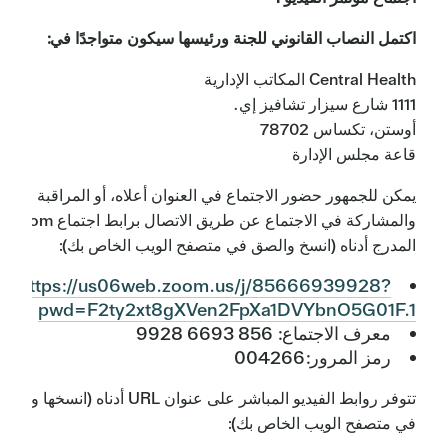
اكتمل النصاب القانوني للجنة ورئيسها سيكون متواجدًا في:
Central Health المكاتب الإدارية
1111 شارع سيزار تشافيز إي.
أوستن، تكساس 78702
قاعة مجلس الإدارة
يمكن للجمهور حضور الاجتماع في العنوان أعلاه، أو المراقبة
والمشاركة في الاجتماع عن طريق الاتصال برابط اجتماع Zoom
المدرج أدناه (انسخ والصق في متصفح الويب الخاص بك):
https://us06web.zoom.us/j/85666939928?
pwd=F2ty2xt8gXVen2FpXa1DVYbnO5G01F.1
معرف الاجتماع: 856 6693 9928
رمز المرور:004266
تتوفر روابط الفيديو المباشر على عنوان URL أدناه (انسخها وا
في متصفح الويب الخاص بك):