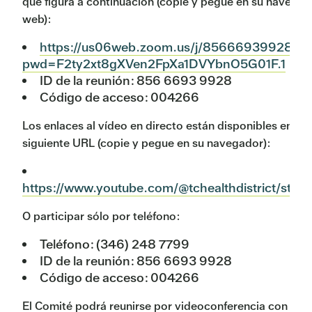
que figura a continuación (copie y pegue en su navegad
web):
https://us06web.zoom.us/j/85666939928?
pwd=F2ty2xt8gXVen2FpXa1DVYbnO5G01F.1
ID de la reunión: 856 6693 9928
Código de acceso: 004266
Los enlaces al vídeo en directo están disponibles en la
siguiente URL (copie y pegue en su navegador):
https://www.youtube.com/@tchealthdistrict/stre
O participar sólo por teléfono:
Teléfono: (346) 248 7799
ID de la reunión: 856 6693 9928
Código de acceso: 004266
El Comité podrá reunirse por videoconferencia con un