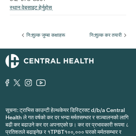
स्थान वेबसाइट हेर्नुहोस्
नि:शुल्क जुम्बा कक्षाहरू
नि:शुल्क कर तयारी
सूचना: ट्राभिस काउन्टी हेल्थकेयर डिस्ट्रिक्ट d/b/a Central
Health ले गत वर्षको कर दर भन्दा मर्मतसम्भार र सञ्चालनको लागि
बढी कर बढाउने कर दर अपनाएको छ। कर दर प्रभावकारी रूपमा ८
प्रतिशतले बढाइनेछ र १TP8T१००,००० घरको मर्मतसम्भार र