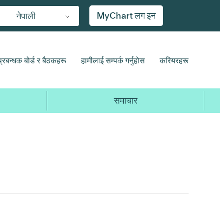
MyChart लग इन
नेपाली
प्रबन्धक बोर्ड र बैठकहरू
हामीलाई सम्पर्क गर्नुहोस
करियरहरू
समाचार