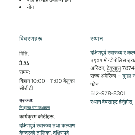
योग
विवरणहरू
स्थान
दक्षिणपूर्व स्वास्थ्य र कल्
मिति:
२९०१ मोन्टोपोलिस ड्र
मे १६
अस्टिन
,
टेक्सास
7874
समय:
राज्य अमेरिका
+ गुगल न
बिहान 10:00 - 11:00 बेलुका
फोन
सीडीटी
512-978-8301
शृङ्खला:
स्थान वेबसाइट हेर्नुहोस्
नि:शुल्क योग कक्षाहरू
कार्यक्रम कोटीहरू:
दक्षिणपूर्व स्वास्थ्य तथा कल्याण
केन्द्रको तालिका
,
दक्षिणपूर्व