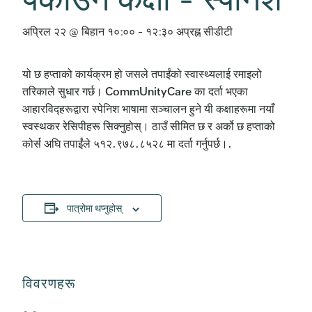
अप्रिल २२ @ बिहान १०:००
-
१२:३० अप्रह्न
सीडीटी
यो छ हप्ताको कार्यक्रम हो जसले तपाईंको स्वास्थ्यलाई रमाइलो
तरिकाले सुधार गर्छ। CommUnityCare का दर्ता भएका
आहारविद्हरूद्वारा स्पेनिश भाषामा सञ्चालन हुने यी कक्षाहरूमा नयाँ
स्वस्थकर रेसिपीहरू सिक्नुहोस्। ठाउँ सीमित छ र अर्को छ हप्ताको
कोर्स अघि तपाईंले ५१२.९७८.८५२८ मा दर्ता गर्नुपर्छ।.
पात्रोमा थप्नुहोस्
विवरणहरू