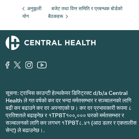
अनुकूली
बजेट तथा वित्त समिति र प्रबन्धक बोर्डको
योग
बैठकहरू
सूचना: ट्राभिस काउन्टी हेल्थकेयर डिस्ट्रिक्ट d/b/a Central
Health ले गत वर्षको कर दर भन्दा मर्मतसम्भार र सञ्चालनको लागि
बढी कर बढाउने कर दर अपनाएको छ। कर दर प्रभावकारी रूपमा ८
प्रतिशतले बढाइनेछ र १TP8T१००,००० घरको मर्मतसम्भार र
सञ्चालनको लागि कर लगभग १TP8T८.४१ (आठ डलर र एकतालीस
सेन्ट) ले बढाउनेछ।.