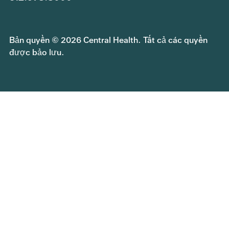
Bản quyền © 2026 Central Health. Tất cả các quyền
được bảo lưu.
Tham gia nhóm của chúng tôi
Gửi yêu cầu thông tin công khai
Chính sách bảo mật
Quyền và trách nhiệm của bệnh nhân
Phản hồi về dịch vụ Central Health
Cơ hội giáo dục