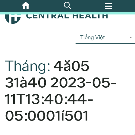
Bỏ
qua
nội
dung
chính
Tiếng Việt
Tháng:
4ă05
31à40 2023-05-
11T13:40:44-
05:0001í501