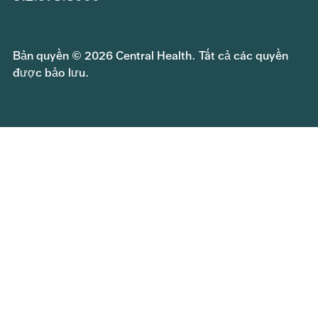
Bản quyền © 2026 Central Health. Tất cả các quyền
được bảo lưu.
Tham gia nhóm của chúng tôi
Gửi yêu cầu thông tin công khai
Chính sách bảo mật
Quyền và trách nhiệm của bệnh nhân
Phản hồi về dịch vụ Central Health
Cơ hội giáo dục