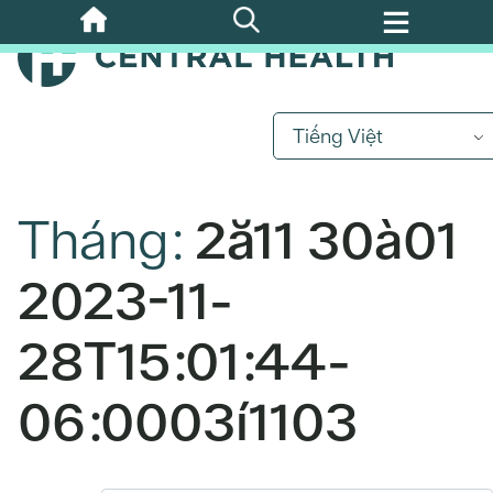
Bỏ
qua
nội
dung
chính
Tiếng Việt
Tháng:
2ă11 30à01
2023-11-
28T15:01:44-
06:0003í1103